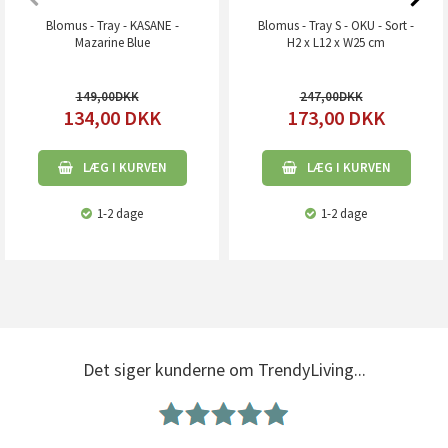
Blomus - Tray - KASANE -
Blomus - Tray S - OKU - Sort -
Mazarine Blue
H2 x L12 x W25 cm
149,00
247,00
134,00
DKK
173,00
DKK
LÆG I KURVEN
LÆG I KURVEN
1-2 dage
1-2 dage
Det siger kunderne om TrendyLiving...