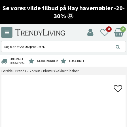
Se vores vilde tilbud på Hay havemøbler -20-
30% 🌞
0
0
FRI FRAGT
GLADE KUNDER
E-MÆRKET
køb over 699,-
Forside
›
Brands
›
Blomus
›
Blomus køkkentilbehør