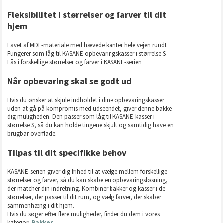
Fleksibilitet i størrelser og farver til dit
hjem
Lavet af MDF-materiale med hævede kanter hele vejen rundt
Fungerer som låg til KASANE opbevaringskasser i størrelse S
Fås i forskellige størrelser og farver i KASANE-serien
Når opbevaring skal se godt ud
Hvis du ønsker at skjule indholdet i dine opbevaringskasser
uden at gå på kompromis med udseendet, giver denne bakke
dig muligheden. Den passer som låg til KASANE-kasser i
størrelse S, så du kan holde tingene skjult og samtidig have en
brugbar overflade.
Tilpas til dit specifikke behov
KASANE-serien giver dig frihed til at vælge mellem forskellige
størrelser og farver, så du kan skabe en opbevaringsløsning,
der matcher din indretning. Kombiner bakker og kasser i de
størrelser, der passer til dit rum, og vælg farver, der skaber
sammenhæng i dit hjem.
Hvis du søger efter flere muligheder, finder du dem i vores
kategori
Bakker
.