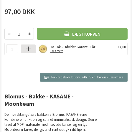
97,00
DKK
LÆG I KURVEN
Ja Tak - Udvidet Garanti 3 år
+7,00
Læs mere
Få Fordelsklub bonus-Kr.:
5 kr. i bonus
-
Læs mere
Blomus - Bakke - KASANE -
Moonbeam
Denne rektangulære bakke fra Blomus' KASANE-serie
kombinerer funktion og stil i et minimalistisk design. Den er
lavet af MDF-materiale med hævede kanter og en lys
Moonbeam-farve, der giver et rent udtryk i dit hjem.