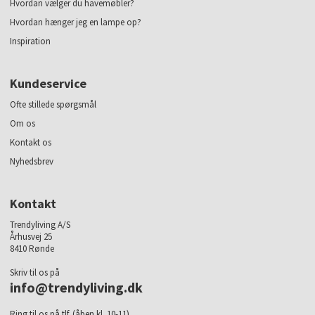
Hvordan vælger du havemøbler?
Hvordan hænger jeg en lampe op?
Inspiration
Kundeservice
Ofte stillede spørgsmål
Om os
Kontakt os
Nyhedsbrev
Kontakt
Trendyliving A/S
Århusvej 25
8410 Rønde
Skriv til os på
info@trendyliving.dk
Ring til os på tlf. (åben kl. 10-11)