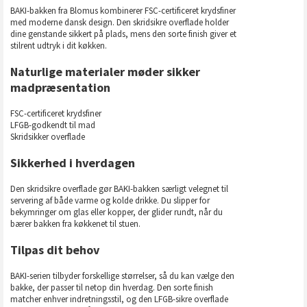
BAKI-bakken fra Blomus kombinerer FSC-certificeret krydsfiner
med moderne dansk design. Den skridsikre overflade holder
dine genstande sikkert på plads, mens den sorte finish giver et
stilrent udtryk i dit køkken.
Naturlige materialer møder sikker
madpræsentation
FSC-certificeret krydsfiner
LFGB-godkendt til mad
Skridsikker overflade
Sikkerhed i hverdagen
Den skridsikre overflade gør BAKI-bakken særligt velegnet til
servering af både varme og kolde drikke. Du slipper for
bekymringer om glas eller kopper, der glider rundt, når du
bærer bakken fra køkkenet til stuen.
Tilpas dit behov
BAKI-serien tilbyder forskellige størrelser, så du kan vælge den
bakke, der passer til netop din hverdag. Den sorte finish
matcher enhver indretningsstil, og den LFGB-sikre overflade