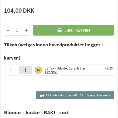
104,00
DKK
LÆG I KURVEN
Tilkøb
(vælges inden hovedproduktet lægges i
kurven)
Ja Tak - Udvidet Garanti 3 år
+7,00
Læs mere
Få Fordelsklub bonus-Kr.:
5 kr. i bonus
-
Læs mere
Blomus - bakke - BAKI - sort