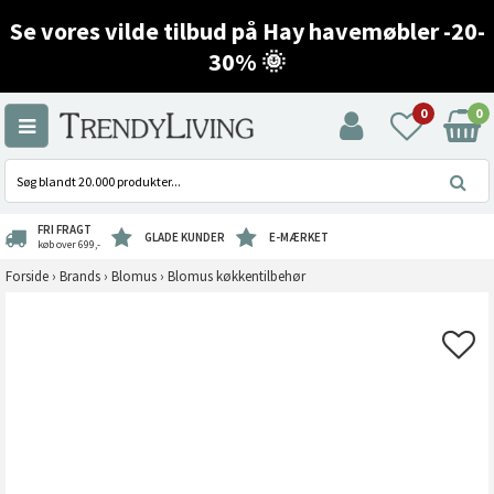
Se vores vilde tilbud på Hay havemøbler -20-
30% 🌞
0
0
FRI FRAGT
GLADE KUNDER
E-MÆRKET
køb over 699,-
Forside
›
Brands
›
Blomus
›
Blomus køkkentilbehør