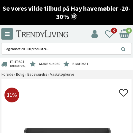
Se vores vilde tilbud på Hay havemøbler -20-
30% 🌞
0
0
FRI FRAGT
GLADE KUNDER
E-MÆRKET
køb over 699,-
Forside
›
Bolig
›
Badeværelse
›
Vasketøjskurve
11%