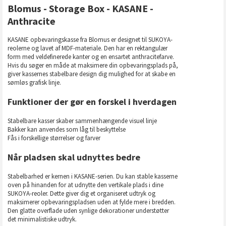
Blomus - Storage Box - KASANE -
Anthracite
KASANE opbevaringskasse fra Blomus er designet til SUKOYA-
reolerne og lavet af MDF-materiale. Den har en rektangulær
form med veldefinerede kanter og en ensartet anthracitefarve.
Hvis du søger en måde at maksimere din opbevaringsplads på,
giver kassernes stabelbare design dig mulighed for at skabe en
sømløs grafisk linje.
Funktioner der gør en forskel i hverdagen
Stabelbare kasser skaber sammenhængende visuel linje
Bakker kan anvendes som låg til beskyttelse
Fås i forskellige størrelser og farver
Når pladsen skal udnyttes bedre
Stabelbarhed er kernen i KASANE-serien. Du kan stable kasserne
oven på hinanden for at udnytte den vertikale plads i dine
SUKOYA-reoler. Dette giver dig et organiseret udtryk og
maksimerer opbevaringspladsen uden at fylde mere i bredden.
Den glatte overflade uden synlige dekorationer understøtter
det minimalistiske udtryk.