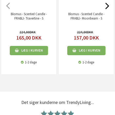
Blomus - Scented Candle -
Blomus - Scented Candle -
FRABLI- Travertine - S
FRABLI- Moonbeam - S
224,00
224,00
165,00
DKK
157,00
DKK
LÆG I KURVEN
LÆG I KURVEN
1-2 dage
1-2 dage
Det siger kunderne om TrendyLiving...