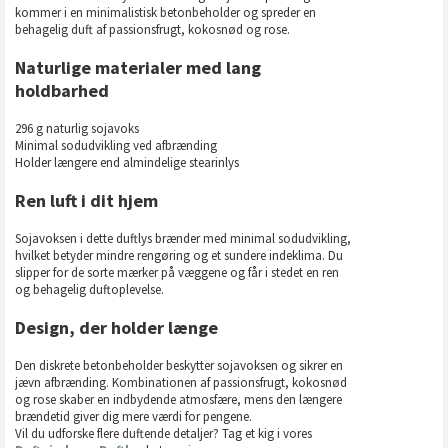
kommer i en minimalistisk betonbeholder og spreder en
behagelig duft af passionsfrugt, kokosnød og rose.
Naturlige materialer med lang
holdbarhed
296 g naturlig sojavoks
Minimal sodudvikling ved afbrænding
Holder længere end almindelige stearinlys
Ren luft i dit hjem
Sojavoksen i dette duftlys brænder med minimal sodudvikling,
hvilket betyder mindre rengøring og et sundere indeklima. Du
slipper for de sorte mærker på væggene og får i stedet en ren
og behagelig duftoplevelse.
Design, der holder længe
Den diskrete betonbeholder beskytter sojavoksen og sikrer en
jævn afbrænding. Kombinationen af passionsfrugt, kokosnød
og rose skaber en indbydende atmosfære, mens den længere
brændetid giver dig mere værdi for pengene.
Vil du udforske flere duftende detaljer? Tag et kig i vores