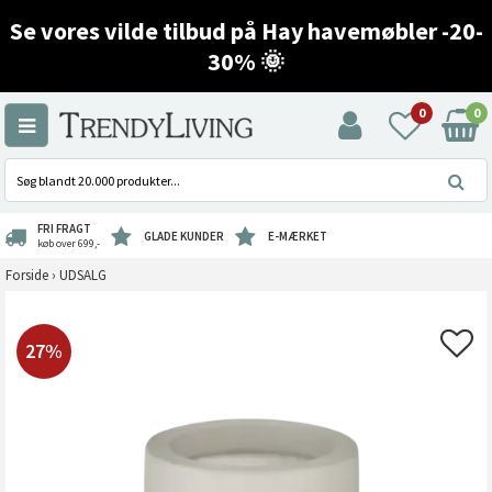
Se vores vilde tilbud på Hay havemøbler -20-
30% 🌞
0
0
FRI FRAGT
GLADE KUNDER
E-MÆRKET
køb over 699,-
Forside
›
UDSALG
27%