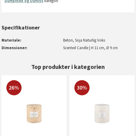
Duftpinde og Duftlys
kategori.
Specifikationer
Materiale
Beton, Soja Naturlig Voks
Dimensioner
Scented Candle | H 11 cm, Ø 9 cm
Top produkter i kategorien
26%
30%