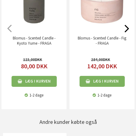
Blomus - Scented Candle -
Blomus - Scented Candle - Fig
Kyoto Yume - FRAGA
- FRAGA
123,00
284,00
80,00
DKK
142,00
DKK
LÆG I KURVEN
LÆG I KURVEN
1-2 dage
1-2 dage
Andre kunder købte også