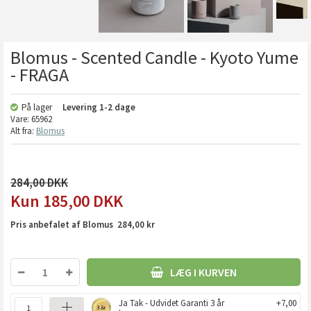
Blomus - Scented Candle - Kyoto Yume
- FRAGA
På lager
Levering
1-2 dage
Vare:
65962
Alt fra:
Blomus
284,00
185,00
DKK
Pris anbefalet af Blomus 284,00 kr
LÆG I KURVEN
Ja Tak - Udvidet Garanti 3 år
+7,00