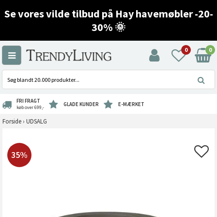
Se vores vilde tilbud på Hay havemøbler -20-
30% 🌞
0
0
FRI FRAGT
GLADE KUNDER
E-MÆRKET
køb over 699,-
Forside
›
UDSALG
35%