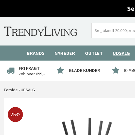
Se
BRANDS
NYHEDER
OUTLET
UDSALG
FRI FRAGT
GLADE KUNDER
E-M
køb over 699,-
Forside
›
UDSALG
25%