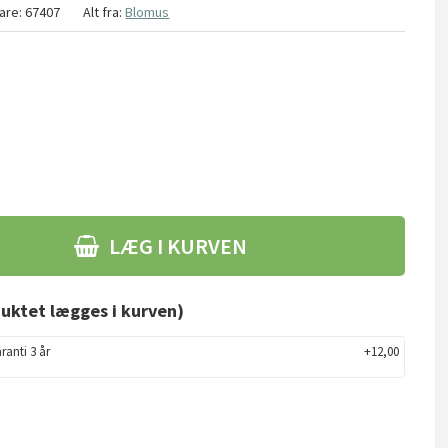
are:
67407
Alt fra:
Blomus
LÆG I KURVEN
uktet lægges i kurven)
ranti 3 år
+12,00