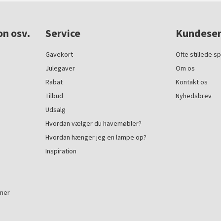
on osv.
Service
Kundeser
Gavekort
Ofte stillede s
Julegaver
Om os
Rabat
Kontakt os
Tilbud
Nyhedsbrev
Udsalg
Hvordan vælger du havemøbler?
Hvordan hænger jeg en lampe op?
Inspiration
mmer