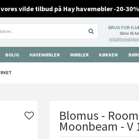
 vores vilde tilbud på Hay havemøbler -20-30%
BRUG FOR HJ
Skriv til A
info@trendylivi
BOLIG
HAVEMØBLER
MØBLER
KØKKEN
BØR
ÆRKET
Blomus - Room 
Moonbeam - V 