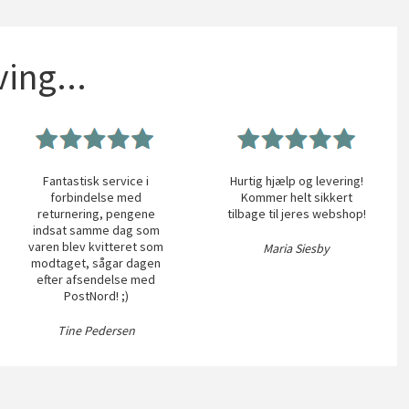
ing...
Fantastisk service i
Hurtig hjælp og levering!
forbindelse med
Kommer helt sikkert
returnering, pengene
tilbage til jeres webshop!
indsat samme dag som
varen blev kvitteret som
Maria Siesby
modtaget, sågar dagen
efter afsendelse med
PostNord! ;)
Tine Pedersen