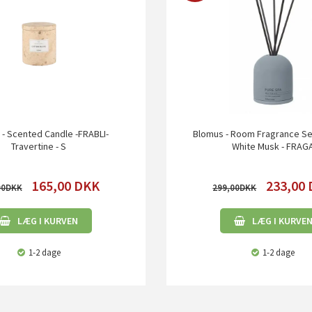
- Scented Candle -FRABLI-
Blomus - Room Fragrance Se
Travertine - S
White Musk - FRAG
165,00
DKK
233,00
00
299,00
LÆG I KURVEN
LÆG I KURVE
1-2 dage
1-2 dage