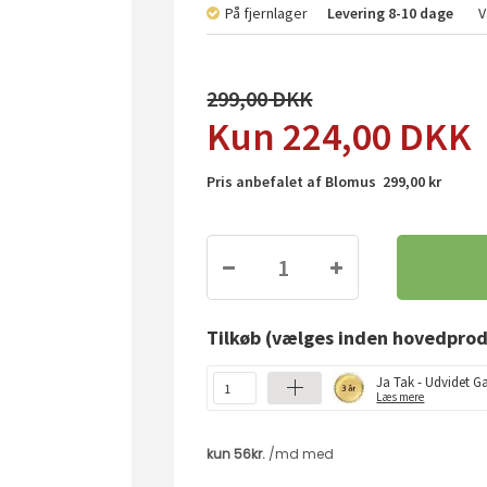
På fjernlager
Levering
8-10 dage
V
299,00
224,00
DKK
Pris anbefalet af Blomus 299,00 kr
Tilkøb
(vælges inden hovedprod
Ja Tak - Udvidet Ga
Læs mere