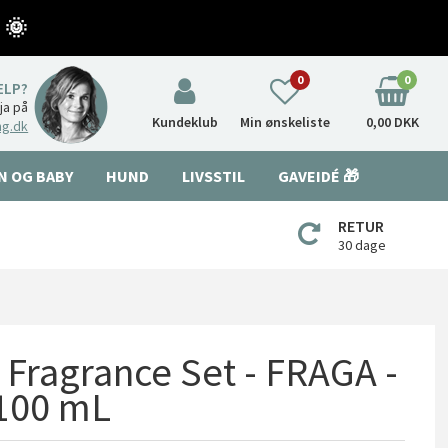
 🌞
0
0
ÆLP?
nja på
Kundeklub
Min ønskeliste
0,00 DKK
ng.dk
N OG BABY
HUND
LIVSSTIL
GAVEIDÉ 🎁
RETUR
30 dage
Fragrance Set - FRAGA -
100 mL