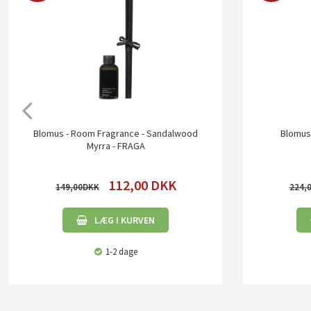
Blomus - Room Fragrance - Sandalwood
Blomus 
Myrra - FRAGA
112,00
DKK
149,00
224,
LÆG I KURVEN
1-2 dage