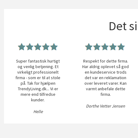
Det s
Super fantastisk hurtigt
Respekt for dette firma.
og venlig betjening. Et
Har aldrig oplevet så god
virkeligt professionelt
en kundeservice trods
firma - som er til at stole
det var en reklamation
på. Tak for hjælpen
over leveret varer. Kan
TrendyLiving.dk... Vi er
varmt anbefale dette
mere end tilfredse
firma.
kunder.
Dorthe Vetter Jensen
Helle