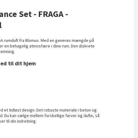
ance Set - FRAGA -
l
RAGA rumduft fra Blomus. Med en generøs mængde på
ber en behagelig atmosfære i dine rum. Den diskrete
stemning.
ed til dit hjem
 et tidløst design. Det robuste materiale i beton og
hed. Du kan vælge mellem forskellige farver og dufte, så
r til din indretning.