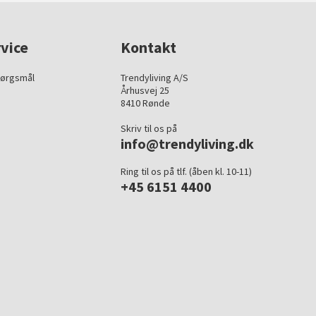
vice
Kontakt
pørgsmål
Trendyliving A/S
Århusvej 25
8410 Rønde
Skriv til os på
info@trendyliving.dk
Ring til os på tlf. (åben kl. 10-11)
+45 6151 4400