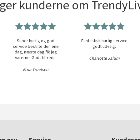
iger kunderne om TrendyLiv
Super hurtig og god
Fantastisk hurtig service
service bestilte den ene
godt udvalg.
dag, næste dag fik jeg
varerne. Godt tilfreds.
Charlotte Jalum
Erna Troelsen
on osv.
Service
Kundeser