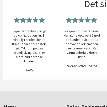
Det s
Super fantastisk hurtigt
Respekt for dette firma.
og venlig betjening. Et
Har aldrig oplevet så god
virkeligt professionelt
en kundeservice trods
firma - som er til at stole
det var en reklamation
på. Tak for hjælpen
over leveret varer. Kan
TrendyLiving.dk... Vi er
varmt anbefale dette
mere end tilfredse
firma.
kunder.
Dorthe Vetter Jensen
Helle
Menu
Retur, Reklamati