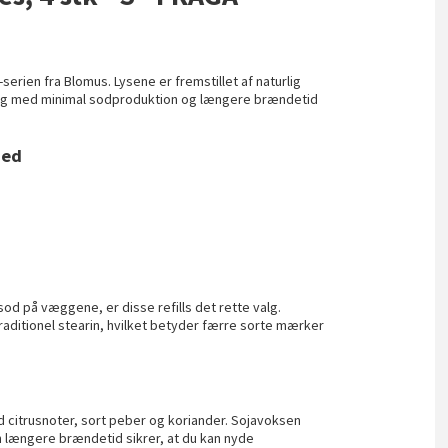
serien fra Blomus. Lysene er fremstillet af naturlig
ing med minimal sodproduktion og længere brændetid
hed
od på væggene, er disse refills det rette valg.
ditionel stearin, hvilket betyder færre sorte mærker
d citrusnoter, sort peber og koriander. Sojavoksen
n længere brændetid sikrer, at du kan nyde