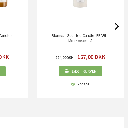
Candles -
Blomus - Scented Candle -FRABLI-
Moonbeam - S
DKK
157,00
DKK
224,00
N
LÆG I KURVEN
1-2 dage