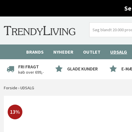
Se
BRANDS
NYHEDER
OUTLET
UDSALG
FRI FRAGT
GLADE KUNDER
E-M
køb over 699,-
Forside
›
UDSALG
13%