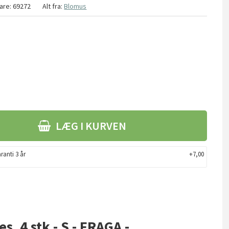
are:
69272
Alt fra:
Blomus
LÆG I KURVEN
ranti 3 år
+7,00
s, 4 stk - S - FRAGA -