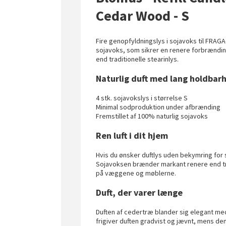
Cedar Wood - S
Fire genopfyldningslys i sojavoks til FRAGA-
sojavoks, som sikrer en renere forbrænd
end traditionelle stearinlys.
Naturlig duft med lang holdbar
4 stk. sojavokslys i størrelse S
Minimal sodproduktion under afbrænding
Fremstillet af 100% naturlig sojavoks
Ren luft i dit hjem
Hvis du ønsker duftlys uden bekymring for s
Sojavoksen brænder markant renere end tra
på væggene og møblerne.
Duft, der varer længe
Duften af cedertræ blander sig elegant me
frigiver duften gradvist og jævnt, mens de