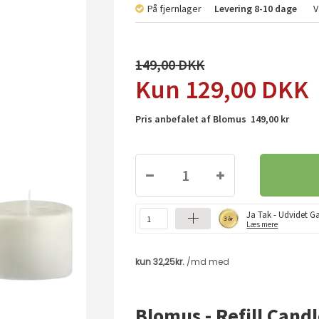
På fjernlager
Levering
8-10 dage
V
149,00
129,00
DKK
Pris anbefalet af Blomus 149,00 kr
Ja Tak - Udvidet Ga
Læs mere
Blomus - Refill Candle