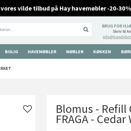
 vores vilde tilbud på Hay havemøbler -20-30%
BRUG FOR HJ
Skriv til A
info@trendylivi
BOLIG
HAVEMØBLER
MØBLER
KØKKEN
BØR
ÆRKET
Blomus - Refill 
FRAGA - Cedar 