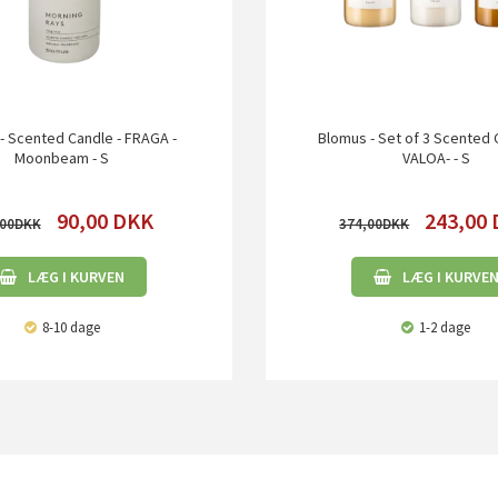
- Scented Candle - FRAGA -
Blomus - Set of 3 Scented 
Moonbeam - S
VALOA- - S
90,00
DKK
243,00
00
374,00
LÆG I KURVEN
LÆG I KURVE
8-10 dage
1-2 dage