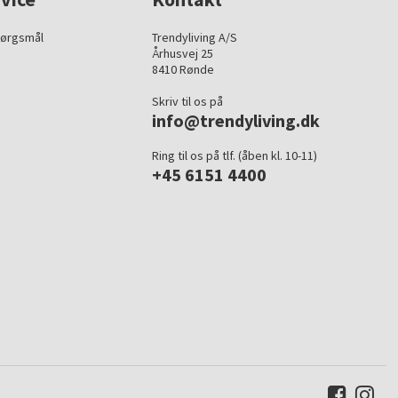
pørgsmål
Trendyliving A/S
Århusvej 25
8410 Rønde
Skriv til os på
info@trendyliving.dk
Ring til os på tlf. (åben kl. 10-11)
+45 6151 4400