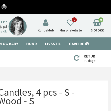
 🌞
0
0
ÆLP?
nja på
Kundeklub
Min ønskeliste
0,00 DKK
ng.dk
N OG BABY
HUND
LIVSSTIL
GAVEIDÉ 🎁
RETUR
30 dage
Candles, 4 pcs - S -
Wood - S