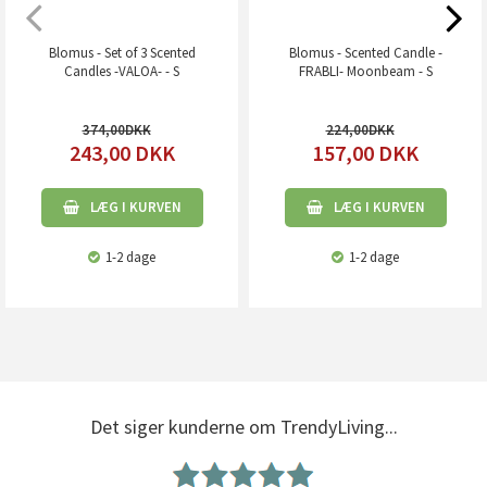
Blomus - Set of 3 Scented
Blomus - Scented Candle -
Candles -VALOA- - S
FRABLI- Moonbeam - S
374,00
224,00
243,00
DKK
157,00
DKK
LÆG I KURVEN
LÆG I KURVEN
1-2 dage
1-2 dage
Det siger kunderne om TrendyLiving...