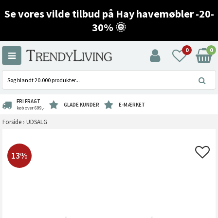
Se vores vilde tilbud på Hay havemøbler -20-
30% 🌞
0
0
FRI FRAGT
GLADE KUNDER
E-MÆRKET
køb over 699,-
Forside
›
UDSALG
13%