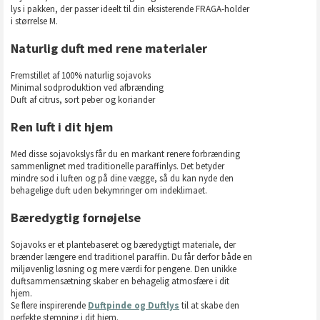
lys i pakken, der passer ideelt til din eksisterende FRAGA-holder
i størrelse M.
Naturlig duft med rene materialer
Fremstillet af 100% naturlig sojavoks
Minimal sodproduktion ved afbrænding
Duft af citrus, sort peber og koriander
Ren luft i dit hjem
Med disse sojavokslys får du en markant renere forbrænding
sammenlignet med traditionelle paraffinlys. Det betyder
mindre sod i luften og på dine vægge, så du kan nyde den
behagelige duft uden bekymringer om indeklimaet.
Bæredygtig fornøjelse
Sojavoks er et plantebaseret og bæredygtigt materiale, der
brænder længere end traditionel paraffin. Du får derfor både en
miljøvenlig løsning og mere værdi for pengene. Den unikke
duftsammensætning skaber en behagelig atmosfære i dit
hjem.
Se flere inspirerende
Duftpinde og Duftlys
til at skabe den
perfekte stemning i dit hjem.