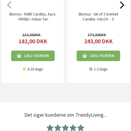
Blomus - Refill Candles, 4 pcs.
Blomus - Set of 3 Scented
-FRABLI- Indian Tan
Candles -VALOA- - S
224,00
374,00
182,00
DKK
243,00
DKK
LÆG I KURVEN
LÆG I KURVEN
8-10 dage
1-2 dage
Det siger kunderne om TrendyLiving...