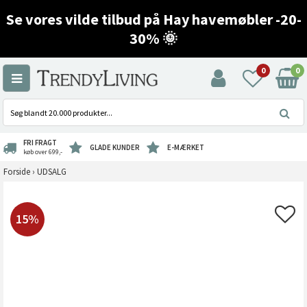
Se vores vilde tilbud på Hay havemøbler -20-
30% 🌞
0
0
FRI FRAGT
GLADE KUNDER
E-MÆRKET
køb over 699,-
Forside
›
UDSALG
15%