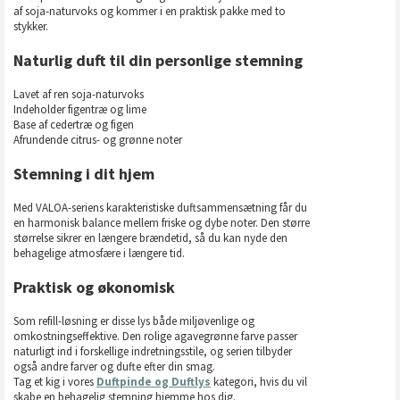
af soja-naturvoks og kommer i en praktisk pakke med to
stykker.
Naturlig duft til din personlige stemning
Lavet af ren soja-naturvoks
Indeholder figentræ og lime
Base af cedertræ og figen
Afrundende citrus- og grønne noter
Stemning i dit hjem
Med VALOA-seriens karakteristiske duftsammensætning får du
en harmonisk balance mellem friske og dybe noter. Den større
størrelse sikrer en længere brændetid, så du kan nyde den
behagelige atmosfære i længere tid.
Praktisk og økonomisk
Som refill-løsning er disse lys både miljøvenlige og
omkostningseffektive. Den rolige agavegrønne farve passer
naturligt ind i forskellige indretningsstile, og serien tilbyder
også andre farver og dufte efter din smag.
Tag et kig i vores
Duftpinde og Duftlys
kategori, hvis du vil
skabe en behagelig stemning hjemme hos dig.