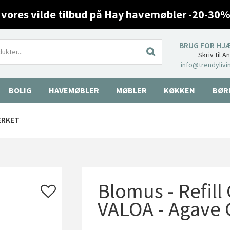
 vores vilde tilbud på Hay havemøbler -20-30%
BRUG FOR HJ
Skriv til A
info@trendylivi
BOLIG
HAVEMØBLER
MØBLER
KØKKEN
BØR
ÆRKET
Blomus - Refill 
VALOA - Agave