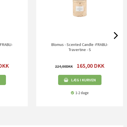
-FRABLI-
Blomus - Scented Candle -FRABLI-
Travertine - S
DKK
165,00
DKK
224,00
N
LÆG I KURVEN
1-2 dage