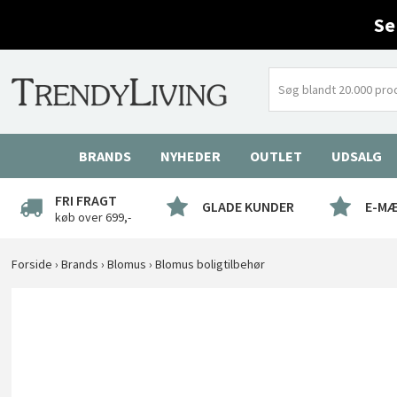
Se
BRANDS
NYHEDER
OUTLET
UDSALG
FRI FRAGT
GLADE KUNDER
E-M
køb over 699,-
Forside
›
Brands
›
Blomus
›
Blomus boligtilbehør