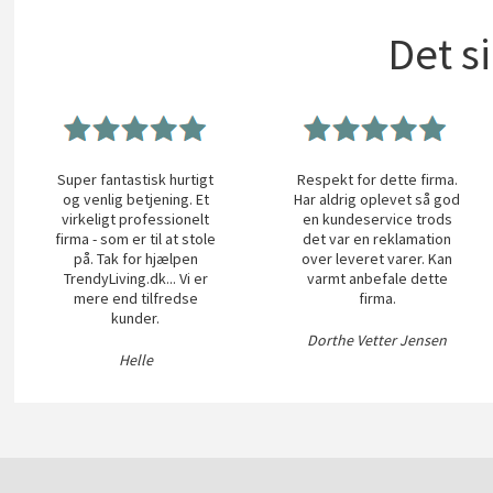
Det s
Super fantastisk hurtigt
Respekt for dette firma.
og venlig betjening. Et
Har aldrig oplevet så god
virkeligt professionelt
en kundeservice trods
firma - som er til at stole
det var en reklamation
på. Tak for hjælpen
over leveret varer. Kan
TrendyLiving.dk... Vi er
varmt anbefale dette
mere end tilfredse
firma.
kunder.
Dorthe Vetter Jensen
Helle