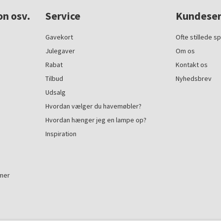
on osv.
Service
Kundeser
Gavekort
Ofte stillede s
Julegaver
Om os
Rabat
Kontakt os
Tilbud
Nyhedsbrev
Udsalg
Hvordan vælger du havemøbler?
Hvordan hænger jeg en lampe op?
Inspiration
mmer