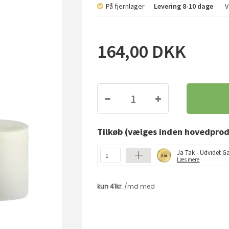
På fjernlager
Levering
8-10 dage
V
164,00
DKK
Tilkøb
(vælges inden hovedprod
Ja Tak - Udvidet Ga
Læs mere