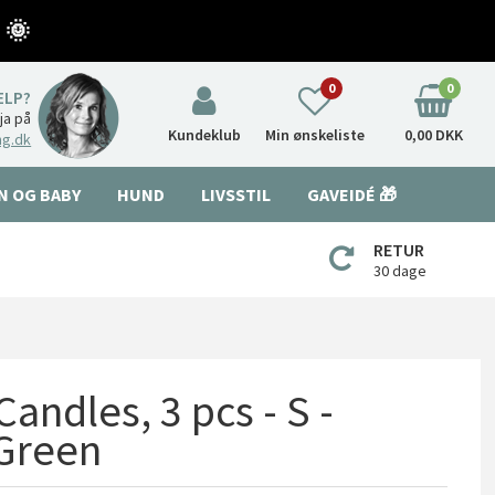
 🌞
0
0
ÆLP?
nja på
Kundeklub
Min ønskeliste
0,00 DKK
ng.dk
N OG BABY
HUND
LIVSSTIL
GAVEIDÉ 🎁
RETUR
30 dage
Candles, 3 pcs - S -
 Green