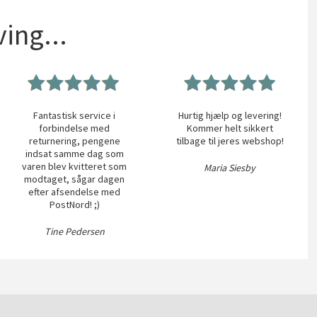
ing...
Fantastisk service i
Hurtig hjælp og levering!
forbindelse med
Kommer helt sikkert
returnering, pengene
tilbage til jeres webshop!
indsat samme dag som
varen blev kvitteret som
Maria Siesby
modtaget, sågar dagen
efter afsendelse med
PostNord! ;)
Tine Pedersen