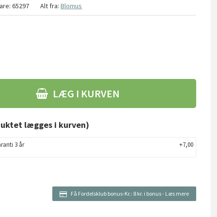
are:
65297
Alt fra:
Blomus
LÆG I KURVEN
uktet lægges i kurven)
ranti 3 år
+7,00
Få Fordelsklub bonus-Kr.:
8 kr. i bonus
-
Læs mere