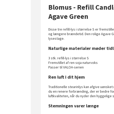
Blomus - Refill Candle
Agave Green
Disse tre refill-lys i størrelse S er fremsti
og længere brændetid. Den rolige Agave Gre
lysestage.
Naturlige materialer møder tid
3 stk. refill-lys i størrelse S
Fremstillet af ren soja naturvoks
Passer til VALOA-serien
Ren luft i dit hjem
Traditionelle stearinlys kan afgive uønske
du en renere forbrænding, der er bedre fo
luftkvaliteten, når du nyder den hyggelige 
Stemningen varer længe