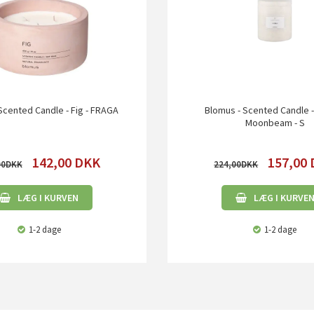
Scented Candle - Fig - FRAGA
Blomus - Scented Candle 
Moonbeam - S
142,00
DKK
157,00
00
224,00
LÆG I KURVEN
LÆG I KURVE
1-2 dage
1-2 dage