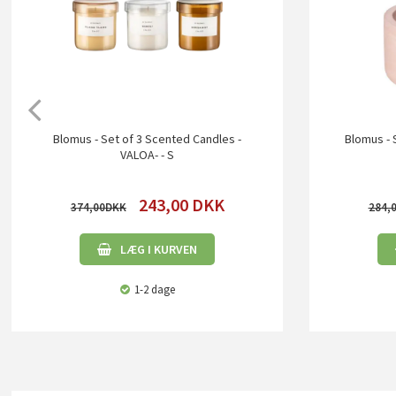
Blomus - Set of 3 Scented Candles -
Blomus - 
VALOA- - S
243,00
DKK
374,00
284,
LÆG I KURVEN
1-2 dage