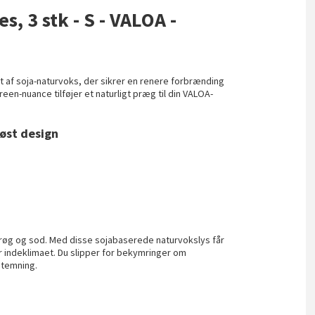
s, 3 stk - S - VALOA -
llet af soja-naturvoks, der sikrer en renere forbrænding
en-nuance tilføjer et naturligt præg til din VALOA-
løst design
t røg og sod. Med disse sojabaserede naturvokslys får
r indeklimaet. Du slipper for bekymringer om
stemning.