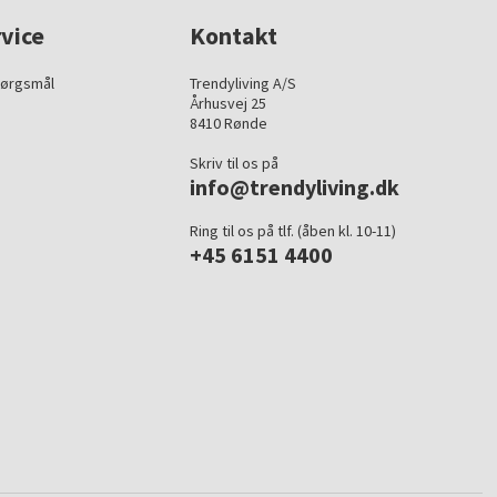
vice
Kontakt
pørgsmål
Trendyliving A/S
Århusvej 25
8410 Rønde
Skriv til os på
info@trendyliving.dk
Ring til os på tlf. (åben kl. 10-11)
+45 6151 4400