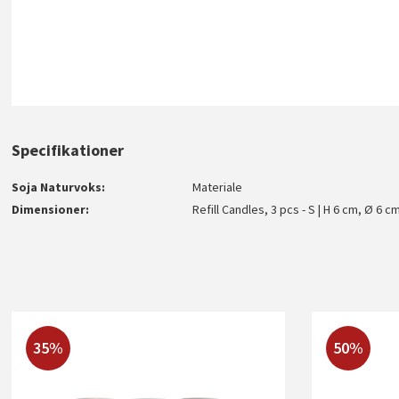
Specifikationer
Soja Naturvoks
Materiale
Dimensioner
Refill Candles, 3 pcs - S | H 6 cm, Ø 6 c
35%
50%