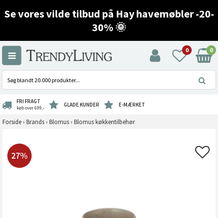
Se vores vilde tilbud på Hay havemøbler -20-
30% 🌞
0
0
FRI FRAGT
GLADE KUNDER
E-MÆRKET
køb over 699,-
Forside
›
Brands
›
Blomus
›
Blomus køkkentilbehør
27%