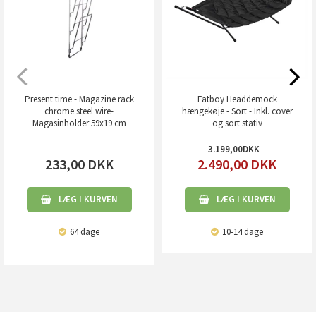
Present time - Magazine rack
Fatboy Headdemock
chrome steel wire-
hængekøje - Sort - Inkl. cover
Magasinholder 59x19 cm
og sort stativ
3.199,00
233,00
DKK
2.490,00
DKK
LÆG I KURVEN
LÆG I KURVEN
64 dage
10-14 dage