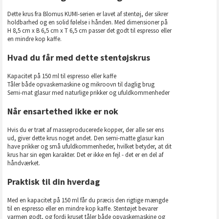
Dette krus fra Blomus KUMI-serien er lavet af stentøj, der sikrer
holdbarhed og en solid følelse i hånden. Med dimensioner på
H 8,5 cm x B 6,5 cm x T 6,5 cm passer det godt til espresso eller
en mindre kop kaffe.
Hvad du får med dette stentøjskrus
Kapacitet på 150 ml til espresso eller kaffe
Tåler både opvaskemaskine og mikroovn til daglig brug
Semi-mat glasur med naturlige prikker og ufuldkommenheder
Når ensartethed ikke er nok
Hvis du er træt af masseproducerede kopper, der alle ser ens
ud, giver dette krus noget andet. Den semi-matte glasur kan
have prikker og små ufuldkommenheder, hvilket betyder, at dit
krus har sin egen karakter. Det er ikke en fejl - det er en del af
håndværket.
Praktisk til din hverdag
Med en kapacitet på 150 ml får du præcis den rigtige mængde
til en espresso eller en mindre kop kaffe. Stentøjet bevarer
varmen godt, og fordi kruset tåler både opvaskemaskine og