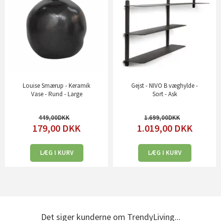
Louise Smærup - Keramik
Gejst - NIVO B væghylde -
Vase - Rund - Large
Sort - Ask
449,00
1.699,00
179,00
DKK
1.019,00
DKK
LÆG I KURV
LÆG I KURV
Det siger kunderne om TrendyLiving...