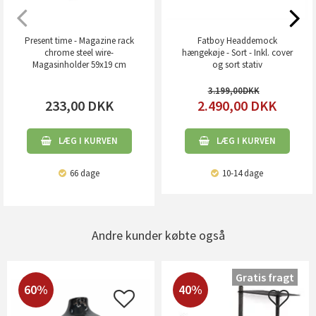
Present time - Magazine rack
Fatboy Headdemock
chrome steel wire-
hængekøje - Sort - Inkl. cover
Magasinholder 59x19 cm
og sort stativ
3.199,00
233,00
DKK
2.490,00
DKK
LÆG I KURVEN
LÆG I KURVEN
66 dage
10-14 dage
Andre kunder købte også
Gratis fragt
60%
40%