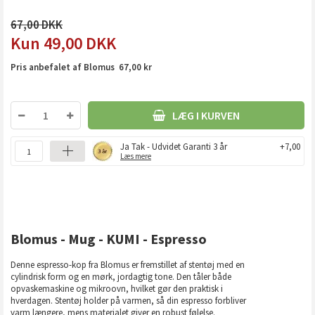
67,00
49,00
DKK
Pris anbefalet af Blomus 67,00 kr
LÆG I KURVEN
Ja Tak - Udvidet Garanti 3 år
+7,00
Læs mere
Blomus - Mug - KUMI - Espresso
Denne espresso-kop fra Blomus er fremstillet af stentøj med en
cylindrisk form og en mørk, jordagtig tone. Den tåler både
opvaskemaskine og mikroovn, hvilket gør den praktisk i
hverdagen. Stentøj holder på varmen, så din espresso forbliver
varm længere, mens materialet giver en robust følelse.