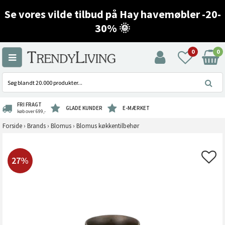
Se vores vilde tilbud på Hay havemøbler -20-
30% 🌞
0
0
FRI FRAGT
GLADE KUNDER
E-MÆRKET
køb over 699,-
Forside
›
Brands
›
Blomus
›
Blomus køkkentilbehør
27%