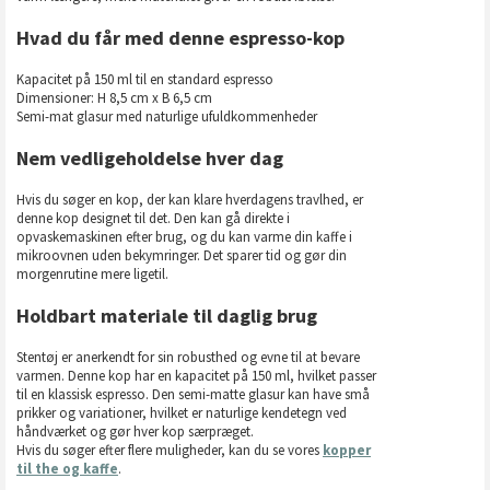
Hvad du får med denne espresso-kop
Kapacitet på 150 ml til en standard espresso
Dimensioner: H 8,5 cm x B 6,5 cm
Semi-mat glasur med naturlige ufuldkommenheder
Nem vedligeholdelse hver dag
Hvis du søger en kop, der kan klare hverdagens travlhed, er
denne kop designet til det. Den kan gå direkte i
opvaskemaskinen efter brug, og du kan varme din kaffe i
mikroovnen uden bekymringer. Det sparer tid og gør din
morgenrutine mere ligetil.
Holdbart materiale til daglig brug
Stentøj er anerkendt for sin robusthed og evne til at bevare
varmen. Denne kop har en kapacitet på 150 ml, hvilket passer
til en klassisk espresso. Den semi-matte glasur kan have små
prikker og variationer, hvilket er naturlige kendetegn ved
håndværket og gør hver kop særpræget.
Hvis du søger efter flere muligheder, kan du se vores
kopper
til the og kaffe
.