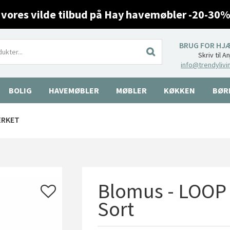
 vores vilde tilbud på Hay havemøbler -20-30%
BRUG FOR HJ
Skriv til A
info@trendylivi
BOLIG
HAVEMØBLER
MØBLER
KØKKEN
BØR
ÆRKET
Blomus - LOOP 
Sort