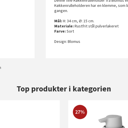
Denne fine Køkkenrulleholder fra Blomus er l
Køkkenrulleholderen har en klemme, som ligg
gangen.
Mål:
H: 34 cm, Ø: 15 cm.
Materiale:
Rustfrit stål pulverlakeret
Farve:
Sort
Design: Blomus
m
Top produkter i kategorien
27%