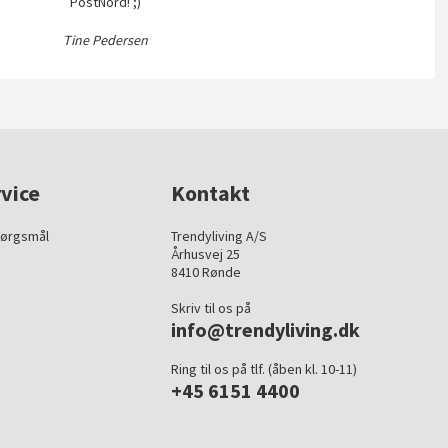
PostNord! ;)
Tine Pedersen
vice
Kontakt
pørgsmål
Trendyliving A/S
Århusvej 25
8410 Rønde
Skriv til os på
info@trendyliving.dk
Ring til os på tlf. (åben kl. 10-11)
+45 6151 4400