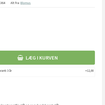
4364
Alt fra:
Blomus
LÆG I KURVEN
ranti 3 år
+12,00