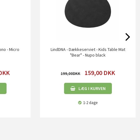
no - Micro
LindDNA - Dækkeserviet - Kids Table Mat
"Bear" - Nupo black
DKK
159,00
DKK
199,00
N
LÆG I KURVEN
1-2 dage