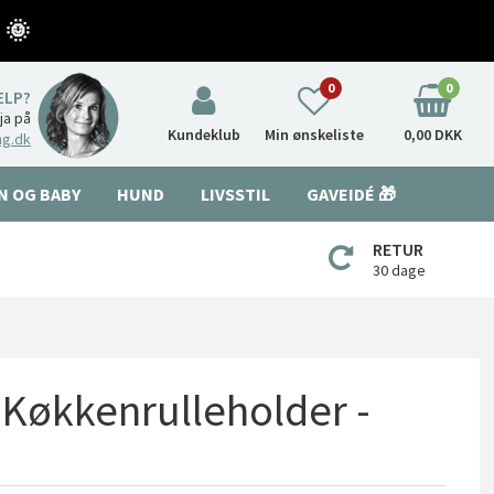
 🌞
0
0
ÆLP?
nja på
Kundeklub
Min ønskeliste
0,00 DKK
ng.dk
N OG BABY
HUND
LIVSSTIL
GAVEIDÉ 🎁
RETUR
30 dage
Køkkenrulleholder -