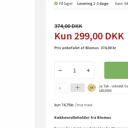
På lager
Levering
1-2 dage
Vare:
6
374,00
299,00
DKK
Pris anbefalet af Blomus 374,00 kr
Ja Tak - Udvidet Ga
Læs mere
Køkkenrulleholder fra Blomus