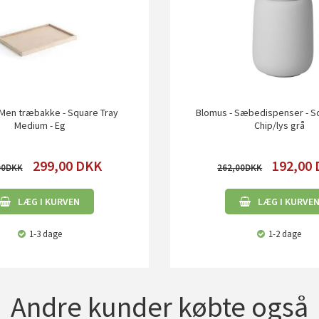
Men træbakke - Square Tray
Blomus - Sæbedispenser - So
Medium - Eg
Chip/lys grå
299,00
DKK
192,00
00
262,00
LÆG I KURVEN
LÆG I KURVE
1-3 dage
1-2 dage
Andre kunder købte også