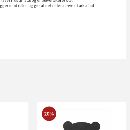
avet i rustfri stål og er pulverlakeret stål.
er mod rullen og gør at det er let at rive et ark af ad
20%