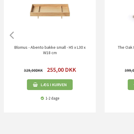
Blomus - Abento bakke small - H5 x L30 x
The Oak 
W18 cm
255,00
DKK
329,00
399,
LÆG I KURVEN
1-2 dage