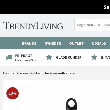
Se
BRANDS
NYHEDER
OUTLET
UDSALG
FRI FRAGT
GLADE KUNDER
E-M
køb over 699,-
Forside
›
Køkken
›
Køkkenrulle- & servietholdere
20%