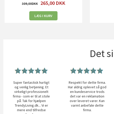
265,00
DKK
309,00
LÆG I KURV
Det s
Super fantastisk hurtigt
Respekt for dette firma.
og venlig betjening. Et
Har aldrig oplevet så god
virkeligt professionelt
en kundeservice trods
firma - som er til at stole
det var en reklamation
på. Tak for hjælpen
over leveret varer. Kan
TrendyLiving.dk... Vi er
varmt anbefale dette
mere end tilfredse
firma.