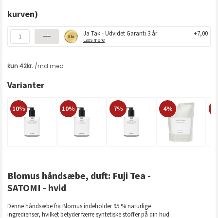
kurven)
Ja Tak - Udvidet Garanti 3 år
+7,00
Læs mere
Varianter
10%
10%
7%
4%
4
Blomus håndsæbe, duft: Fuji Tea -
SATOMI - hvid
Denne håndsæbe fra Blomus indeholder 95 % naturlige
ingredienser, hvilket betyder færre syntetiske stoffer på din hud.