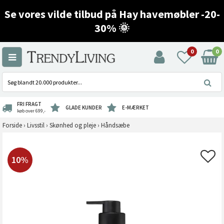
Se vores vilde tilbud på Hay havemøbler -20-
30% 🌞
0
0
FRI FRAGT
GLADE KUNDER
E-MÆRKET
køb over 699,-
Forside
›
Livsstil
›
Skønhed og pleje
›
Håndsæbe
10%