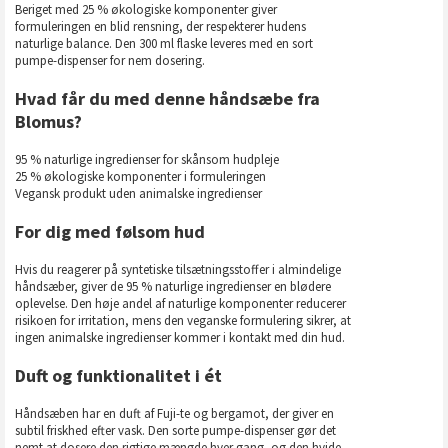
Beriget med 25 % økologiske komponenter giver
formuleringen en blid rensning, der respekterer hudens
naturlige balance. Den 300 ml flaske leveres med en sort
pumpe-dispenser for nem dosering.
Hvad får du med denne håndsæbe fra
Blomus?
95 % naturlige ingredienser for skånsom hudpleje
25 % økologiske komponenter i formuleringen
Vegansk produkt uden animalske ingredienser
For dig med følsom hud
Hvis du reagerer på syntetiske tilsætningsstoffer i almindelige
håndsæber, giver de 95 % naturlige ingredienser en blødere
oplevelse. Den høje andel af naturlige komponenter reducerer
risikoen for irritation, mens den veganske formulering sikrer, at
ingen animalske ingredienser kommer i kontakt med din hud.
Duft og funktionalitet i ét
Håndsæben har en duft af Fuji-te og bergamot, der giver en
subtil friskhed efter vask. Den sorte pumpe-dispenser gør det
nemt at dosere den rigtige mængde hver gang, og den hvide