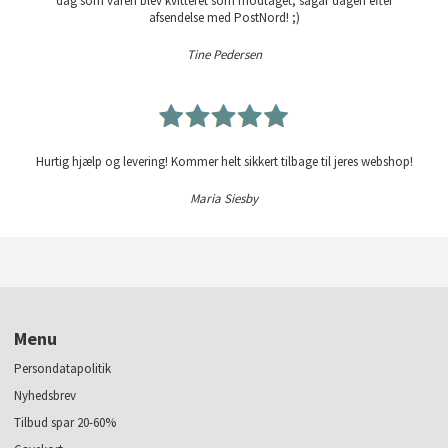
dag som varen blev kvitteret som modtaget, sågar dagen efter
afsendelse med PostNord! ;)
Tine Pedersen
Hurtig hjælp og levering! Kommer helt sikkert tilbage til jeres webshop!
Maria Siesby
Menu
Persondatapolitik
Nyhedsbrev
Tilbud spar 20-60%