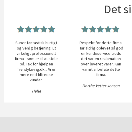
Det s
Super fantastisk hurtigt
Respekt for dette firma.
og venlig betjening. Et
Har aldrig oplevet så god
virkeligt professionelt
en kundeservice trods
firma - som er til at stole
det var en reklamation
på. Tak for hjælpen
over leveret varer. Kan
TrendyLiving.dk... Vi er
varmt anbefale dette
mere end tilfredse
firma.
kunder.
Dorthe Vetter Jensen
Helle