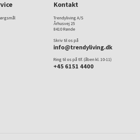
vice
Kontakt
pørgsmål
Trendyliving A/S
Århusvej 25
8410 Rønde
Skriv til os på
info@trendyliving.dk
Ring til os på tlf. (åben kl. 10-11)
+45 6151 4400