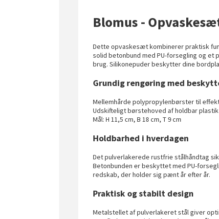
Blomus - Opvaskesæt
Dette opvaskesæt kombinerer praktisk funk
solid betonbund med PU-forsegling og et pul
brug. Silikonepuder beskytter dine bordpla
Grundig rengøring med beskytte
Mellemhårde polypropylenbørster til effek
Udskifteligt børstehoved af holdbar plastik
Mål: H 11,5 cm, B 18 cm, T 9 cm
Holdbarhed i hverdagen
Det pulverlakerede rustfrie stålhåndtag si
Betonbunden er beskyttet med PU-forseglin
redskab, der holder sig pænt år efter år.
Praktisk og stabilt design
Metalstellet af pulverlakeret stål giver op