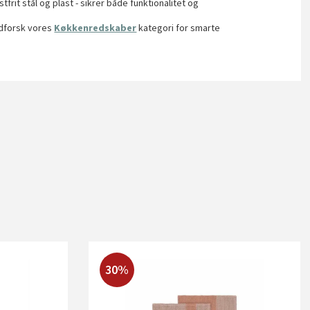
stfrit stål og plast - sikrer både funktionalitet og
 Udforsk vores
Køkkenredskaber
kategori for smarte
30%