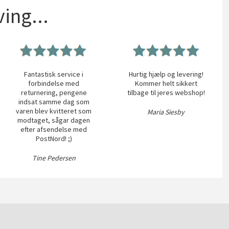
ing...
Fantastisk service i
Hurtig hjælp og levering!
forbindelse med
Kommer helt sikkert
returnering, pengene
tilbage til jeres webshop!
indsat samme dag som
varen blev kvitteret som
Maria Siesby
modtaget, sågar dagen
efter afsendelse med
PostNord! ;)
Tine Pedersen