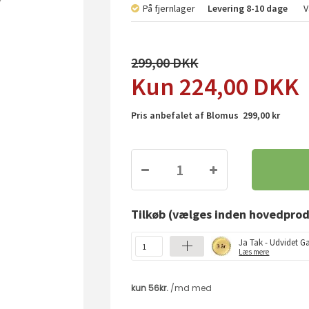
På fjernlager
Levering
8-10 dage
V
299,00
224,00
DKK
Pris anbefalet af Blomus 299,00 kr
Tilkøb
(vælges inden hovedprod
Ja Tak - Udvidet Ga
Læs mere