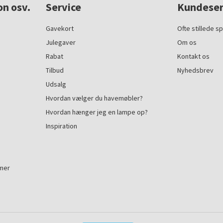
on osv.
Service
Kundeser
Gavekort
Ofte stillede s
Julegaver
Om os
Rabat
Kontakt os
Tilbud
Nyhedsbrev
Udsalg
Hvordan vælger du havemøbler?
Hvordan hænger jeg en lampe op?
Inspiration
mmer