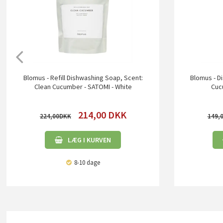
Blomus - Refill Dishwashing Soap, Scent:
Blomus - D
Clean Cucumber - SATOMI - White
Cuc
214,00
DKK
224,00
149,
LÆG I KURVEN
8-10 dage