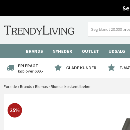
Se
BRANDS
NYHEDER
OUTLET
UDSALG
FRI FRAGT
GLADE KUNDER
E-M
køb over 699,-
Forside
›
Brands
›
Blomus
›
Blomus køkkentilbehør
25%