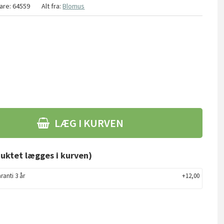
are:
64559
Alt fra:
Blomus
LÆG I KURVEN
uktet lægges i kurven)
ranti 3 år
+12,00