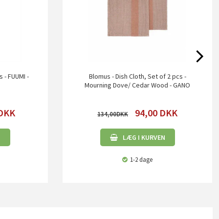
 - FUUMI -
Blomus - Dish Cloth, Set of 2 pcs -
Mourning Dove/ Cedar Wood - GANO
DKK
94,00
DKK
134,00
N
LÆG I KURVEN
1-2 dage