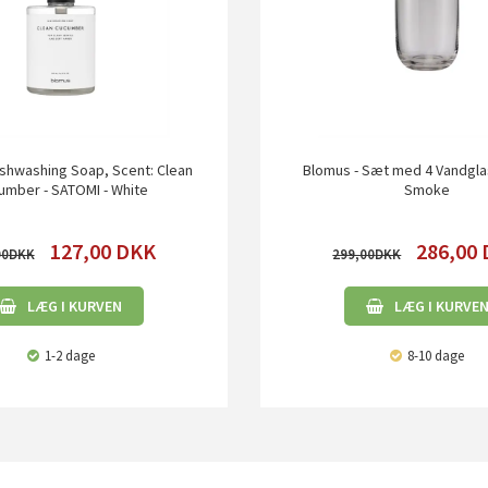
ishwashing Soap, Scent: Clean
Blomus - Sæt med 4 Vandglas
umber - SATOMI - White
Smoke
127,00
DKK
286,00
00
299,00
LÆG I KURVEN
LÆG I KURVE
1-2 dage
8-10 dage