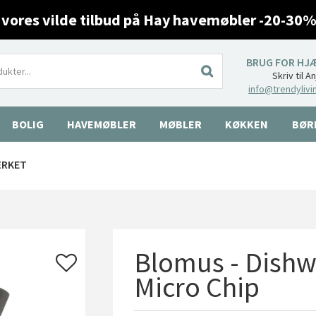
 vores vilde tilbud på Hay havemøbler -20-30%
BRUG FOR HJ
Skriv til A
info@trendylivi
BOLIG
HAVEMØBLER
MØBLER
KØKKEN
BØR
ÆRKET
Blomus - Dishw
Micro Chip