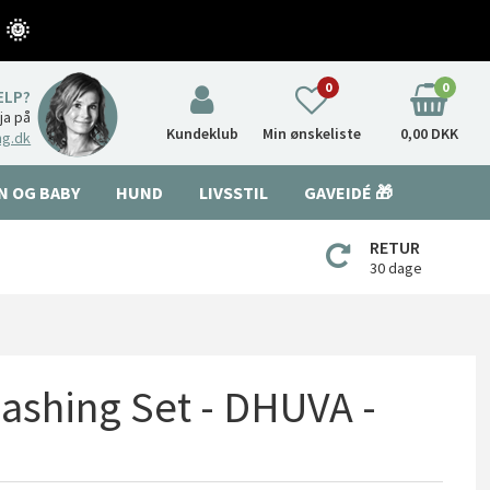
 🌞
0
0
ÆLP?
nja på
Kundeklub
Min ønskeliste
0,00 DKK
ng.dk
N OG BABY
HUND
LIVSSTIL
GAVEIDÉ 🎁
RETUR
30 dage
ashing Set - DHUVA -