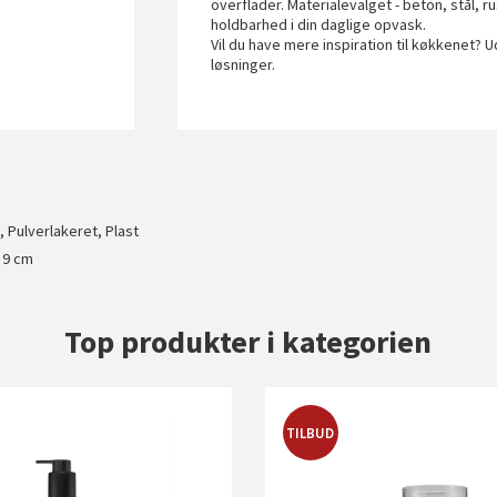
overflader. Materialevalget - beton, stål, ru
holdbarhed i din daglige opvask.
Vil du have mere inspiration til køkkenet?
løsninger.
l, Pulverlakeret, Plast
T 9 cm
Top produkter i kategorien
TILBUD