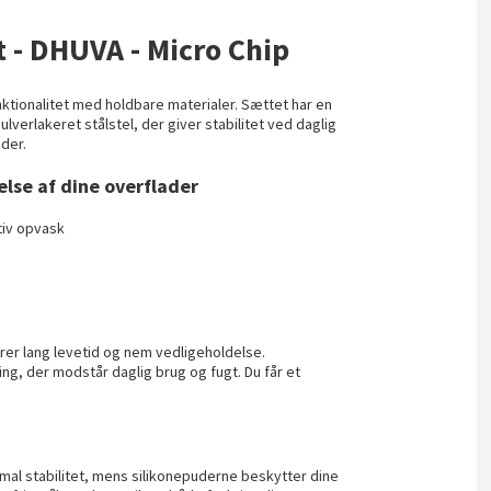
 - DHUVA - Micro Chip
tionalitet med holdbare materialer. Sættet har en
verlakeret stålstel, der giver stabilitet ved daglig
der.
lse af dine overflader
tiv opvask
krer lang levetid og nem vedligeholdelse.
g, der modstår daglig brug og fugt. Du får et
timal stabilitet, mens silikonepuderne beskytter dine