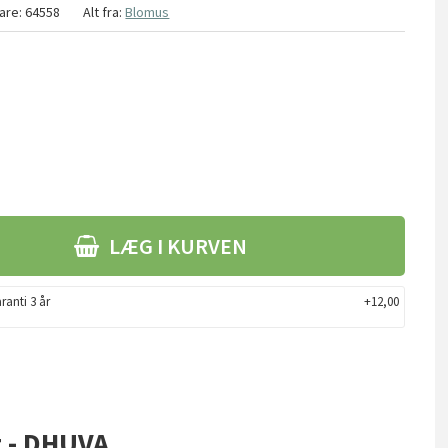
are:
64558
Alt fra:
Blomus
LÆG I KURVEN
ranti 3 år
+12,00
t - DHUVA