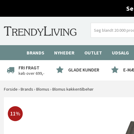
Se
BRANDS
NYHEDER
OUTLET
UDSALG
FRI FRAGT
GLADE KUNDER
E-M
køb over 699,-
Forside
›
Brands
›
Blomus
›
Blomus køkkentilbehør
11%