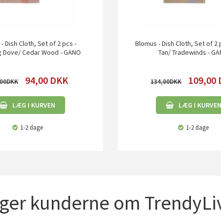
- Dish Cloth, Set of 2 pcs -
Blomus - Dish Cloth, Set of 2 
g Dove/ Cedar Wood - GANO
Tan/ Tradewinds - G
94,00
DKK
109,00
00
134,00
LÆG I KURVEN
LÆG I KURVE
1-2 dage
1-2 dage
iger kunderne om TrendyLiv