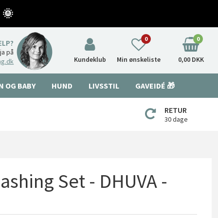
 🌞
0
0
ÆLP?
nja på
Kundeklub
Min ønskeliste
0,00 DKK
ng.dk
N OG BABY
HUND
LIVSSTIL
GAVEIDÉ 🎁
RETUR
30 dage
ashing Set - DHUVA -