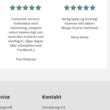
Fantastisk service i
Hurtig hjælp og levering!
forbindelse med
Kommer helt sikkert
returnering, pengene
tilbage til jeres webshop!
indsat samme dag som
varen blev kvitteret som
Maria Siesby
modtaget, sågar dagen
efter afsendelse med
PostNord! ;)
Tine Pedersen
vice
Kontakt
pørgsmål
Trendyliving A/S