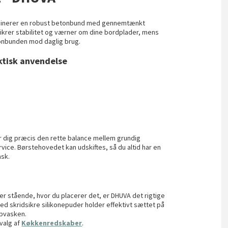
binerer en robust betonbund med gennemtænkt
ikrer stabilitet og værner om dine bordplader, mens
onbunden mod daglig brug.
ktisk anvendelse
 dig præcis den rette balance mellem grundig
vice. Børstehovedet kan udskiftes, så du altid har en
ask.
ver stående, hvor du placerer det, er DHUVA det rigtige
d skridsikre silikonepuder holder effektivt sættet på
opvasken.
dvalg af
Køkkenredskaber
.