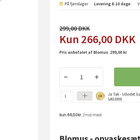
På fjernlager
Levering
8-10 dage
V
299,00
266,00
DKK
Pris anbefalet af Blomus 299,00 kr
Ja Tak - Udvidet Ga
Læs mere
Blomus - opvaskesæ