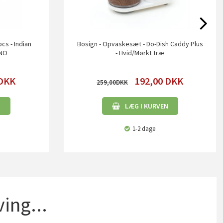
pcs - Indian
Bosign - Opvaskesæt - Do-Dish Caddy Plus
ANO
- Hvid/Mørkt træ
DKK
192,00
DKK
259,00
N
LÆG I KURVEN
1-2 dage
ing...