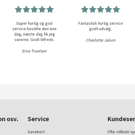
Super hurtig og god
Fantastisk hurtig service
service bestilte den ene
godt udvalg.
dag, næste dag fik jeg
varerne. Godt tilfreds.
Charlotte Jalum
Erna Troelsen
on osv.
Service
Kundeser
Gavekort
Ofte stillede s