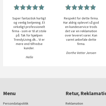
Super fantastisk hurtigt
Respekt for dette firma.
og venlig betjening. Et
Har aldrig oplevet så god
virkeligt professionelt
en kundeservice trods
firma - som er til at stole
det var en reklamation
på. Tak for hjælpen
over leveret varer. Kan
TrendyLiving.dk... Vi er
varmt anbefale dette
mere end tilfredse
firma.
kunder.
Dorthe Vetter Jensen
Helle
Menu
Retur, Reklamati
Persondatapolitik
Reklamation