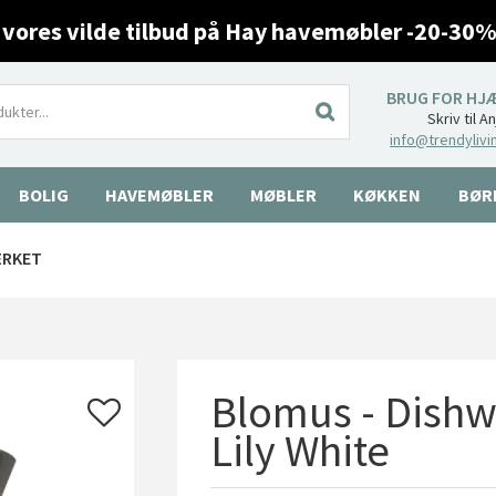
 vores vilde tilbud på Hay havemøbler -20-30%
BRUG FOR HJ
Skriv til A
info@trendylivi
BOLIG
HAVEMØBLER
MØBLER
KØKKEN
BØR
ÆRKET
Blomus - Dishw
Lily White