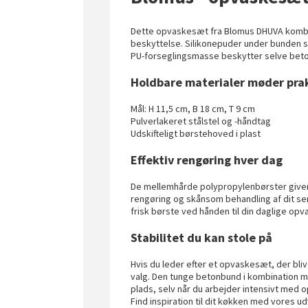
Dette opvaskesæt fra Blomus DHUVA kom
beskyttelse. Silikonepuder under bunden s
PU-forseglingsmasse beskytter selve bet
Holdbare materialer møder pra
Mål: H 11,5 cm, B 18 cm, T 9 cm
Pulverlakeret stålstel og -håndtag
Udskifteligt børstehoved i plast
Effektiv rengøring hver dag
De mellemhårde polypropylenbørster giver
rengøring og skånsom behandling af dit ser
frisk børste ved hånden til din daglige opv
Stabilitet du kan stole på
Hvis du leder efter et opvaskesæt, der bli
valg. Den tunge betonbund i kombination me
plads, selv når du arbejder intensivt med 
Find inspiration til dit køkken med vores u