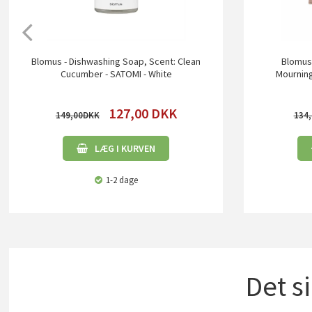
Blomus - Dishwashing Soap, Scent: Clean
Blomus 
Cucumber - SATOMI - White
Mournin
127,00
DKK
149,00
134,
LÆG I KURVEN
1-2 dage
Det s