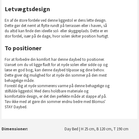
Letvægtsdesign
En af de store fordele ved denne liggestol er dens lette design.
Dette gør det nemt at flytte rundt på terrassen eller i haven, så
du altid kan finde den ideelle sol- eller skyggeplads. Dette er en
stor fordel, især på de dage, hvor solen skifter position hurtigt.
To positioner
For at forbedre din komfort har denne daybed to positioner.
Uanset om du vil ligge fladt for at nyde solen eller sidde op og
læse en god bog, kan denne daybed tilpasse sig dine behov.
Dette giver dig mulighed for at nyde din sommer på den mest
behagelige måde.
Forestil dig at nyde sommerens varme på denne behagelige og
stilfulde liggestol. Med dens holdbare materiale og
komfortable design, er det den perfekte måde at slappe af på.
Tøv ikke med at gøre din sommer endnu bedre med Blomus'
STAY Daybed.
Dimensioner
Day Bed | H 25 cm, B 120 cm, T 190 cm