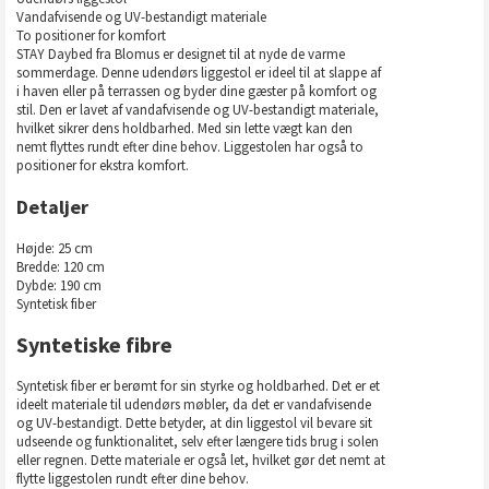
Vandafvisende og UV-bestandigt materiale
To positioner for komfort
STAY Daybed fra Blomus er designet til at nyde de varme
sommerdage. Denne udendørs liggestol er ideel til at slappe af
i haven eller på terrassen og byder dine gæster på komfort og
stil. Den er lavet af vandafvisende og UV-bestandigt materiale,
hvilket sikrer dens holdbarhed. Med sin lette vægt kan den
nemt flyttes rundt efter dine behov. Liggestolen har også to
positioner for ekstra komfort.
Detaljer
Højde: 25 cm
Bredde: 120 cm
Dybde: 190 cm
Syntetisk fiber
Syntetiske fibre
Syntetisk fiber er berømt for sin styrke og holdbarhed. Det er et
ideelt materiale til udendørs møbler, da det er vandafvisende
og UV-bestandigt. Dette betyder, at din liggestol vil bevare sit
udseende og funktionalitet, selv efter længere tids brug i solen
eller regnen. Dette materiale er også let, hvilket gør det nemt at
flytte liggestolen rundt efter dine behov.