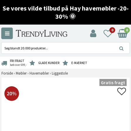
Se vores vilde tilbud på Hay havemøbler -20-
30% 🌞
0
0
FRI FRAGT
GLADE KUNDER
E-MÆRKET
køb over 699,-
Forside
›
Møbler
›
Havemøbler
›
Liggestole
Gratis fragt
20%