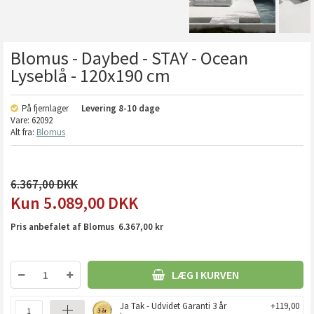
Blomus - Daybed - STAY - Ocean
Lyseblå - 120x190 cm
På fjernlager
Levering
8-10 dage
Vare:
62092
Alt fra:
Blomus
6.367,00
5.089,00
DKK
Pris anbefalet af Blomus 6.367,00 kr
LÆG I KURVEN
Ja Tak - Udvidet Garanti 3 år
+119,00