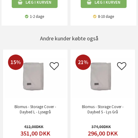
LÆG I KURVEN
LÆG I KURVEN
1-2 dage
8-10 dage
Andre kunder købte også
15%
21%
Blomus - Storage Cover -
Blomus - Storage Cover -
Daybed L - Lysegrå
Daybed S - Lys Grå
412,00
374,00
351,00
DKK
296,00
DKK