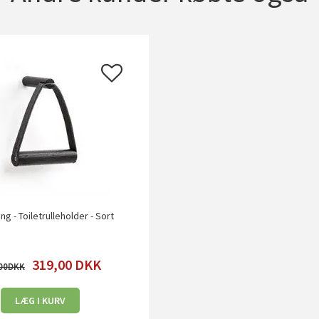
ing - Toiletrulleholder - Sort
319,00
DKK
00
LÆG I KURV