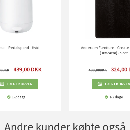
us - Pedalspand - Hvid
Andersen Furniture - Creat
(36x24cm) - Sort
439,00
DKK
324,00
00
499,00
LÆG I KURVEN
LÆG I KURVE
1-2 dage
1-2 dage
Andre kunder købte også