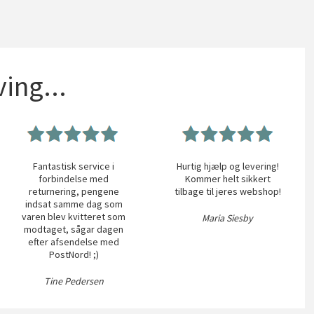
ing...
Fantastisk service i
Hurtig hjælp og levering!
forbindelse med
Kommer helt sikkert
returnering, pengene
tilbage til jeres webshop!
indsat samme dag som
varen blev kvitteret som
Maria Siesby
modtaget, sågar dagen
efter afsendelse med
PostNord! ;)
Tine Pedersen