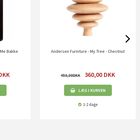
e Me Bakke
Andersen Furniture - My Tree - Chestnut
DKK
360,00
DKK
450,00
N
LÆG I KURVEN
1-2 dage