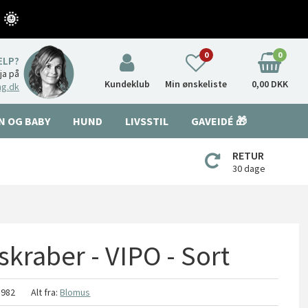
 🌞
0
0
ÆLP?
nja på
Kundeklub
Min ønskeliste
0,00 DKK
ng.dk
N OG BABY
HUND
LIVSSTIL
GAVEIDÉ 🎁
RETUR
30 dage
kraber - VIPO - Sort
8982
Alt fra:
Blomus