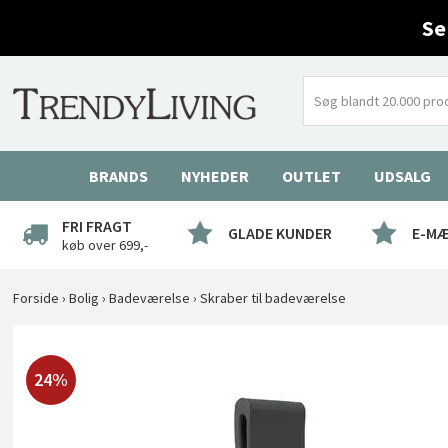
Se
BRANDS
NYHEDER
OUTLET
UDSALG
FRI FRAGT
GLADE KUNDER
E-M
køb over 699,-
Forside
›
Bolig
›
Badeværelse
›
Skraber til badeværelse
24%