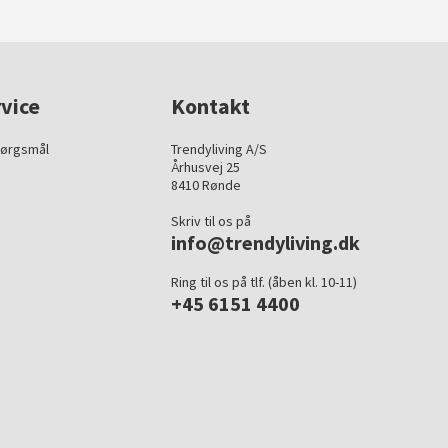
vice
Kontakt
pørgsmål
Trendyliving A/S
Århusvej 25
8410 Rønde
Skriv til os på
info@trendyliving.dk
Ring til os på tlf. (åben kl. 10-11)
+45 6151 4400