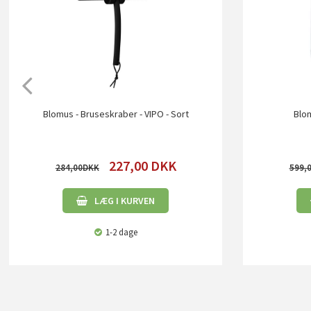
Blomus - Bruseskraber - VIPO - Sort
Blom
227,00
DKK
284,00
599,
LÆG I KURVEN
1-2 dage