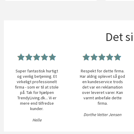
Det s
Super fantastisk hurtigt
Respekt for dette firma.
og venlig betjening. Et
Har aldrig oplevet så god
virkeligt professionelt
en kundeservice trods
firma - som er til at stole
det var en reklamation
på. Tak for hjælpen
over leveret varer. Kan
TrendyLiving.dk... Vi er
varmt anbefale dette
mere end tilfredse
firma.
kunder.
Dorthe Vetter Jensen
Helle