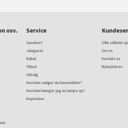
on osv.
Service
Kundeser
Gavekort
Ofte stillede s
Julegaver
Om os
Rabat
Kontakt os
Tilbud
Nyhedsbrev
Udsalg
Hvordan vælger du havemøbler?
Hvordan hænger jeg en lampe op?
Inspiration
mmer