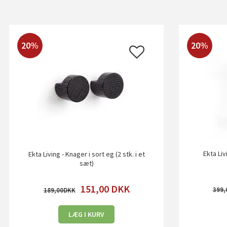
20%
20%
Ekta Liv
Ekta Living - Knager i sort eg (2 stk. i et
sæt)
151,00
DKK
399,
189,00
LÆG I KURV