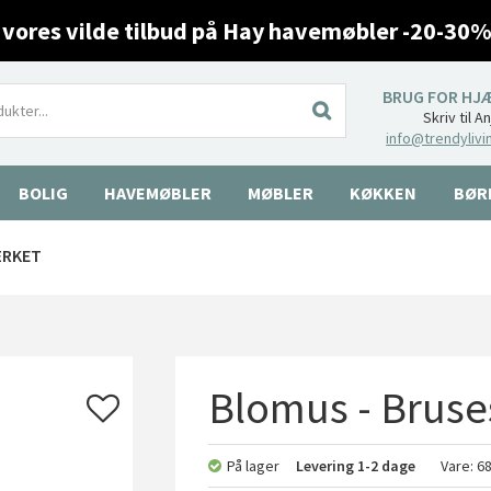
 vores vilde tilbud på Hay havemøbler -20-30%
BRUG FOR HJ
Skriv til A
info@trendylivi
BOLIG
HAVEMØBLER
MØBLER
KØKKEN
BØR
ÆRKET
Blomus - Bruses
På lager
Levering
1-2 dage
Vare:
6