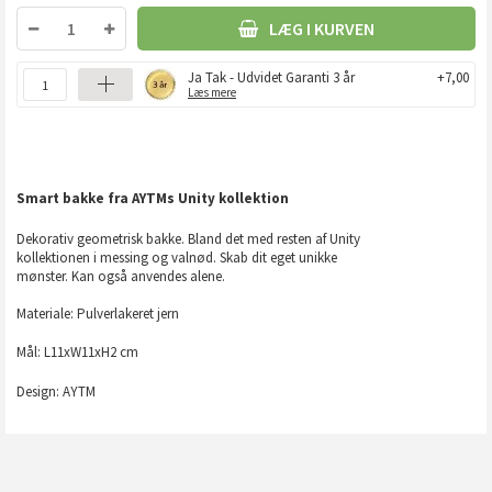
LÆG I KURVEN
Ja Tak - Udvidet Garanti 3 år
+7,00
Læs mere
Smart bakke fra AYTMs Unity kollektion
Dekorativ geometrisk bakke. Bland det med resten af Unity
kollektionen i messing og valnød. Skab dit eget unikke
mønster. Kan også anvendes alene.
Materiale: Pulverlakeret jern
Mål:
L11xW11xH2 cm
Design: AYTM