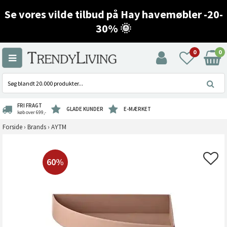
Se vores vilde tilbud på Hay havemøbler -20-
30% 🌞
0
0
FRI FRAGT
GLADE KUNDER
E-MÆRKET
køb over 699,-
Forside
›
Brands
›
AYTM
60%