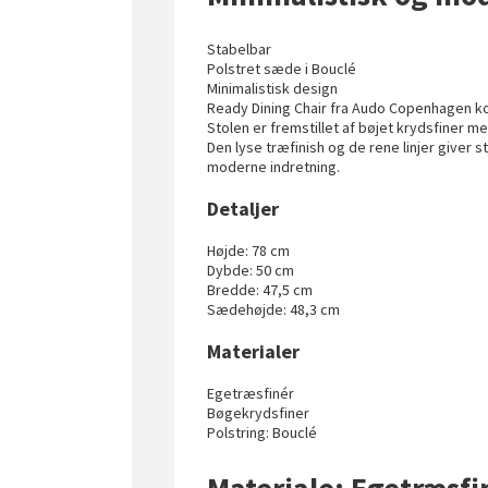
Stabelbar
Polstret sæde i Bouclé
Minimalistisk design
Ready Dining Chair fra Audo Copenhagen ko
Stolen er fremstillet af bøjet krydsfiner m
Den lyse træfinish og de rene linjer giver s
moderne indretning.
Detaljer
Højde: 78 cm
Dybde: 50 cm
Bredde: 47,5 cm
Sædehøjde: 48,3 cm
Materialer
Egetræsfinér
Bøgekrydsfiner
Polstring: Bouclé
Materiale: Egetræsfi