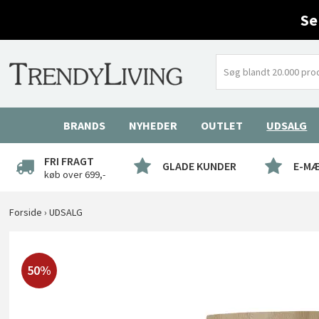
Se
BRANDS
NYHEDER
OUTLET
UDSALG
FRI FRAGT
GLADE KUNDER
E-M
køb over 699,-
Forside
›
UDSALG
50%