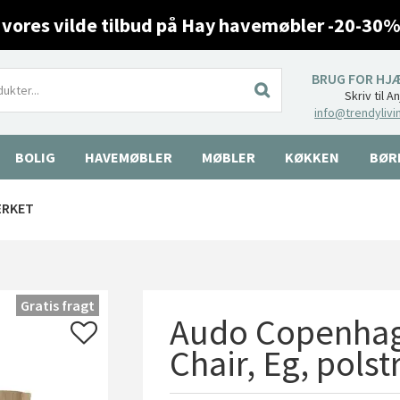
 vores vilde tilbud på Hay havemøbler -20-30%
BRUG FOR HJ
Skriv til A
info@trendylivi
BOLIG
HAVEMØBLER
MØBLER
KØKKEN
BØR
ÆRKET
Gratis fragt
Audo Copenhage
Chair, Eg, pols