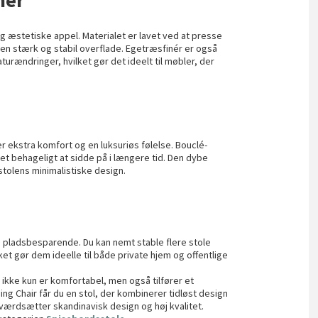
g æstetiske appel. Materialet er lavet ved at presse
en stærk og stabil overflade. Egetræsfinér er også
rændringer, hvilket gør det ideelt til møbler, der
 ekstra komfort og en luksuriøs følelse. Bouclé-
 det behageligt at sidde på i længere tid. Den dybe
 stolens minimalistiske design.
 pladsbesparende. Du kan nemt stable flere stole
ket gør dem ideelle til både private hjem og offentlige
der ikke kun er komfortabel, men også tilfører et
ng Chair får du en stol, der kombinerer tidløst design
er værdsætter skandinavisk design og høj kvalitet.