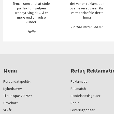
firma - som er til at stole
det var en reklamation
på. Tak for hjælpen
over leveret varer. Kan
TrendyLiving.dk... Vi er
varmt anbefale dette
mere end tilfredse
firma.
kunder.
Dorthe Vetter Jensen
Helle
Menu
Retur, Reklamati
Persondatapolitik
Reklamation
Nyhedsbrev
Prismatch
Tilbud spar 20-60%
Handelsbetingelser
Gavekort
Retur
Vilkår
Leveringspriser