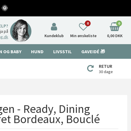
 🌞
0
0
ÆLP?
nja på
Kundeklub
Min ønskeliste
0,00 DKK
ng.dk
N OG BABY
HUND
LIVSSTIL
GAVEIDÉ 🎁
RETUR
30 dage
n - Ready, Dining
tret Bordeaux, Bouclé