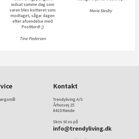
indsat samme dag som
varen blev kvitteret som
Maria Siesby
modtaget, sågar dagen
efter afsendelse med
PostNord! ;)
Tine Pedersen
vice
Kontakt
pørgsmål
Trendyliving A/S
Århusvej 25
8410 Rønde
Skriv til os på
info@trendyliving.dk