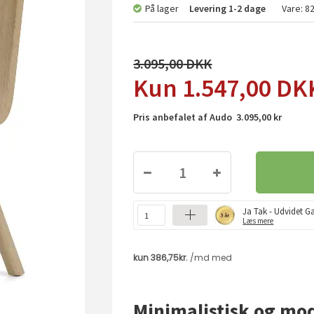
På lager
Levering
1-2 dage
Vare:
8
3.095,00
1.547,00
DK
Pris anbefalet af Audo 3.095,00 kr
Ja Tak - Udvidet Ga
Læs mere
Minimalistisk og mod