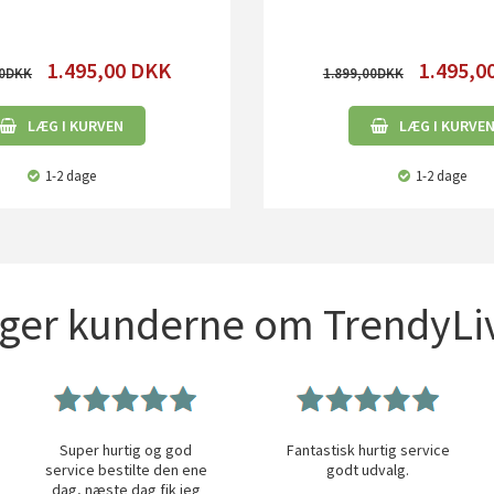
1.495,00
DKK
1.495,0
0
1.899,00
LÆG I KURVEN
LÆG I KURVE
1-2 dage
1-2 dage
iger kunderne om TrendyLiv
Super hurtig og god
Fantastisk hurtig service
service bestilte den ene
godt udvalg.
dag, næste dag fik jeg