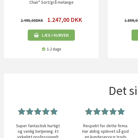
Chair" Sort/grå melange
1.247,00
DKK
2.495,00
1.899,0
LÆG I KURVEN
1-2 dage
Det s
Super fantastisk hurtigt
Respekt for dette firma.
og venlig betjening. Et
Har aldrig oplevet så god
virkeligt professionelt
en kundeservice trods