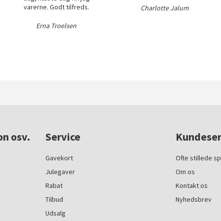
varerne. Godt tilfreds.
Charlotte Jalum
Erna Troelsen
on osv.
Service
Kundeser
Gavekort
Ofte stillede s
Julegaver
Om os
Rabat
Kontakt os
Tilbud
Nyhedsbrev
Udsalg