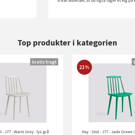
Vi kan anbefale, at du også tager et kig på
Top produkter i kategorien
Gratis fragt
21%
l - J77 - Warm Grey - lys grå
Hay - Stol - J77 - Jade Green 