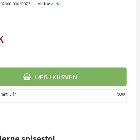
202000-000200ZZ
Alt fra:
Audo
K
LÆG I KURVEN
ranti 3 år
+79,00
erne spisestol