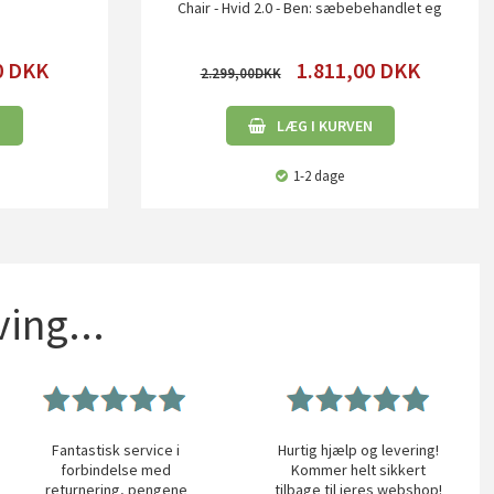
Chair - Hvid 2.0 - Ben: sæbebehandlet eg
0
DKK
1.811,00
DKK
2.299,00
N
LÆG I KURVEN
1-2 dage
ing...
Fantastisk service i
Hurtig hjælp og levering!
forbindelse med
Kommer helt sikkert
returnering, pengene
tilbage til jeres webshop!