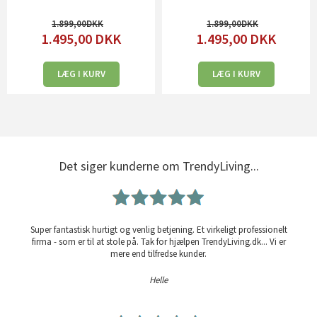
1.899,00
1.899,00
1.495,00
DKK
1.495,00
DKK
LÆG I KURV
LÆG I KURV
Det siger kunderne om TrendyLiving...
Super fantastisk hurtigt og venlig betjening. Et virkeligt professionelt
firma - som er til at stole på. Tak for hjælpen TrendyLiving.dk... Vi er
mere end tilfredse kunder.
Helle