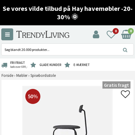
Se vores vilde tilbud på Hay havemøbler -20-
30% 🌞
0
0
FRI FRAGT
GLADE KUNDER
E-MÆRKET
køb over 699,-
Forside
›
Møbler
›
Spisebordsstole
Gratis fragt
50%