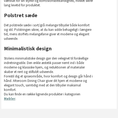
værdsat for sin styrke og korrosionsbestandighed, hvilket sikrer
lang levetid for produktet.
Polstret sæde
Det polstrede sæde i sort/grå melange tilbyder både komfort
og stil. Polstringen sikrer, at du kan sidde behageligt i længere
tid, mens stoffets melangefarve giver et moderne og elegant
udseende.
Minimalistisk design
Stolens minimalistiske design gør den velegnet til forskellige
indretningsstile. Den enkle æstetik passer nemt ind i både
moderne og klassiske hjem, og reduktionen af materialer
skaber et rent og stilfuldt udseende.
Forestil dig et spiseområde, hvor komfort og design går hånd i
hånd. Afteroom Dining Chair giver dit hjem et moderne og
elegant touch, samtidig med at den tilbyder maksimal
komfort.
Du kan finde en række lignende produkter i kategorien
Møbler
.