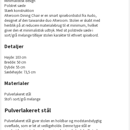
Minimalistisk design
Polstret sæde
Stærk konstruktion
Afteroom Dining Chair er en smart spisebordsstol fra Audo,
designet af den taiwanske duo Afteroom. Stolen er skabt med
henblik på at reducere materialebrug til et minimum, hvilket
giver den et minimalistisk udtryk. Med sit polstrede sæde i
sort/grå melange tilføjer stolen karakter til ethvert spisebord.
Detaljer
Højde: 103 cm
Bredde: 50 cm
Dybde: 55 cm
Sædehøjde: 73,5 cm
Materialer
Pulverlakeret stål
Stof i sort/grå melange
Pulverlakeret stål
Pulverlakeret stål giver stolen en holdbar og modstandsdygtig
overflade, som er let at vedligeholde. Denne type stål er