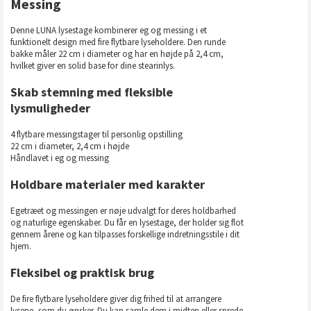
Messing
Denne LUNA lysestage kombinerer eg og messing i et
funktionelt design med fire flytbare lyseholdere. Den runde
bakke måler 22 cm i diameter og har en højde på 2,4 cm,
hvilket giver en solid base for dine stearinlys.
Skab stemning med fleksible
lysmuligheder
4 flytbare messingstager til personlig opstilling
22 cm i diameter, 2,4 cm i højde
Håndlavet i eg og messing
Holdbare materialer med karakter
Egetræet og messingen er nøje udvalgt for deres holdbarhed
og naturlige egenskaber. Du får en lysestage, der holder sig flot
gennem årene og kan tilpasses forskellige indretningsstile i dit
hjem.
Fleksibel og praktisk brug
De fire flytbare lyseholdere giver dig frihed til at arrangere
lysene, som du ønsker. Du kan samle dem i midten eller sprede