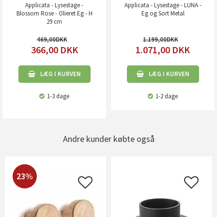
Applicata - Lysestage -
Applicata - Lysestage - LUNA -
Blossom Rose - Olieret Eg - H
Eg og Sort Metal
29 cm
469,00
1.199,00
366,00
DKK
1.071,00
DKK
LÆG I KURVEN
LÆG I KURVEN
1-3 dage
1-2 dage
Andre kunder købte også
23%