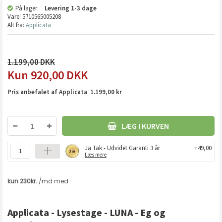
På lager
Levering
1-3 dage
Vare:
5710565005208
Alt fra:
Applicata
1.199,00
920,00
DKK
Pris anbefalet af Applicata 1.199,00 kr
LÆG I KURVEN
Ja Tak - Udvidet Garanti 3 år
+49,00
Læs mere
Applicata - Lysestage - LUNA - Eg og