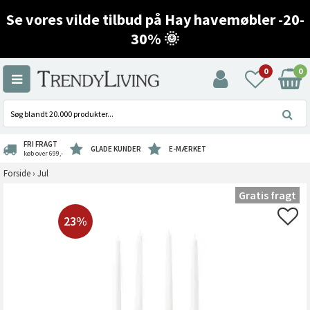
Se vores vilde tilbud på Hay havemøbler -20-
30% 🌞
0
0
FRI FRAGT
GLADE KUNDER
E-MÆRKET
køb over 699,-
Forside
›
Jul
Gratis fragt
23%