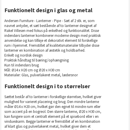
Funktionelt design i glas og metal
Andersen Furniture - Lanterner - Pipe - Sæt af 2 stk. er, som
navnet antyder, et sæt bestående af to lanterner designet af
Rakel Villesen med fokus på enkelhed og funktionalitet. Disse
indendørs lanterner kombinerer moderne design med praktisk
anvendelse og kan tilføje et dekorativt element til forskellige
rum i hjemmet. Fremstillet af kvalitetsmaterialer tilbyder disse
lanterner en kombination af æstetik og holdbarhed.
Enkelt og nordisk design
Praktisk håndtag til bæring/ophængning
Kun til indendørs brug
Mål: Ø14 x H20 cm og Ø20 x H30 cm
Materialer: Glas, pulverlakeret metal, lædersnor
Funktionelt design i to størrelser
Sættet består af to lanterner i forskellige størrelser, hvilket giver
mulighed for varieret placering og brug. Den mindre lanterne
måler Ø14 x H20 cm, hvilket gør den egnet til mindre rum eller
som accent på en bogreol. Den større lanterne, Ø20 x H30 cm,
kan fungere som et centralt element på et spisebord eller i en
vindueskarm. Begge lanterner er fremstillet af en kombination
af klart glas og pulverlakeret metal, hvilket giver dem et