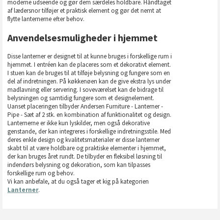
moderne udseende og gør dem særdeles holdbare. Håndtaget
af lædersnor tilføjer et praktisk element og gør det nemt at
flytte lanternerne efter behov.
Anvendelsesmuligheder i hjemmet
Disse lanterner er designet til at kunne bruges i forskellige rum i
hjemmet. I entréen kan de placeres som et dekorativt element.
I stuen kan de bruges til at tilføje belysning og fungere som en
del af indretningen. På køkkenøen kan de give ekstra lys under
madlavning eller servering. I soveværelset kan de bidrage til
belysningen og samtidig fungere som et designelement.
Uanset placeringen tilbyder Andersen Furniture - Lanterner -
Pipe - Sæt af 2 stk. en kombination af funktionalitet og design.
Lanternerne er ikke kun lyskilder, men også dekorative
genstande, der kan integreres i forskellige indretningsstile. Med
deres enkle design og kvalitetsmaterialer er disse lanterner
skabt til at være holdbare og praktiske elementer i hjemmet,
der kan bruges året rundt. De tilbyder en fleksibel løsning til
indendørs belysning og dekoration, som kan tilpasses
forskellige rum og behov.
Vi kan anbefale, at du også tager et kig på kategorien
Lanterner
.