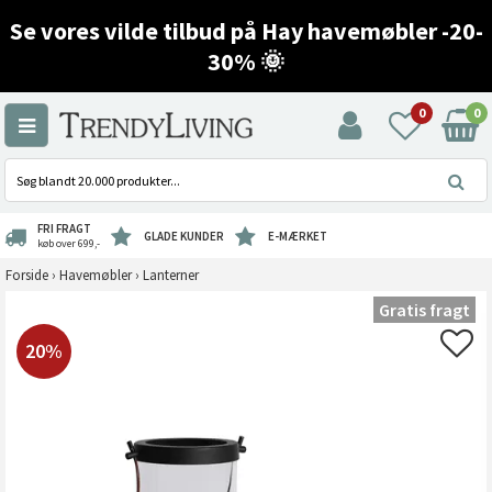
Se vores vilde tilbud på Hay havemøbler -20-
30% 🌞
0
0
FRI FRAGT
GLADE KUNDER
E-MÆRKET
køb over 699,-
Forside
›
Havemøbler
›
Lanterner
Gratis fragt
20%