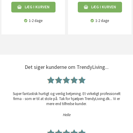
LÆG I KURVEN
LÆG I KURVEN
1-2 dage
1-2 dage
Det siger kunderne om TrendyLiving...
Super fantastisk hurtigt og venlig betjening. Et virkeligt professionelt
firma - som er til at stole på. Tak for hjælpen TrendyLiving.dk... Vi er
mere end tilfredse kunder.
Helle