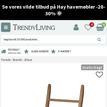
Se vores vilde tilbud på Hay havemøbler -20-
30% 🌞
0
0
FRI FRAGT
GLADE KUNDER
E-MÆRKET
køb over 699,-
Forside
›
Brands
›
2Have
Gratis fragt