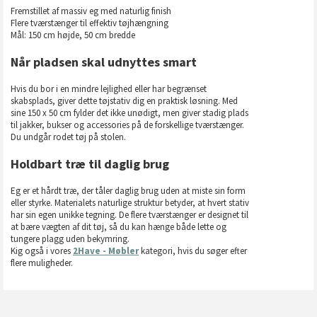
Fremstillet af massiv eg med naturlig finish
Flere tværstænger til effektiv tøjhængning
Mål: 150 cm højde, 50 cm bredde
Når pladsen skal udnyttes smart
Hvis du bor i en mindre lejlighed eller har begrænset
skabsplads, giver dette tøjstativ dig en praktisk løsning. Med
sine 150 x 50 cm fylder det ikke unødigt, men giver stadig plads
til jakker, bukser og accessories på de forskellige tværstænger.
Du undgår rodet tøj på stolen.
Holdbart træ til daglig brug
Eg er et hårdt træ, der tåler daglig brug uden at miste sin form
eller styrke. Materialets naturlige struktur betyder, at hvert stativ
har sin egen unikke tegning. De flere tværstænger er designet til
at bære vægten af dit tøj, så du kan hænge både lette og
tungere plagg uden bekymring.
Kig også i vores
2Have - Møbler
kategori, hvis du søger efter
flere muligheder.