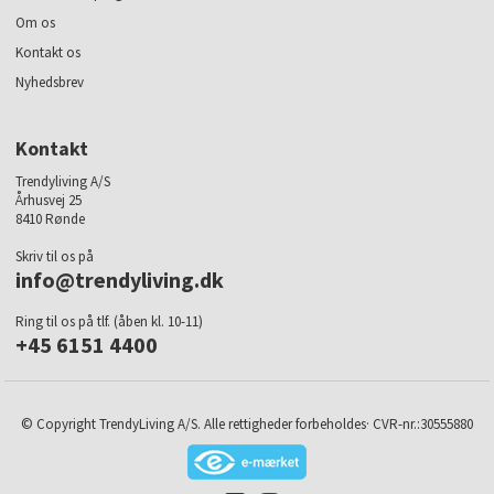
Om os
Kontakt os
Nyhedsbrev
Kontakt
Trendyliving A/S
Århusvej 25
8410 Rønde
Skriv til os på
info@trendyliving.dk
Ring til os på tlf. (åben kl. 10-11)
+45 6151 4400
© Copyright TrendyLiving A/S. Alle rettigheder forbeholdes· CVR-nr.:30555880