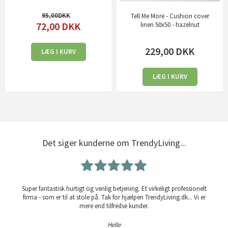
95,00
Tell Me More - Cushion cover
72,00
DKK
linen 50x50 - hazelnut
229,00
DKK
LÆG I KURV
LÆG I KURV
Det siger kunderne om TrendyLiving...
Super fantastisk hurtigt og venlig betjening. Et virkeligt professionelt
firma - som er til at stole på. Tak for hjælpen TrendyLiving.dk... Vi er
mere end tilfredse kunder.
Helle