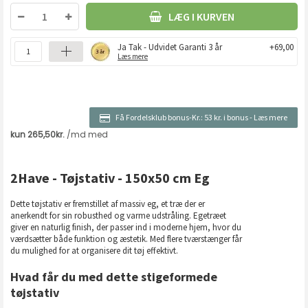
LÆG I KURVEN
Ja Tak - Udvidet Garanti 3 år
+69,00
Læs mere
Få Fordelsklub bonus-Kr.:
53 kr. i bonus
-
Læs mere
2Have - Tøjstativ - 150x50 cm Eg
Dette tøjstativ er fremstillet af massiv eg, et træ der er
anerkendt for sin robusthed og varme udstråling. Egetræet
giver en naturlig finish, der passer ind i moderne hjem, hvor du
værdsætter både funktion og æstetik. Med flere tværstænger får
du mulighed for at organisere dit tøj effektivt.
Hvad får du med dette stigeformede
tøjstativ