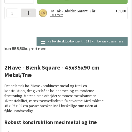
Ja Tak - Udvidet Garanti 3 år
+89,00
Læs mere
Få Fordelsklub bonus-Kr.:
111 kr. i bonus
-
Læs mere
2Have - Bænk Square - 45x35x90 cm
Metal/Træ
Denne bænk fra 2Have kombinerer metal og træ i en
konstruktion, der giver både holdbarhed og en moderne
fremtoning. Materialerne arbejder sammen: metalrammen
sikrer stabilitet, mens træoverfladen tilføjer varme. Med målene
45 x 35 x 90 cm passer bænken ind i forskellige rum uden at
fylde unødvendigt.
Robust konstruktion med metal og træ