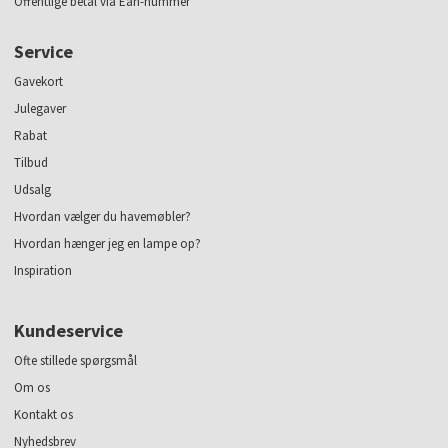
Offentlige betal via Ean-nummer
Service
Gavekort
Julegaver
Rabat
Tilbud
Udsalg
Hvordan vælger du havemøbler?
Hvordan hænger jeg en lampe op?
Inspiration
Kundeservice
Ofte stillede spørgsmål
Om os
Kontakt os
Nyhedsbrev