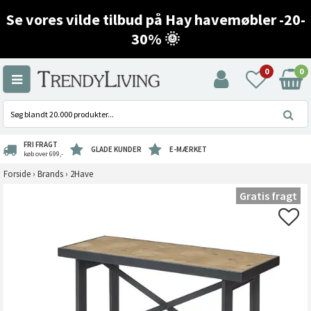
Se vores vilde tilbud på Hay havemøbler -20-
30% 🌞
0
0
FRI FRAGT
GLADE KUNDER
E-MÆRKET
køb over 699,-
Forside
›
Brands
›
2Have
Gratis fragt