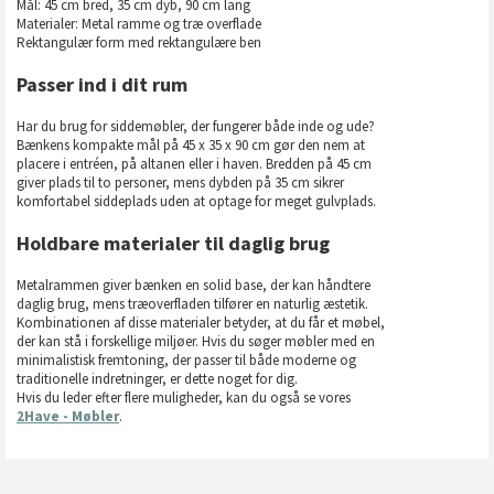
Mål: 45 cm bred, 35 cm dyb, 90 cm lang
Materialer: Metal ramme og træ overflade
Rektangulær form med rektangulære ben
Passer ind i dit rum
Har du brug for siddemøbler, der fungerer både inde og ude?
Bænkens kompakte mål på 45 x 35 x 90 cm gør den nem at
placere i entréen, på altanen eller i haven. Bredden på 45 cm
giver plads til to personer, mens dybden på 35 cm sikrer
komfortabel siddeplads uden at optage for meget gulvplads.
Holdbare materialer til daglig brug
Metalrammen giver bænken en solid base, der kan håndtere
daglig brug, mens træoverfladen tilfører en naturlig æstetik.
Kombinationen af disse materialer betyder, at du får et møbel,
der kan stå i forskellige miljøer. Hvis du søger møbler med en
minimalistisk fremtoning, der passer til både moderne og
traditionelle indretninger, er dette noget for dig.
Hvis du leder efter flere muligheder, kan du også se vores
2Have - Møbler
.