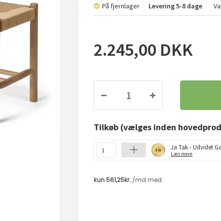
På fjernlager
Levering
5-8 dage
Va
2.245,00
DKK
Tilkøb
(vælges inden hovedprod
Ja Tak - Udvidet Ga
Læs mere