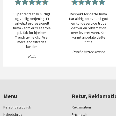
Super fantastisk hurtigt
Respekt for dette firma.
og venlig betjening. Et
Har aldrig oplevet så god
virkeligt professionelt
en kundeservice trods
firma - som er til at stole
det var en reklamation
på. Tak for hjælpen
over leveret varer. Kan
TrendyLiving.dk... Vi er
varmt anbefale dette
mere end tilfredse
firma.
kunder.
Dorthe Vetter Jensen
Helle
Menu
Retur, Reklamati
Persondatapolitik
Reklamation
Nyhedsbrev
Prismatch