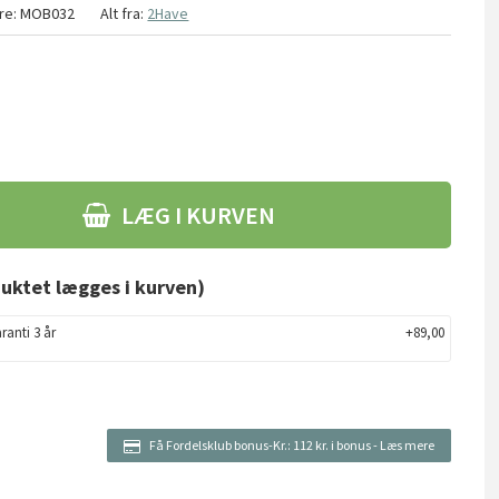
re:
MOB032
Alt fra:
2Have
LÆG I KURVEN
uktet lægges i kurven)
ranti 3 år
+89,00
Få Fordelsklub bonus-Kr.:
112 kr. i bonus
-
Læs mere