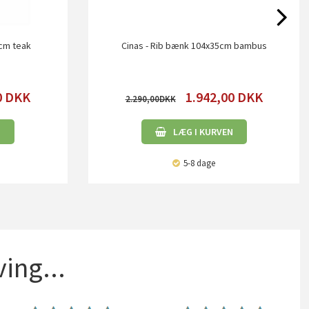
cm teak
Cinas - Rib bænk 104x35cm bambus
0
DKK
1.942,00
DKK
2.290,00
N
LÆG I KURVEN
5-8 dage
ing...