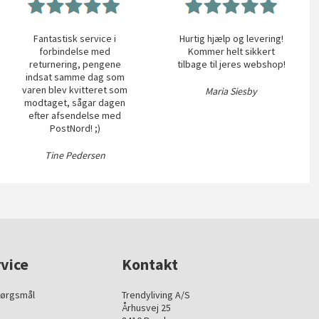
Fantastisk service i
Hurtig hjælp og levering!
forbindelse med
Kommer helt sikkert
returnering, pengene
tilbage til jeres webshop!
indsat samme dag som
varen blev kvitteret som
Maria Siesby
modtaget, sågar dagen
efter afsendelse med
PostNord! ;)
Tine Pedersen
vice
Kontakt
pørgsmål
Trendyliving A/S
Århusvej 25