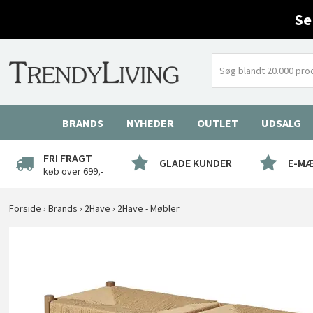
Se
BRANDS
NYHEDER
OUTLET
UDSALG
FRI FRAGT
GLADE KUNDER
E-M
køb over 699,-
Forside
›
Brands
›
2Have
›
2Have - Møbler