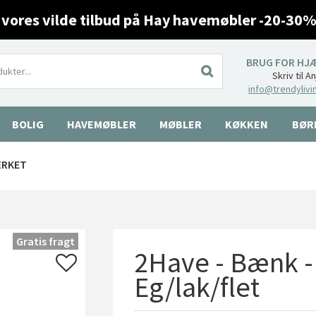
 vores vilde tilbud på Hay havemøbler -20-30%
BRUG FOR HJ
Skriv til A
info@trendylivi
BOLIG
HAVEMØBLER
MØBLER
KØKKEN
BØR
ÆRKET
Gratis fragt
2Have - Bænk 
Eg/lak/flet