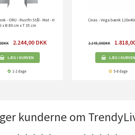
k - ORU - Rustfri Stål - Mat - H
Cinas - Vega bænk 120x40
5 x B 80 cm x T 35 cm
2.244,00
DKK
1.818,0
0
2.145,00
LÆG I KURVEN
LÆG I KURVE
1-2 dage
5-8 dage
iger kunderne om TrendyLiv