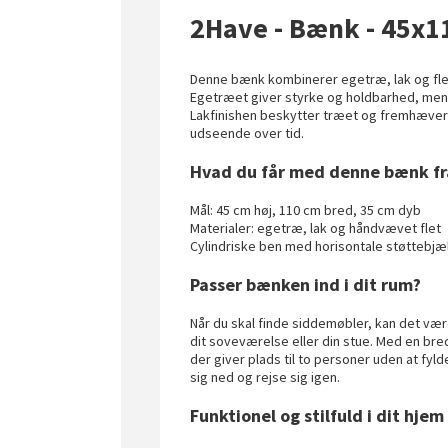
2Have - Bænk - 45x1
Denne bænk kombinerer egetræ, lak og flet t
Egetræet giver styrke og holdbarhed, mens
Lakfinishen beskytter træet og fremhæver 
udseende over tid.
Hvad du får med denne bænk f
Mål: 45 cm høj, 110 cm bred, 35 cm dyb
Materialer: egetræ, lak og håndvævet flet
Cylindriske ben med horisontale støttebjælk
Passer bænken ind i dit rum?
Når du skal finde siddemøbler, kan det vær
dit soveværelse eller din stue. Med en br
der giver plads til to personer uden at fy
sig ned og rejse sig igen.
Funktionel og stilfuld i dit hjem