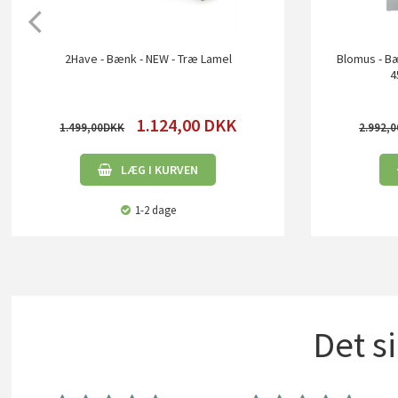
2Have - Bænk - NEW - Træ Lamel
Blomus - Bæn
4
1.124,00
DKK
1.499,00
2.992,0
LÆG I KURVEN
1-2 dage
Det s