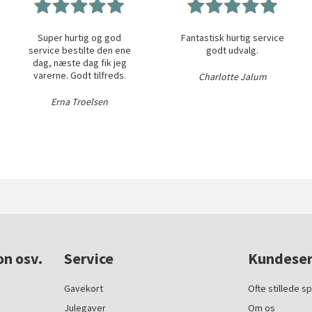
Super hurtig og god
Fantastisk hurtig service
service bestilte den ene
godt udvalg.
dag, næste dag fik jeg
varerne. Godt tilfreds.
Charlotte Jalum
Erna Troelsen
on osv.
Service
Kundeser
Gavekort
Ofte stillede s
Julegaver
Om os