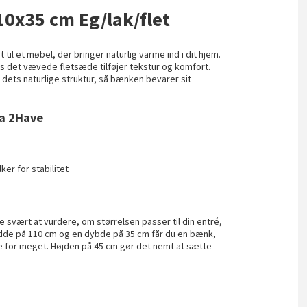
10x35 cm Eg/lak/flet
il et møbel, der bringer naturlig varme ind i dit hjem.
 det vævede fletsæde tilføjer tekstur og komfort.
dets naturlige struktur, så bænken bevarer sit
ra 2Have
er for stabilitet
e svært at vurdere, om størrelsen passer til din entré,
edde på 110 cm og en dybde på 35 cm får du en bænk,
lde for meget. Højden på 45 cm gør det nemt at sætte