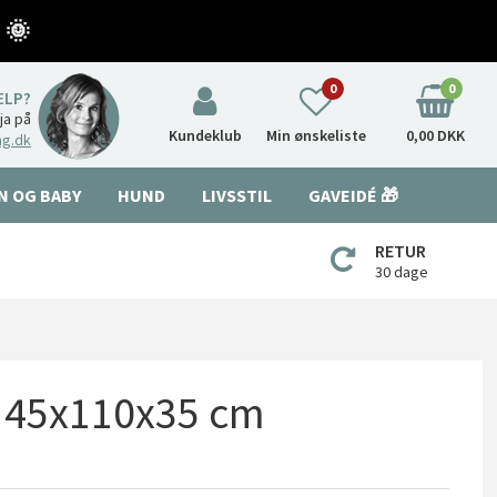
 🌞
0
0
ÆLP?
nja på
Kundeklub
Min ønskeliste
0,00 DKK
ng.dk
N OG BABY
HUND
LIVSSTIL
GAVEIDÉ 🎁
RETUR
30 dage
- 45x110x35 cm