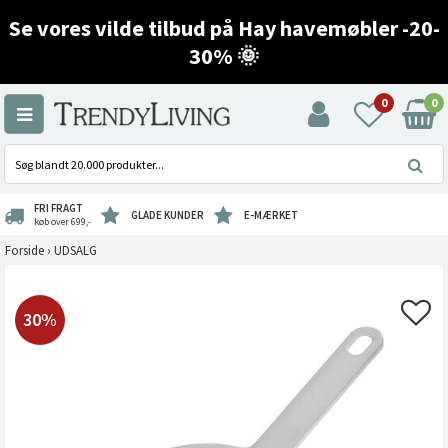
Se vores vilde tilbud på Hay havemøbler -20-
30% 🌞
0
0
FRI FRAGT
GLADE KUNDER
E-MÆRKET
køb over 699,-
Forside
›
UDSALG
30%