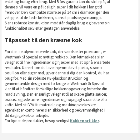
enkel og hurtig efter brug. Med 5 års garanti kan du stole på, at
denne si vil være en pålidelig hjælper i dit køkken i lang tid
fremover. Den kompakte størrelse på 14 cm i diameter gør den
velegnet til de fleste køkkener, uanset pladsbegrænsninger.
Siens robuste konstruktion modstår daglig brug og bevarer sin
funktionalitet selv efter gentagen anvendelse.
Tilpasset til den kræsne kok
For den detaljeorienterede kok, der værdsætter præcision, er
Westmark Si Spezial et nyttigt redskab. Den letmaskede si er
velegnet til fine ingredienser og hjælper med at opnå ensartede
resultater. Uanset om du laver hjemmelavet pasta, strainer
bouillon eller sigter mel, giver denne si dig den kontrol, du har
brug for. Med sin robuste PE-plastkonstruktion og
gennemtænkte design med to kroge er Westmark Si Spezial
klar til at håndtere forskellige køkkenopgaver og forbedre din
madlavning. Den er særligt velegnet til at skabe glatte saucer,
præcist sigtede tørre ingredienser og nøjagtigt strænet te eller
kaffe. Med sit BPA-fri materiale og maskinopvaskesikre
egenskaber kombinerer sien sikkerhed og bekvemmelighed i
dit daglige køkkenarbejde.
For lignende produkter, besøg venligst
Køkkenartikler
.