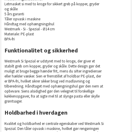
Letmasket si med to kroge for sikkert greb på kopper, gryder
og skåle
5 års garanti
Tåler opvask i maskine
Håndtag med ophængningshul
Westmark - Si - Spezial - Ø14 cm
Materiale: PE-plast
BPA-fri
Funktionalitet og sikkerhed
Westmark Si Spezial er udstyret med to kroge, der giver et
stabilt greb om kopper, gryder og skåle. Dette design gør det
muligt at bruge begge hænder frit, mens du sifter ingredienser
eller hælder væsker. Sien er fremstillet af holdbar PE-plast, der
er BPA-fri, hvilket sikrer sikker brug ved madlavning og
tilberedning. Håndtaget med ophængningshul gør den nem at
opbevare. Siens alsidighed gør den velegnet til forskellige
køkkenopgaver, fra at sigte mel til at slynge pasta eller skylle
grøntsager.
Holdbarhed i hverdagen
Kvalitet og holdbarhed er centrale egenskaber ved Westmark Si
Spezial. Den tåler opvask i maskine, hvilket gør rengøringen