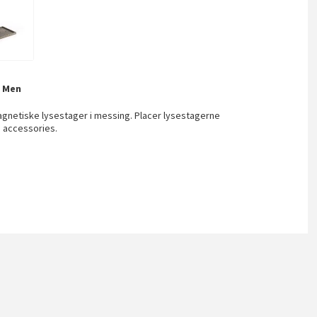
k Men
agnetiske lysestager i messing. Placer lysestagerne
s accessories.