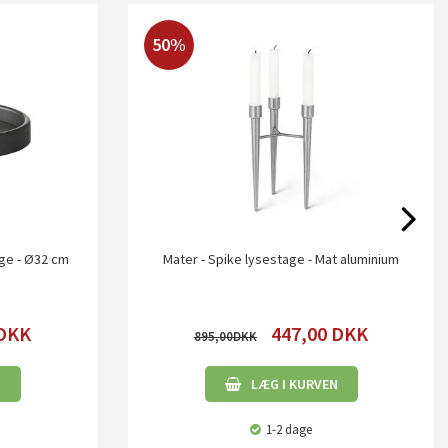
50%
rge - Ø32 cm
Mater - Spike lysestage - Mat aluminium
DKK
447,00
DKK
895,00
N
LÆG I KURVEN
1-2 dage