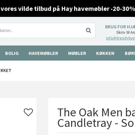
 vores vilde tilbud på Hay havemøbler -20-30%
BRUG FOR HJ
Skriv til A
info@trendylivi
BOLIG
HAVEMØBLER
MØBLER
KØKKEN
BØR
ÆRKET
The Oak Men ba
Candletray - So