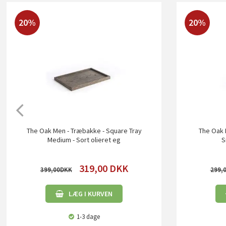
20%
20%
The Oak Men - Træbakke - Square Tray
The Oak 
Medium - Sort olieret eg
S
319,00
DKK
399,00
299,
LÆG I KURVEN
1-3 dage