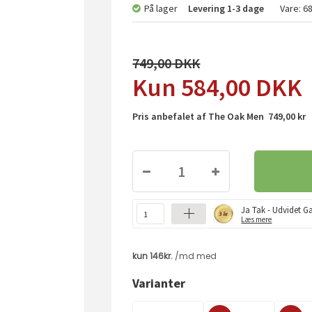
På lager
Levering
1-3 dage
Vare:
6
749,00
584,00
DKK
Pris anbefalet af The Oak Men 749,00 kr
Ja Tak - Udvidet Ga
Læs mere
Varianter