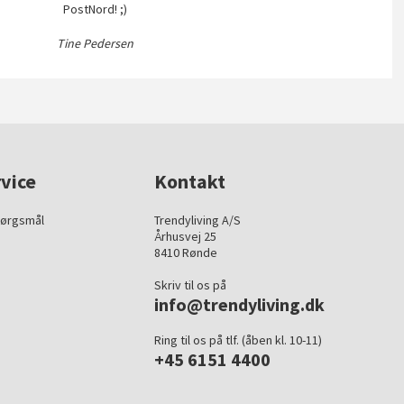
PostNord! ;)
Tine Pedersen
vice
Kontakt
pørgsmål
Trendyliving A/S
Århusvej 25
8410 Rønde
Skriv til os på
info@trendyliving.dk
Ring til os på tlf. (åben kl. 10-11)
+45 6151 4400