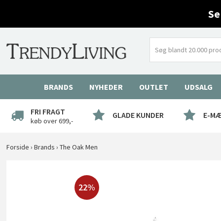
Se
BRANDS
NYHEDER
OUTLET
UDSALG
FRI FRAGT
GLADE KUNDER
E-M
køb over 699,-
Forside
›
Brands
›
The Oak Men
22%