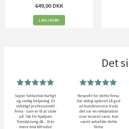
649,00
DKK
LÆG I KURV
Det s
Super fantastisk hurtigt
Respekt for dette firma.
og venlig betjening. Et
Har aldrig oplevet så god
virkeligt professionelt
en kundeservice trods
firma - som er til at stole
det var en reklamation
på. Tak for hjælpen
over leveret varer. Kan
TrendyLiving.dk... Vi er
varmt anbefale dette
mere end tilfredse
firma.