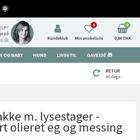
 🌞
0
0
ÆLP?
nja på
Kundeklub
Min ønskeliste
0,00 DKK
ng.dk
N OG BABY
HUND
LIVSSTIL
GAVEIDÉ 🎁
RETUR
30 dage
kke m. lysestager -
rt olieret eg og messing