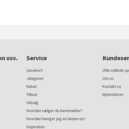
on osv.
Service
Kundeser
Gavekort
Ofte stillede s
Julegaver
Om os
Rabat
Kontakt os
Tilbud
Nyhedsbrev
Udsalg
Hvordan vælger du havemøbler?
Hvordan hænger jeg en lampe op?
Inspiration