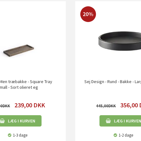
20%
Men træbakke - Square Tray
Sej Design - Rund - Bakke - La
mall - Sort olieret eg
239,00
DKK
356,00
00
445,00
LÆG I KURVEN
LÆG I KURVE
1-3 dage
1-2 dage