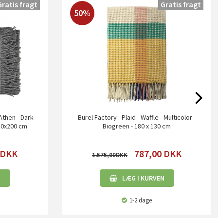
Gratis fragt
Gratis fragt
50%
 Athen - Dark
Burel Factory - Plaid - Waffle - Multicolor -
130x200 cm
Biogreen - 180 x 130 cm
DKK
787,00
DKK
1.575,00
N
LÆG I KURVEN
1-2 dage