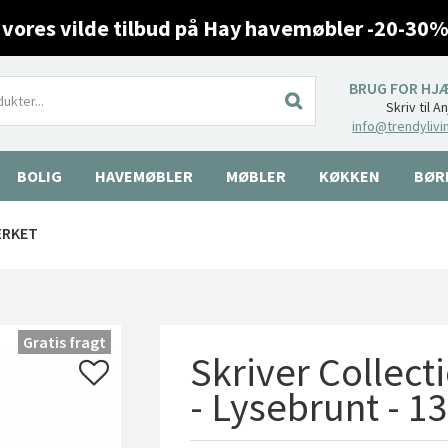
 vores vilde tilbud på Hay havemøbler -20-30%
BRUG FOR HJ
Skriv til A
info@trendylivi
BOLIG
HAVEMØBLER
MØBLER
KØKKEN
BØR
ÆRKET
Gratis fragt
Skriver Collect
- Lysebrunt - 