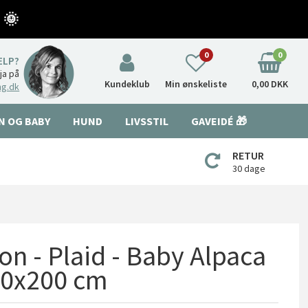
 🌞
0
0
ÆLP?
nja på
Kundeklub
Min ønskeliste
0,00 DKK
ng.dk
N OG BABY
HUND
LIVSSTIL
GAVEIDÉ 🎁
RETUR
30 dage
ion - Plaid - Baby Alpaca
130x200 cm