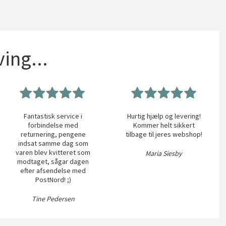
ing...
Fantastisk service i
Hurtig hjælp og levering!
forbindelse med
Kommer helt sikkert
returnering, pengene
tilbage til jeres webshop!
indsat samme dag som
varen blev kvitteret som
Maria Siesby
modtaget, sågar dagen
efter afsendelse med
PostNord! ;)
Tine Pedersen