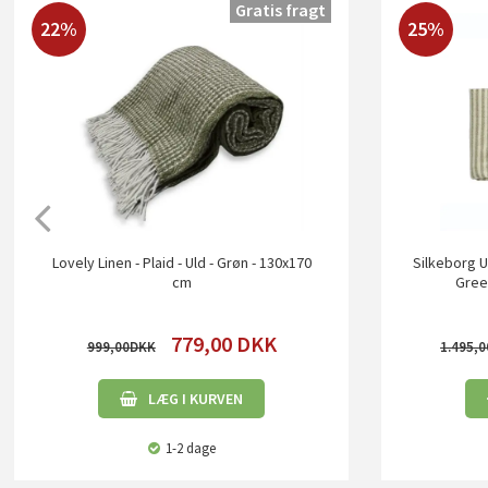
Gratis fragt
22%
25%
Lovely Linen - Plaid - Uld - Grøn - 130x170
Silkeborg Ul
cm
Gree
779,00
DKK
999,00
1.495,0
LÆG I KURVEN
1-2 dage