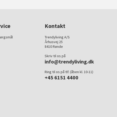
vice
Kontakt
pørgsmål
Trendyliving A/S
Århusvej 25
8410 Rønde
Skriv til os på
info@trendyliving.dk
Ring til os på tlf. (åben kl. 10-11)
+45 6151 4400