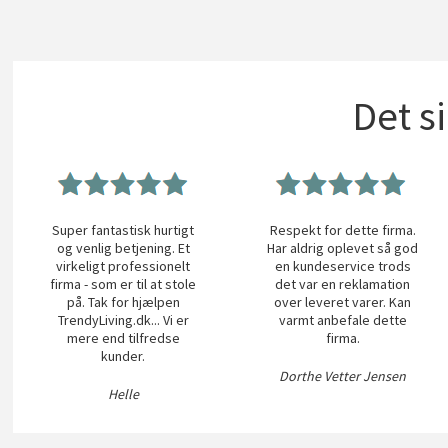
Det s
Super fantastisk hurtigt
Respekt for dette firma.
og venlig betjening. Et
Har aldrig oplevet så god
virkeligt professionelt
en kundeservice trods
firma - som er til at stole
det var en reklamation
på. Tak for hjælpen
over leveret varer. Kan
TrendyLiving.dk... Vi er
varmt anbefale dette
mere end tilfredse
firma.
kunder.
Dorthe Vetter Jensen
Helle