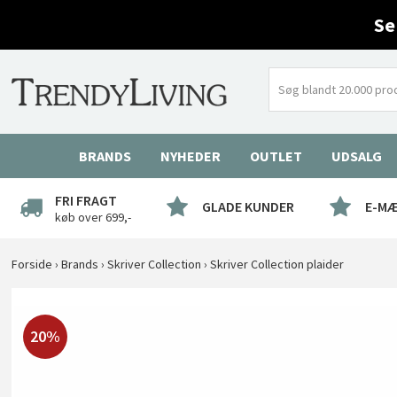
Se
BRANDS
NYHEDER
OUTLET
UDSALG
FRI FRAGT
GLADE KUNDER
E-M
køb over 699,-
Forside
›
Brands
›
Skriver Collection
›
Skriver Collection plaider
20%