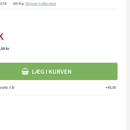
0274
Alt fra:
Skriver Collection
K
,00 kr
LÆG I KURVEN
ranti 3 år
+69,00