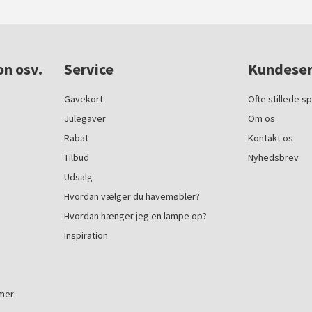
on osv.
Service
Kundeser
Gavekort
Ofte stillede s
Julegaver
Om os
Rabat
Kontakt os
Tilbud
Nyhedsbrev
Udsalg
Hvordan vælger du havemøbler?
Hvordan hænger jeg en lampe op?
Inspiration
mmer