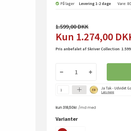
På lager
Levering
1-2 dage
Vare:
8
1.599,00
1.274,00
DK
Pris anbefalet af Skriver Collection 1.599
Ja Tak - Udvidet Ga
Læs mere
Varianter