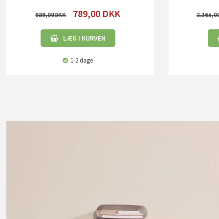
789,00
DKK
989,00
2.365,0
LÆG I KURVEN
1-2 dage