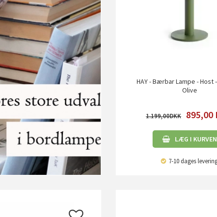
HAY - Bærbar Lampe - Host -
Olive
895,00
1.199,00
LÆG I KURVEN
7-10 dages leverin