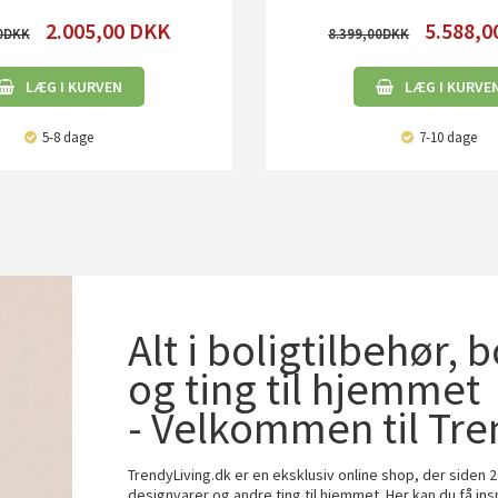
2.005,00
DKK
5.588,0
0
8.399,00
LÆG I KURVEN
LÆG I KURVE
5-8 dage
7-10 dage
Alt i boligtilbehør, 
og ting til hjemmet
- Velkommen til Tre
TrendyLiving.dk er en eksklusiv online shop, der siden 2
designvarer og andre ting til hjemmet. Her kan du få ins