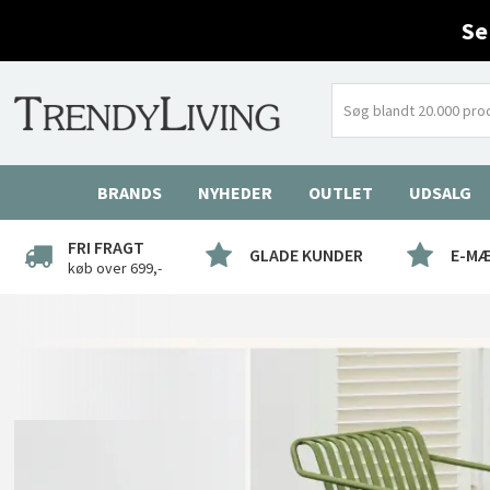
Se
BRANDS
NYHEDER
OUTLET
UDSALG
FRI FRAGT
GLADE KUNDER
E-M
køb over 699,-