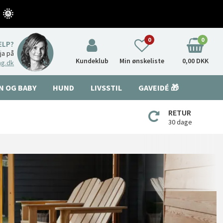
 🌞
0
0
ÆLP?
nja på
Kundeklub
Min ønskeliste
0,00 DKK
ng.dk
N OG BABY
HUND
LIVSSTIL
GAVEIDÉ 🎁
RETUR
30 dage