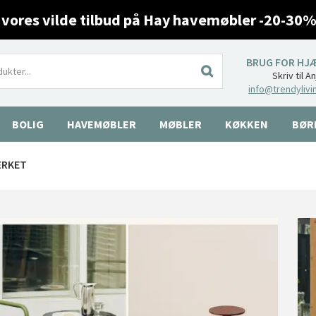
 vores vilde tilbud på Hay havemøbler -20-30%
BRUG FOR HJ
Skriv til A
info@trendylivi
BOLIG
HAVEMØBLER
MØBLER
KØKKEN
BØR
ÆRKET