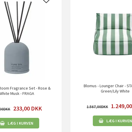
Blomus - Lounger Chair - ST
Room Fragrance Set - Rose &
Green/Lily White
White Musk - FRAGA
1.249,0
1.567,00
233,00
DKK
00
LÆG I KURVEN
LÆG I KURVEN