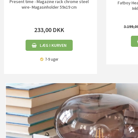
Present time - Magazine rack chrome steel
Fatboy Hea
wire- Magasinholder 59x19 cm
Ink
3.199,0
233,00
DKK
LÆG I KURVEN
7-9 uger