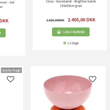
Cinas - Havebænk - Brighton bænk
nser - Gul
150x59cm grøn
ur
2.405,00
DKK
DKK
2.835,00
LÆG I KURVEN
N
1-2 dage
Gratis fragt