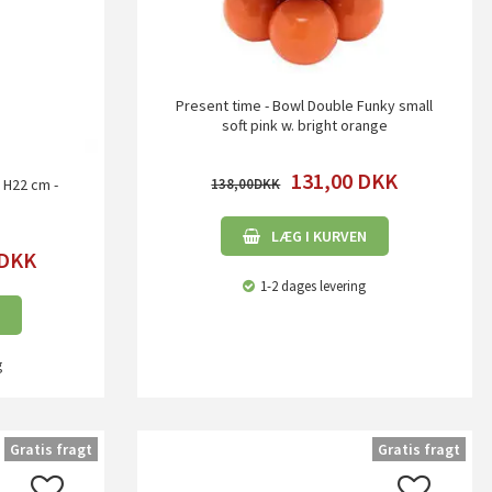
Present time - Bowl Double Funky small
soft pink w. bright orange
131,00
DKK
138,00
 H22 cm -
LÆG I KURVEN
DKK
1-2 dages levering
g
Gratis fragt
Gratis fragt