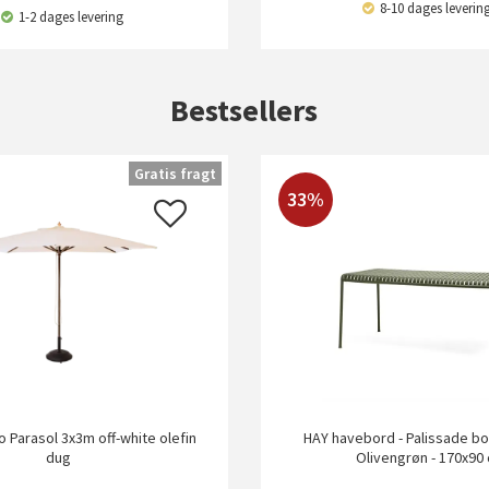
8-10 dages leverin
1-2 dages levering
Bestsellers
Gratis fragt
33%
io Parasol 3x3m off-white olefin
HAY havebord - Palissade bor
dug
Olivengrøn - 170x90