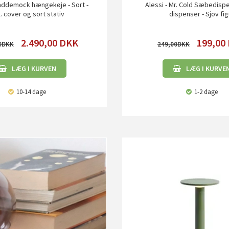
ddemock hængekøje - Sort -
Alessi - Mr. Cold Sæbedispe
l. cover og sort stativ
dispenser - Sjov fig
2.490,00
DKK
199,00
0
249,00
LÆG I KURVEN
LÆG I KURVE
10-14 dage
1-2 dage