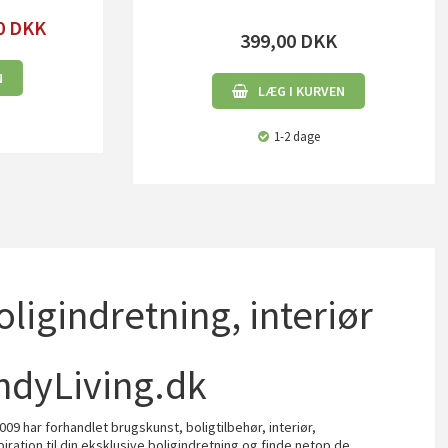
0
DKK
399,00
DKK
N
LÆG I KURVEN
1-2 dage
boligindretning, interiør
ndyLiving.dk
009 har forhandlet brugskunst, boligtilbehør, interiør,
piration til din eksklusive boligindretning og finde netop de