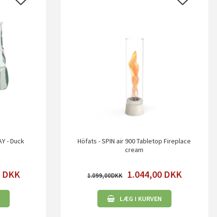
AY - Duck
Höfats - SPIN air 900 Tabletop Fireplace
cream
0
DKK
1.044,00
DKK
1.099,00
LÆG I KURVEN