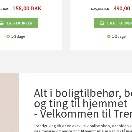
158,00
DKK
490,00
0
625,00
LÆG I KURVEN
LÆG I KURVE
1-2 dage
1-2 dage
Alt i boligtilbehør, 
og ting til hjemmet
- Velkommen til Tre
TrendyLiving.dk er en eksklusiv online shop, der siden 2
designvarer og andre ting til hjemmet. Her kan du få ins