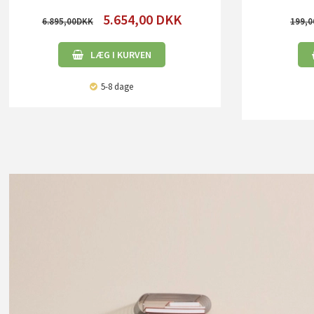
5.654,00
DKK
6.895,00
199,0
LÆG I KURVEN
5-8 dage