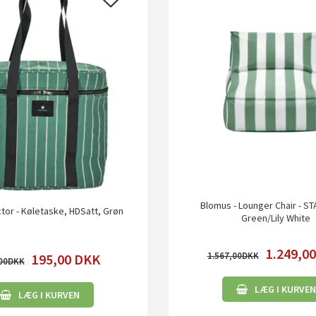
Blomus - Lounger Chair - ST
tor - Køletaske, HDSatt, Grøn
Green/Lily White
1.249,0
1.567,00
195,00
DKK
00
LÆG I KURVEN
LÆG I KURVEN