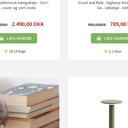
ddemock hængekøje - Sort -
Scoot and Ride - Highway Kic
l. cover og sort stativ
Go - Løbehjul - As
2.490,00
DKK
789,00
0
989,00
LÆG I KURVEN
LÆG I KURVE
10-14 dage
1-2 days