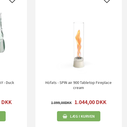
AY - Duck
Höfats - SPIN air 900 Tabletop Fireplace
cream
0
DKK
1.044,00
DKK
1.099,00
LÆG I KURVEN