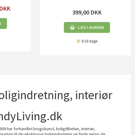
DKK
399,00
DKK
N
LÆG I KURVEN
8-10 dage
boligindretning, interiør
ndyLiving.dk
009 har forhandlet brugskunst, boligtilbehør, interiør,
piration til din eksklusive boligindretning og finde netop de