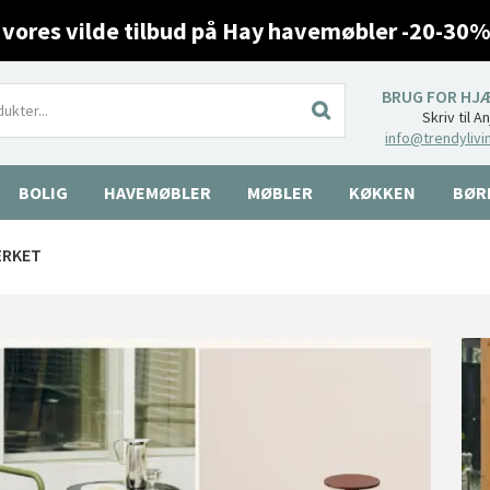
 vores vilde tilbud på Hay havemøbler -20-30%
BRUG FOR HJ
Skriv til A
info@trendylivi
BOLIG
HAVEMØBLER
MØBLER
KØKKEN
BØR
ÆRKET