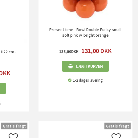
Present time - Bowl Double Funky small
soft pink w. bright orange
131,00
DKK
138,00
 H22 cm -
LÆG I KURVEN
DKK
1-2 dages levering
g
Gratis fragt
Gratis fragt