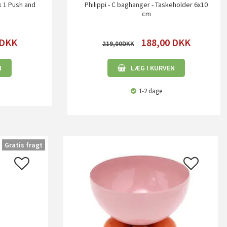
k 1 Push and
Philippi - C baghanger - Taskeholder 6x10
h
cm
DKK
188,00
DKK
219,00
N
LÆG I KURVEN
1-2 dage
Gratis fragt