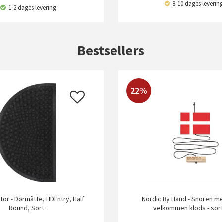
8-10 dages leverin
1-2 dages levering
Bestsellers
22%
or - Dørmåtte, HDEntry, Half
Nordic By Hand - Snoren me
Round, Sort
velkommen klods - sor