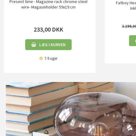
Present time - Magazine rack chrome steel
Fatboy Hea
wire- Magasinholder 59x19 cm
Ink
3.199,0
233,00
DKK
LÆG I KURVEN
7-9 uger