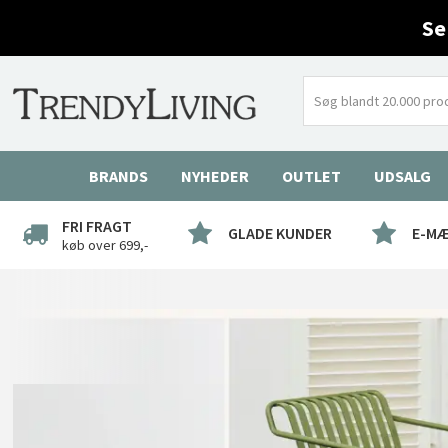
Se
BRANDS
NYHEDER
OUTLET
UDSALG
FRI FRAGT
GLADE KUNDER
E-M
køb over 699,-