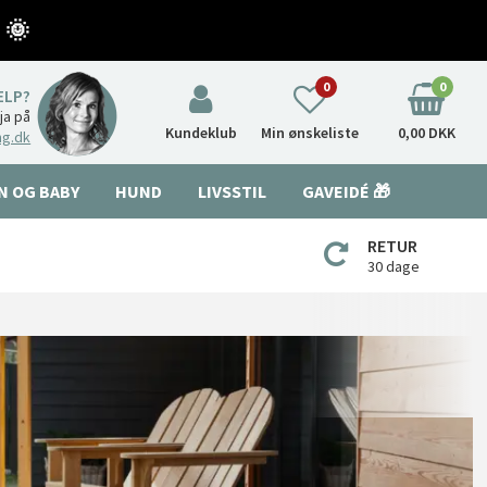
 🌞
0
0
ÆLP?
nja på
Kundeklub
Min ønskeliste
0,00 DKK
ng.dk
N OG BABY
HUND
LIVSSTIL
GAVEIDÉ 🎁
RETUR
30 dage