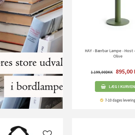
HAY - Bærbar Lampe - Host -
Olive
895,00
1.199,00
LÆG I KURVEN
7-10 dages leverin