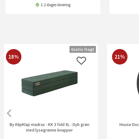
1-2 dages levering
Gratis fragt
18%
21%
By KlipKlap madras - KK 3 fold XL - Dyb grøn
House Doct
med lysegrønne knapper