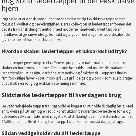
Rug Solid lædertæpper til det eksklusive
hjem
Rug Solid
er et dansk brand, der har specialiseret sig i eksklusive tæpper med
fokus på kvalitet og bæredygtighed. Deres kollektion af lædertæpper forener det
bedste fra dansk designtradition med moderne håndværk. Hvert tæppe er
håndlavet af genanvendeligt bomuld og prydet med elegante læderdetaljer, der
giver tæppet sit karakteristiske udtryk.
Hvordan skaber lædertæpper et luksuriøst udtryk?
Lædertæpper giver boligen et raffineret præg, hvor naturmaterialernes samspil
skaber en harmonisk balance. Den bløde bomuldsbund møder de markante
læderdetaljer i et design, der både er æstetisk og funktionelt. Tæpperne findes i
fem forskellige farver - sort, mørk grå, lys grå, beige og wood - som alle bidrager
til at skabe en rolig og eksklusiv stemning i rummet.
Slidstærke lædertæpper til hverdagens brug
De velforarbejdede tæpper fra Rug Solid er bygget til at holde til daglig brug. Med
en tykkelse på 10 mm og en solid konstruktion bevarer tæpperne deres form og
udseende selv i områder med meget aktivitet. Særligt de mindre størrelser som
Str.
60x90 cm
er ideelle til steder, hvor tæppet skal kunne modstå daglig slitage.
Sådan vedligeholder du dit lædertæppe