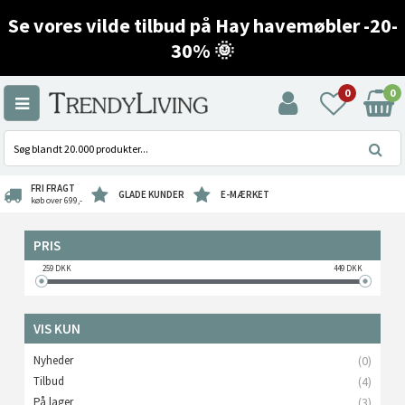
Se vores vilde tilbud på Hay havemøbler -20-
30% 🌞
0
0
FRI FRAGT
GLADE KUNDER
E-MÆRKET
køb over 699,-
PRIS
259
DKK
449
DKK
VIS KUN
Nyheder
(0)
Tilbud
(4)
På lager
(3)