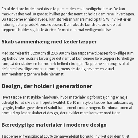
En af de store fordele ved disse tæpper er den enkle vedligeholdelse. De kan
maskinvaskes ved 30 grader, hvilket gør det nemt at holde dem rene i hverdagen.
Da tæpperne er håndlavede, kan størrelsen variere med op til 5 %, hvilket er en
naturlig del af produktionsprocessen. Den robuste konstruktion sikrer, at
tæpperne holder sig flotte år efter år med minimal vedligeholdelse.
Skab sammenhæng med lædertæpper
Med størrelser fra 60x90 cm til 200x300 cm kan tæpperne tilpasses forskellige rum
og behov. De neutrale farver gør det nemt at kombinere flere tæpper i forskellige
rum, så der skabes en harmonisk helhed i boligen. Tæpperne kan bruges til at
definere forskellige zoner i rummet, mens de stadig bevarer en visuel
sammenhæng gennem hele hjemmet.
Design, der holder i generationer
Hvert tæppe er et stykke håndværk, hvor materialer og forarbejdning er nøje
udvalgt for at sikre den højeste kvalitet. De 10 mm tykke tæpper har substans og
tyngde, hvilket giver dem et solidt fundament i indretningen. Kombinationen af
bomuld og læder skaber et design, der udvikler mere karakter med tiden.
Bæredygtige materialer i moderne design
Tæpperne er fremstillet af 100% genanvendeligt bomuld, hvilket gør dem til et