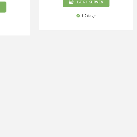
LÆG I KURVEN
N
1-2 dage