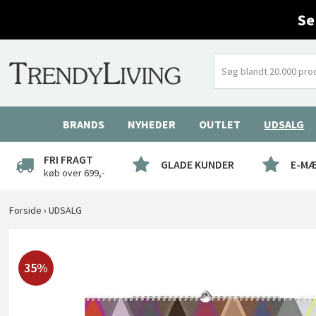
Se
BRANDS
NYHEDER
OUTLET
UDSALG
FRI FRAGT
GLADE KUNDER
E-M
køb over 699,-
Forside
›
UDSALG
35%