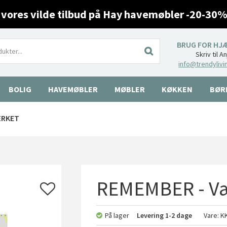
 vores vilde tilbud på Hay havemøbler -20-30%
BRUG FOR HJ
Skriv til A
info@trendylivi
BOLIG
HAVEMØBLER
MØBLER
KØKKEN
BØR
ÆRKET
REMEMBER - Væ
På lager
Levering
1-2 dage
Vare:
K