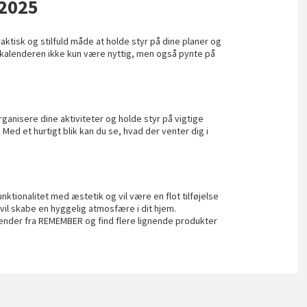
 2025
tisk og stilfuld måde at holde styr på dine planer og
vil kalenderen ikke kun være nyttig, men også pynte på
ganisere dine aktiviteter og holde styr på vigtige
 Med et hurtigt blik kan du se, hvad der venter dig i
tionalitet med æstetik og vil være en flot tilføjelse
vil skabe en hyggelig atmosfære i dit hjem.
ender fra REMEMBER og find flere lignende produkter