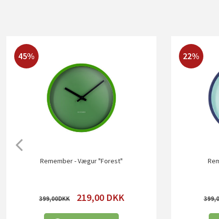
45%
22%
Remember - Vægur "Forest"
Rem
219,00
DKK
399,00
399,