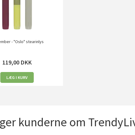
ber - "Oslo" stearinlys
119,00
DKK
LÆG I KURV
iger kunderne om TrendyLiv