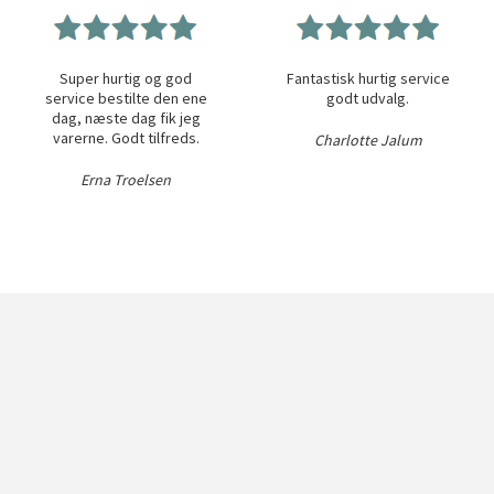
Super hurtig og god
Fantastisk hurtig service
service bestilte den ene
godt udvalg.
dag, næste dag fik jeg
varerne. Godt tilfreds.
Charlotte Jalum
Erna Troelsen
on osv.
Service
Kundeser
Gavekort
Ofte stillede s