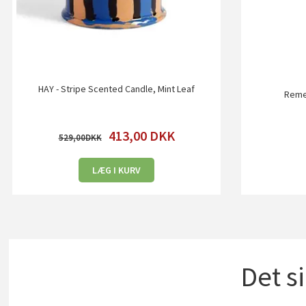
HAY - Stripe Scented Candle, Mint Leaf
Remem
413,00
DKK
529,00
LÆG I KURV
Det s