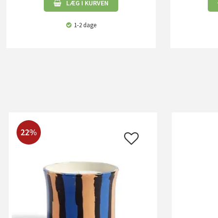
LÆG I KURVEN
1-2 dage
22%