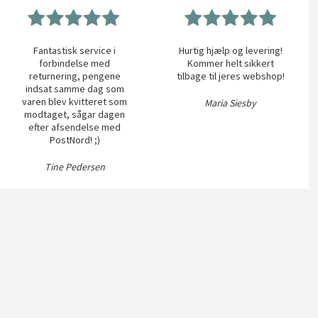
Fantastisk service i
Hurtig hjælp og levering!
forbindelse med
Kommer helt sikkert
returnering, pengene
tilbage til jeres webshop!
indsat samme dag som
varen blev kvitteret som
Maria Siesby
modtaget, sågar dagen
efter afsendelse med
PostNord! ;)
Tine Pedersen
vice
Kontakt
pørgsmål
Trendyliving A/S