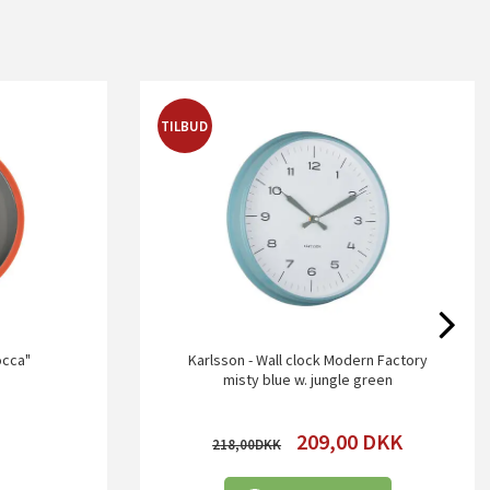
TILBUD
occa"
Karlsson - Wall clock Modern Factory
misty blue w. jungle green
209,00
DKK
218,00