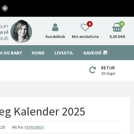
 🌞
0
0
ÆLP?
nja på
Kundeklub
Min ønskeliste
0,00 DKK
ng.dk
N OG BABY
HUND
LIVSSTIL
GAVEIDÉ 🎁
RETUR
30 dage
g Kalender 2025
K25
Alt fra:
REMEMBER