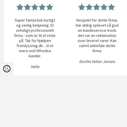
Super fantastisk hurtigt
Respekt for dette firma.
og venlig betjening. Et
Har aldrig oplevet så god
virkeligt professionelt
en kundeservice trods
firma - som er til at stole
det var en reklamation
på. Tak for hjælpen
over leveret varer. Kan
TrendyLiving.dk... Vi er
varmt anbefale dette
mere end tilfredse
firma.
kunder.
Dorthe Vetter Jensen
Helle
Menu
Retur, Reklamati
Persondatapolitik
Reklamation