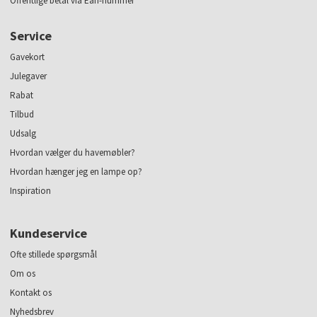
Offentlige betal via Ean-nummer
Service
Gavekort
Julegaver
Rabat
Tilbud
Udsalg
Hvordan vælger du havemøbler?
Hvordan hænger jeg en lampe op?
Inspiration
Kundeservice
Ofte stillede spørgsmål
Om os
Kontakt os
Nyhedsbrev