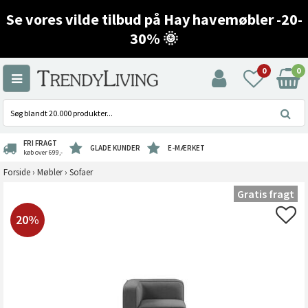
Se vores vilde tilbud på Hay havemøbler -20-
30% 🌞
0
0
FRI FRAGT
GLADE KUNDER
E-MÆRKET
køb over 699,-
Forside
›
Møbler
›
Sofaer
Gratis fragt
20%