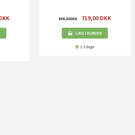
DKK
719,00
DKK
899,00
N
LÆG I KURVEN
1-3 dage