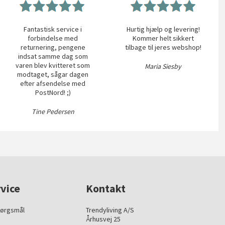
Fantastisk service i
Hurtig hjælp og levering!
forbindelse med
Kommer helt sikkert
returnering, pengene
tilbage til jeres webshop!
indsat samme dag som
varen blev kvitteret som
Maria Siesby
modtaget, sågar dagen
efter afsendelse med
PostNord! ;)
Tine Pedersen
vice
Kontakt
pørgsmål
Trendyliving A/S
Århusvej 25