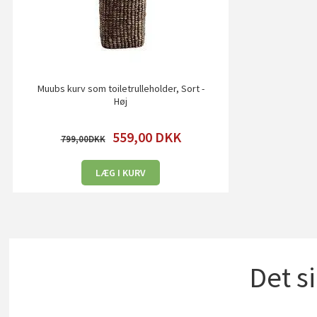
Muubs kurv som toiletrulleholder, Sort -
Høj
559,00
DKK
799,00
LÆG I KURV
Det s