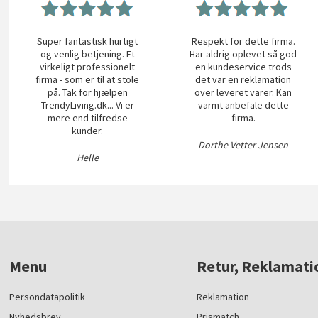
Super fantastisk hurtigt
Respekt for dette firma.
og venlig betjening. Et
Har aldrig oplevet så god
virkeligt professionelt
en kundeservice trods
firma - som er til at stole
det var en reklamation
på. Tak for hjælpen
over leveret varer. Kan
TrendyLiving.dk... Vi er
varmt anbefale dette
mere end tilfredse
firma.
kunder.
Dorthe Vetter Jensen
Helle
Menu
Retur, Reklamati
Persondatapolitik
Reklamation
Nyhedsbrev
Prismatch