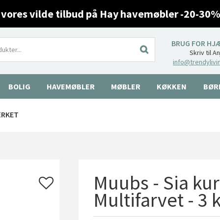
 vores vilde tilbud på Hay havemøbler -20-30%
BRUG FOR HJ
Skriv til A
info@trendylivi
BOLIG
HAVEMØBLER
MØBLER
KØKKEN
BØR
ÆRKET
Muubs - Sia kur
Multifarvet - 3 