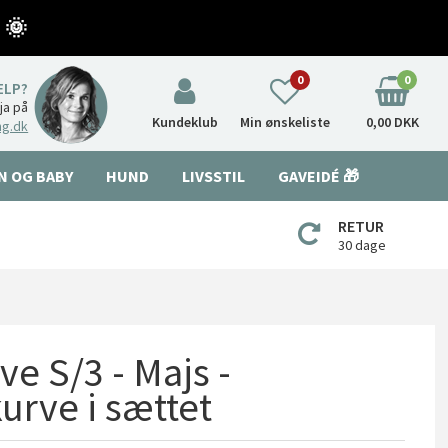
 🌞
0
0
ÆLP?
nja på
Kundeklub
Min ønskeliste
0,00 DKK
ng.dk
N OG BABY
HUND
LIVSSTIL
GAVEIDÉ 🎁
RETUR
30 dage
ve S/3 - Majs -
kurve i sættet