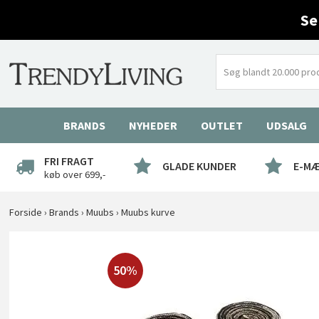
Se
BRANDS
NYHEDER
OUTLET
UDSALG
FRI FRAGT
GLADE KUNDER
E-M
køb over 699,-
Forside
›
Brands
›
Muubs
›
Muubs kurve
50%