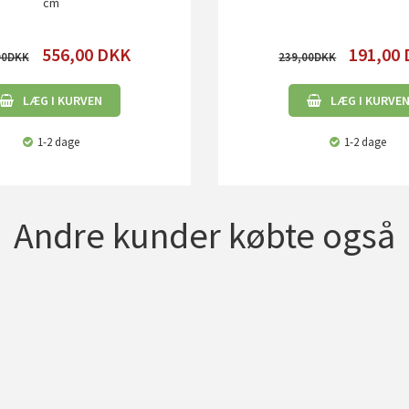
cm
556,00
DKK
191,00
00
239,00
LÆG I KURVEN
LÆG I KURVE
1-2 dage
1-2 dage
Andre kunder købte også