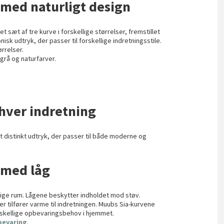
 med naturligt design
 et sæt af tre kurve i forskellige størrelser, fremstillet
isk udtryk, der passer til forskellige indretningsstile.
ørrelser.
grå og naturfarver.
nhver indretning
 distinkt udtryk, der passer til både moderne og
 med låg
ellige rum. Lågene beskytter indholdet mod støv.
der tilfører varme til indretningen. Muubs Sia-kurvene
orskellige opbevaringsbehov i hjemmet.
evaring
.