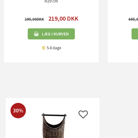
H29 cm
219,00
DKK
295,00
695,
LÆG I KURVEN
5-8 dage
30%