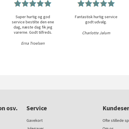
Super hurtig og god
Fantastisk hurtig service
service bestilte den ene
godt udvalg.
dag, næste dag fik jeg
varerne. Godt tilfreds.
Charlotte Jalum
Erna Troelsen
on osv.
Service
Kundeser
Gavekort
Ofte stillede s
Julegaver
Om os