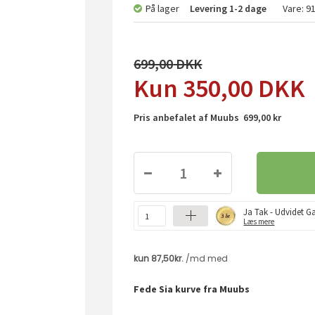
På lager
Levering
1-2 dage
Vare:
9
699,00
350,00
DKK
Pris anbefalet af Muubs 699,00 kr
Ja Tak - Udvidet Ga
Læs mere
Fede Sia kurve fra Muubs