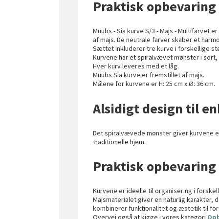
Praktisk opbevaring
Muubs - Sia kurve S/3 - Majs - Multifarvet er
af majs. De neutrale farver skaber et harmon
Sættet inkluderer tre kurve i forskellige st
Kurvene har et spiralvævet mønster i sort, 
Hver kurv leveres med et låg.
Muubs Sia kurve er fremstillet af majs.
Målene for kurvene er H: 25 cm x Ø: 36 cm.
Alsidigt design til e
Det spiralvævede mønster giver kurvene et
traditionelle hjem.
Praktisk opbevaring
Kurvene er ideelle til organisering i forsk
Majsmaterialet giver en naturlig karakter, 
kombinerer funktionalitet og æstetik til f
Overvej også at kigge i vores kategori
Opb