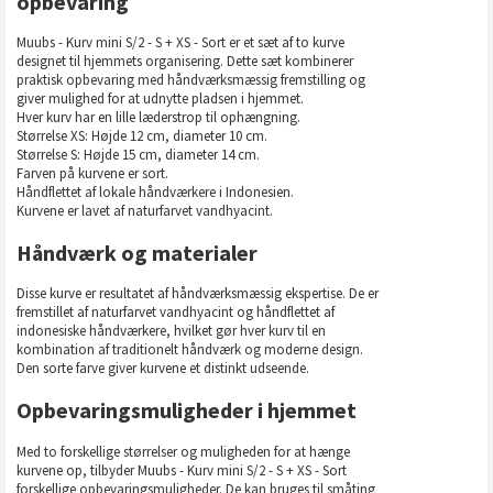
opbevaring
Muubs - Kurv mini S/2 - S + XS - Sort er et sæt af to kurve
designet til hjemmets organisering. Dette sæt kombinerer
praktisk opbevaring med håndværksmæssig fremstilling og
giver mulighed for at udnytte pladsen i hjemmet.
Hver kurv har en lille læderstrop til ophængning.
Størrelse XS: Højde 12 cm, diameter 10 cm.
Størrelse S: Højde 15 cm, diameter 14 cm.
Farven på kurvene er sort.
Håndflettet af lokale håndværkere i Indonesien.
Kurvene er lavet af naturfarvet vandhyacint.
Håndværk og materialer
Disse kurve er resultatet af håndværksmæssig ekspertise. De er
fremstillet af naturfarvet vandhyacint og håndflettet af
indonesiske håndværkere, hvilket gør hver kurv til en
kombination af traditionelt håndværk og moderne design.
Den sorte farve giver kurvene et distinkt udseende.
Opbevaringsmuligheder i hjemmet
Med to forskellige størrelser og muligheden for at hænge
kurvene op, tilbyder Muubs - Kurv mini S/2 - S + XS - Sort
forskellige opbevaringsmuligheder. De kan bruges til småting