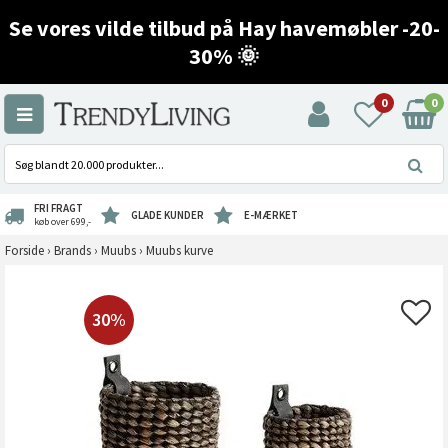
Se vores vilde tilbud på Hay havemøbler -20-
30% 🌞
0
0
FRI FRAGT
GLADE KUNDER
E-MÆRKET
køb over 699,-
Forside
›
Brands
›
Muubs
›
Muubs kurve
30%