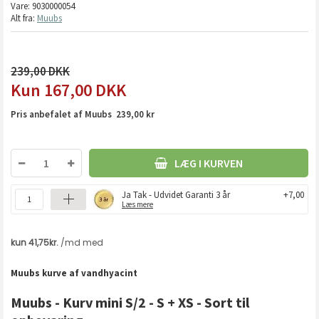
Vare:
9030000054
Alt fra:
Muubs
239,00
167,00
DKK
Pris anbefalet af Muubs 239,00 kr
LÆG I KURVEN
Ja Tak - Udvidet Garanti 3 år
+7,00
Læs mere
Muubs kurve af vandhyacint
Muubs - Kurv mini S/2 - S + XS - Sort til