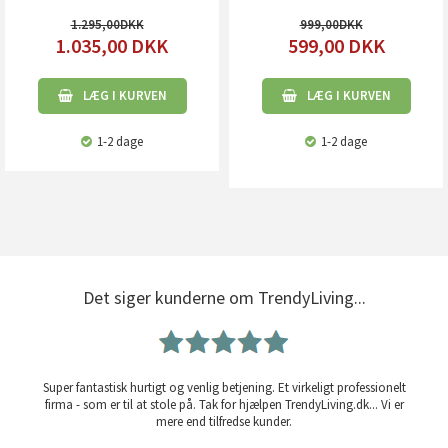
1.295,00
999,00
1.035,00
DKK
599,00
DKK
LÆG I KURVEN
LÆG I KURVEN
1-2 dage
1-2 dage
Det siger kunderne om TrendyLiving...
Super fantastisk hurtigt og venlig betjening. Et virkeligt professionelt
firma - som er til at stole på. Tak for hjælpen TrendyLiving.dk... Vi er
mere end tilfredse kunder.