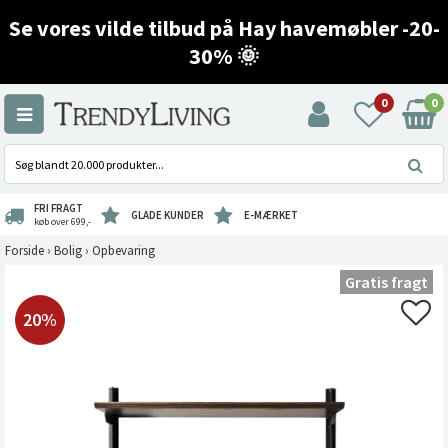
Se vores vilde tilbud på Hay havemøbler -20-
30% 🌞
0
0
FRI FRAGT
GLADE KUNDER
E-MÆRKET
køb over 699,-
Forside
›
Bolig
›
Opbevaring
Gratis fragt
20%