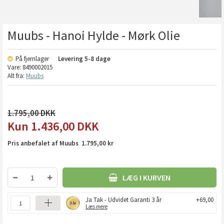
Muubs - Hanoi Hylde - Mørk Olie
På fjernlager
Levering
5-8 dage
Vare:
8490002015
Alt fra:
Muubs
1.795,00
1.436,00
DKK
Pris anbefalet af Muubs 1.795,00 kr
LÆG I KURVEN
Ja Tak - Udvidet Garanti 3 år
+69,00
Læs mere