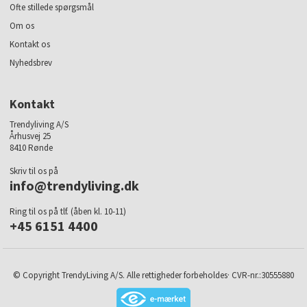
Ofte stillede spørgsmål
Om os
Kontakt os
Nyhedsbrev
Kontakt
Trendyliving A/S
Århusvej 25
8410 Rønde
Skriv til os på
info@trendyliving.dk
Ring til os på tlf. (åben kl. 10-11)
+45 6151 4400
© Copyright TrendyLiving A/S. Alle rettigheder forbeholdes· CVR-nr.:30555880