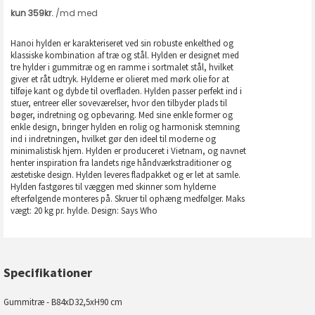
Hanoi hylden er karakteriseret ved sin robuste enkelthed og
klassiske kombination af træ og stål. Hylden er designet med
tre hylder i gummitræ og en ramme i sortmalet stål, hvilket
giver et råt udtryk. Hylderne er olieret med mørk olie for at
tilføje kant og dybde til overfladen. Hylden passer perfekt ind i
stuer, entreer eller soveværelser, hvor den tilbyder plads til
bøger, indretning og opbevaring. Med sine enkle former og
enkle design, bringer hylden en rolig og harmonisk stemning
ind i indretningen, hvilket gør den ideel til moderne og
minimalistisk hjem. Hylden er produceret i Vietnam, og navnet
henter inspiration fra landets rige håndværkstraditioner og
æstetiske design. Hylden leveres fladpakket og er let at samle.
Hylden fastgøres til væggen med skinner som hylderne
efterfølgende monteres på. Skruer til ophæng medfølger. Maks
vægt: 20 kg pr. hylde. Design: Says Who
Specifikationer
Gummitræ - B84xD32,5xH90 cm