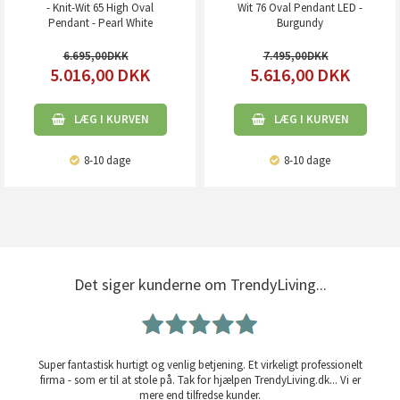
- Knit-Wit 65 High Oval
Wit 76 Oval Pendant LED -
Pendant - Pearl White
Burgundy
6.695,00
7.495,00
5.016,00
DKK
5.616,00
DKK
LÆG I KURVEN
LÆG I KURVEN
8-10 dage
8-10 dage
Det siger kunderne om TrendyLiving...
Super fantastisk hurtigt og venlig betjening. Et virkeligt professionelt
firma - som er til at stole på. Tak for hjælpen TrendyLiving.dk... Vi er
mere end tilfredse kunder.