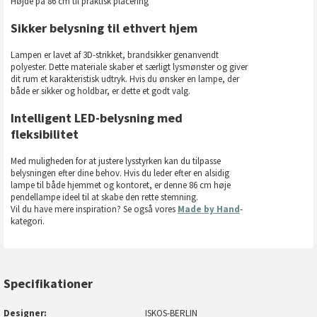
Højde på 86 cm til praktisk placering
Sikker belysning til ethvert hjem
Lampen er lavet af 3D-strikket, brandsikker genanvendt
polyester. Dette materiale skaber et særligt lysmønster og giver
dit rum et karakteristisk udtryk. Hvis du ønsker en lampe, der
både er sikker og holdbar, er dette et godt valg.
Intelligent LED-belysning med
fleksibilitet
Med muligheden for at justere lysstyrken kan du tilpasse
belysningen efter dine behov. Hvis du leder efter en alsidig
lampe til både hjemmet og kontoret, er denne 86 cm høje
pendellampe ideel til at skabe den rette stemning.
Vil du have mere inspiration? Se også vores
Made by Hand
-
kategori.
Specifikationer
Designer
ISKOS-BERLIN