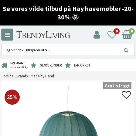
Se vores vilde tilbud på Hay havemøbler -20-
30% 🌞
0
0
FRI FRAGT
GLADE KUNDER
E-MÆRKET
køb over 699,-
Forside
›
Brands
›
Made by Hand
Gratis fragt
25%