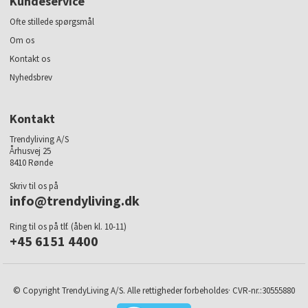
Kundeservice
Ofte stillede spørgsmål
Om os
Kontakt os
Nyhedsbrev
Kontakt
Trendyliving A/S
Århusvej 25
8410 Rønde
Skriv til os på
info@trendyliving.dk
Ring til os på tlf. (åben kl. 10-11)
+45 6151 4400
© Copyright TrendyLiving A/S. Alle rettigheder forbeholdes· CVR-nr.:30555880