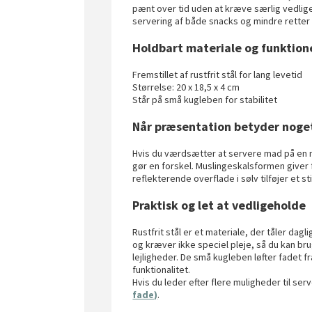
pænt over tid uden at kræve særlig vedligeh
servering af både snacks og mindre rett
Holdbart materiale og funktione
Fremstillet af rustfrit stål for lang levetid
Størrelse: 20 x 18,5 x 4 cm
Står på små kugleben for stabilitet
Når præsentation betyder noge
Hvis du værdsætter at servere mad på en må
gør en forskel. Muslingeskalsformen giver 
reflekterende overflade i sølv tilføjer et sti
Praktisk og let at vedligeholde
Rustfrit stål er et materiale, der tåler dag
og kræver ikke speciel pleje, så du kan bru
lejligheder. De små kugleben løfter fadet f
funktionalitet.
Hvis du leder efter flere muligheder til se
fade)
.