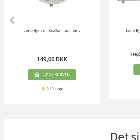
Lene Bjerre - Scallia - fad - sølv
Lene Bj
299,
149,00
DKK
LÆG I KURVEN
8-10 dage
Det s