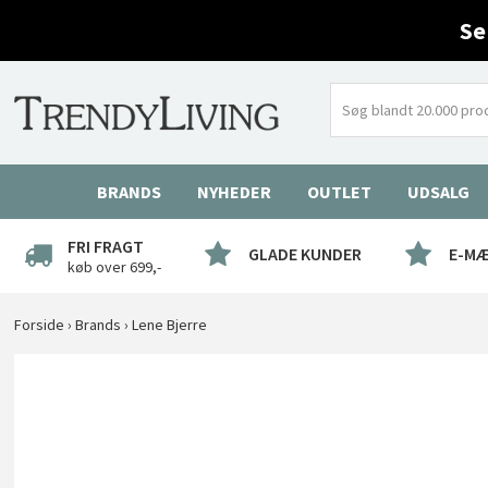
Se
BRANDS
NYHEDER
OUTLET
UDSALG
FRI FRAGT
GLADE KUNDER
E-M
køb over 699,-
Forside
›
Brands
›
Lene Bjerre