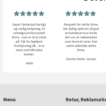
Super fantastisk hurtigt
Respekt for dette firma.
og venlig betjening. Et
Har aldrig oplevet så god
virkeligt professionelt
en kundeservice trods
firma - som er til at stole
det var en reklamation
på. Tak for hjælpen
over leveret varer. Kan
TrendyLiving.dk... Vi er
varmt anbefale dette
mere end tilfredse
firma.
kunder.
Dorthe Vetter Jensen
Helle
Menu
Retur, Reklamati