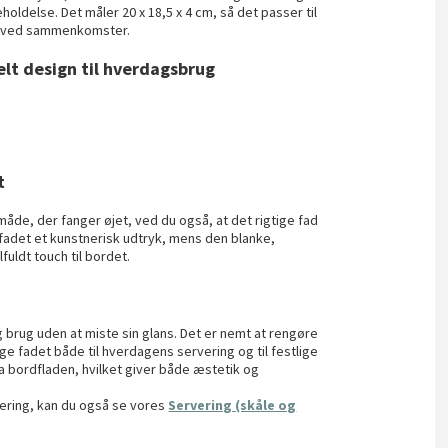
oldelse. Det måler 20 x 18,5 x 4 cm, så det passer til
er ved sammenkomster.
lt design til hverdagsbrug
t
de, der fanger øjet, ved du også, at det rigtige fad
fadet et kunstnerisk udtryk, mens den blanke,
lfuldt touch til bordet.
lig brug uden at miste sin glans. Det er nemt at rengøre
ge fadet både til hverdagens servering og til festlige
ra bordfladen, hvilket giver både æstetik og
rvering, kan du også se vores
Servering (skåle og