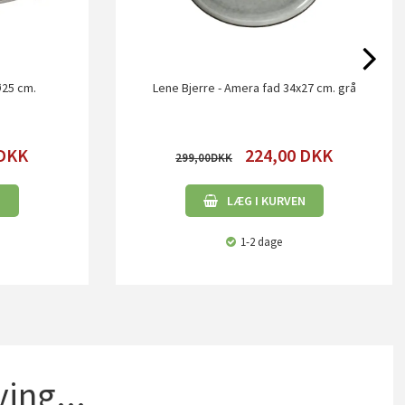
Ø25 cm.
Lene Bjerre - Amera fad 34x27 cm. grå
DKK
224,00
DKK
299,00
N
LÆG I KURVEN
1-2 dage
ing...