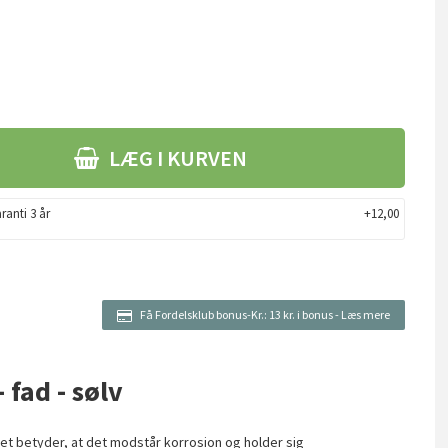
LÆG I KURVEN
ranti 3 år
+12,00
Få Fordelsklub bonus-Kr.:
13 kr. i bonus
-
Læs mere
- fad - sølv
vilket betyder, at det modstår korrosion og holder sig