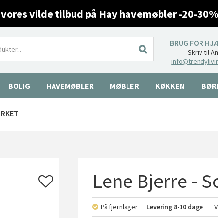
 vores vilde tilbud på Hay havemøbler -20-30%
BRUG FOR HJ
Skriv til A
info@trendylivi
BOLIG
HAVEMØBLER
MØBLER
KØKKEN
BØR
ÆRKET
Lene Bjerre - Sca
På fjernlager
Levering
8-10 dage
V