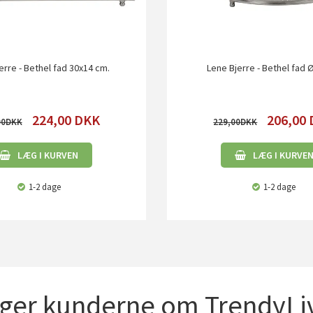
erre - Bethel fad 30x14 cm.
Lene Bjerre - Bethel fad 
224,00
DKK
206,00
00
229,00
LÆG I KURVEN
LÆG I KURVE
1-2 dage
1-2 dage
iger kunderne om TrendyLiv