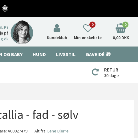
 🌞
0
0
ÆLP?
nja på
Kundeklub
Min ønskeliste
0,00 DKK
ng.dk
N OG BABY
HUND
LIVSSTIL
GAVEIDÉ 🎁
RETUR
30 dage
llia - fad - sølv
are:
A00027479
Alt fra:
Lene Bjerre