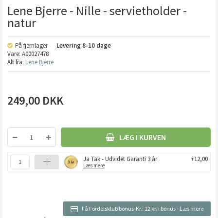
Lene Bjerre - Nille - servietholder -
natur
På fjernlager
Levering
8-10 dage
Vare:
A00027478
Alt fra:
Lene Bjerre
249,00
DKK
LÆG I KURVEN
Ja Tak - Udvidet Garanti 3 år
+12,00
Læs mere
Få Fordelsklub bonus-Kr.:
12 kr. i bonus
-
Læs mere