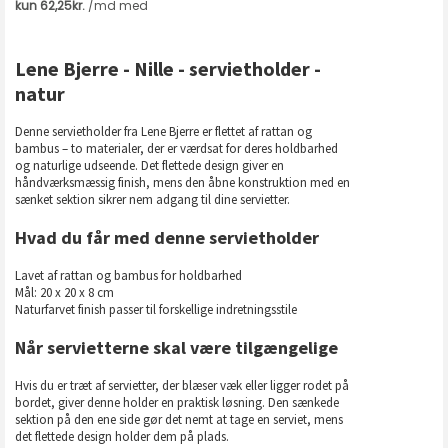
Lene Bjerre - Nille - servietholder -
natur
Denne servietholder fra Lene Bjerre er flettet af rattan og
bambus – to materialer, der er værdsat for deres holdbarhed
og naturlige udseende. Det flettede design giver en
håndværksmæssig finish, mens den åbne konstruktion med en
sænket sektion sikrer nem adgang til dine servietter.
Hvad du får med denne servietholder
Lavet af rattan og bambus for holdbarhed
Mål: 20 x 20 x 8 cm
Naturfarvet finish passer til forskellige indretningsstile
Når servietterne skal være tilgængelige
Hvis du er træt af servietter, der blæser væk eller ligger rodet på
bordet, giver denne holder en praktisk løsning. Den sænkede
sektion på den ene side gør det nemt at tage en serviet, mens
det flettede design holder dem på plads.