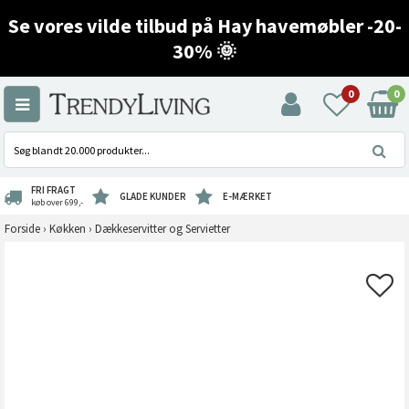
Se vores vilde tilbud på Hay havemøbler -20-
30% 🌞
0
0
FRI FRAGT
GLADE KUNDER
E-MÆRKET
køb over 699,-
Forside
›
Køkken
›
Dækkeservitter og Servietter