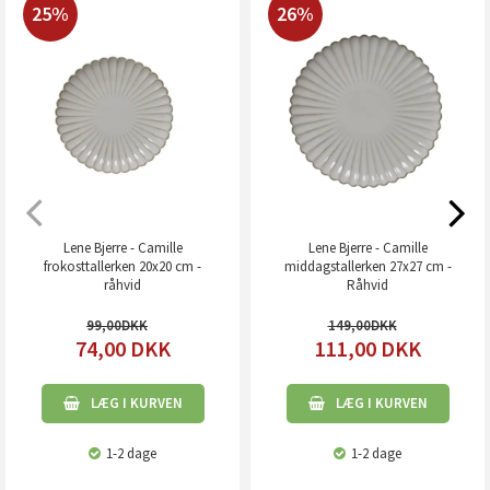
25%
26%
Lene Bjerre - Camille
Lene Bjerre - Camille
frokosttallerken 20x20 cm -
middagstallerken 27x27 cm -
råhvid
Råhvid
99,00
149,00
74,00
DKK
111,00
DKK
LÆG I KURVEN
LÆG I KURVEN
1-2 dage
1-2 dage