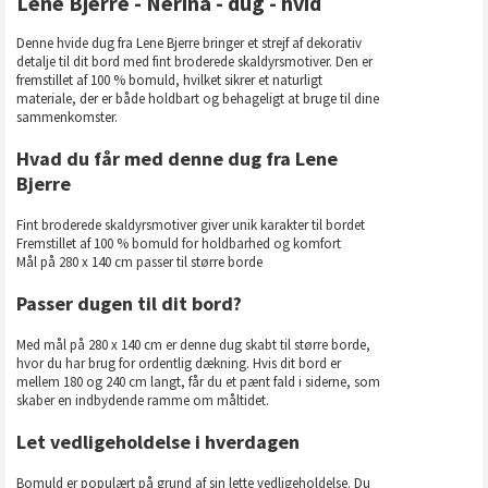
Lene Bjerre - Nerina - dug - hvid
Denne hvide dug fra Lene Bjerre bringer et strejf af dekorativ
detalje til dit bord med fint broderede skaldyrsmotiver. Den er
fremstillet af 100 % bomuld, hvilket sikrer et naturligt
materiale, der er både holdbart og behageligt at bruge til dine
sammenkomster.
Hvad du får med denne dug fra Lene
Bjerre
Fint broderede skaldyrsmotiver giver unik karakter til bordet
Fremstillet af 100 % bomuld for holdbarhed og komfort
Mål på 280 x 140 cm passer til større borde
Passer dugen til dit bord?
Med mål på 280 x 140 cm er denne dug skabt til større borde,
hvor du har brug for ordentlig dækning. Hvis dit bord er
mellem 180 og 240 cm langt, får du et pænt fald i siderne, som
skaber en indbydende ramme om måltidet.
Let vedligeholdelse i hverdagen
Bomuld er populært på grund af sin lette vedligeholdelse. Du