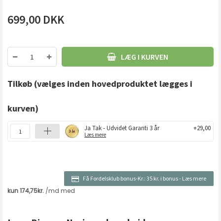
699,00
DKK
LÆG I KURVEN
Tilkøb
(vælges inden hovedproduktet lægges i
kurven)
Ja Tak - Udvidet Garanti 3 år
+29,00
Læs mere
Få Fordelsklub bonus-Kr.:
35 kr. i bonus
-
Læs mere