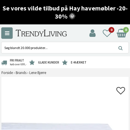
Se vores vilde tilbud på Hay havemøbler -20-
30% 🌞
0
0
FRI FRAGT
GLADE KUNDER
E-MÆRKET
køb over 699,-
Forside
›
Brands
›
Lene Bjerre