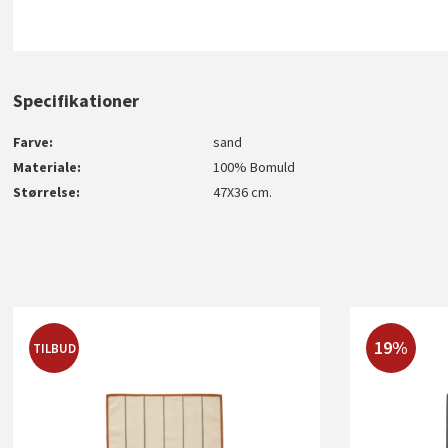
Specifikationer
Farve
sand
Materiale
100% Bomuld
Størrelse
47X36 cm.
19%
TILBUD