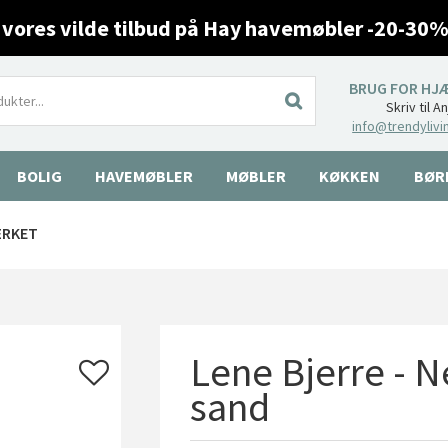
 vores vilde tilbud på Hay havemøbler -20-30%
BRUG FOR HJ
Skriv til A
info@trendylivi
BOLIG
HAVEMØBLER
MØBLER
KØKKEN
BØR
ÆRKET
Lene Bjerre - N
sand