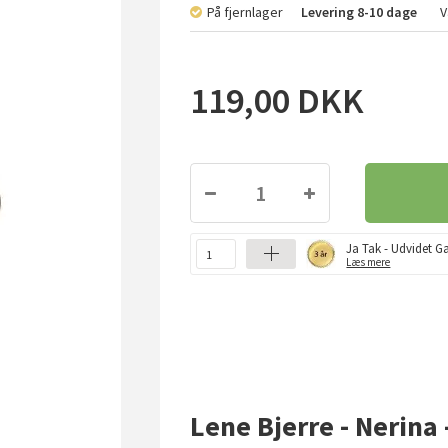
På fjernlager
Levering
8-10 dage
V
119,00
DKK
Ja Tak - Udvidet Ga
Læs mere
Lene Bjerre - Nerina