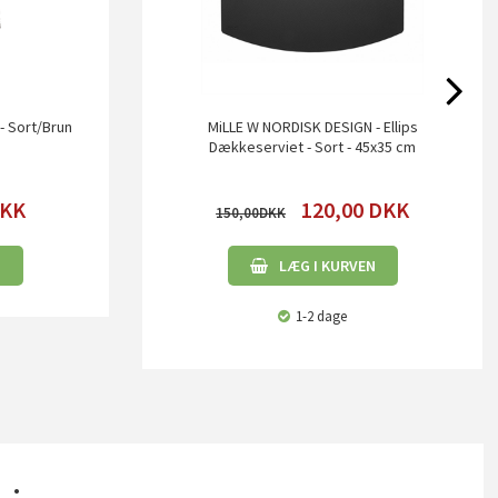
 Sort/Brun
MiLLE W NORDISK DESIGN - Ellips
Dækkeserviet - Sort - 45x35 cm
KK
120,00
DKK
150,00
N
LÆG I KURVEN
1-2 dage