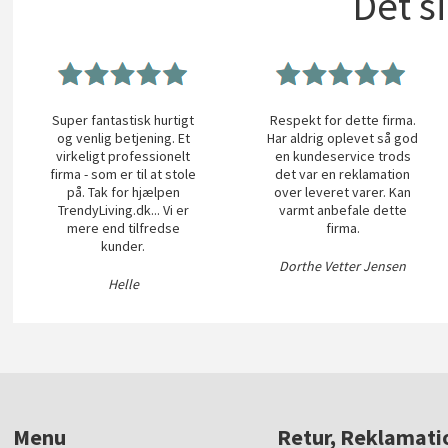
Det s
Super fantastisk hurtigt
Respekt for dette firma.
og venlig betjening. Et
Har aldrig oplevet så god
virkeligt professionelt
en kundeservice trods
firma - som er til at stole
det var en reklamation
på. Tak for hjælpen
over leveret varer. Kan
TrendyLiving.dk... Vi er
varmt anbefale dette
mere end tilfredse
firma.
kunder.
Dorthe Vetter Jensen
Helle
Menu
Retur, Reklamati