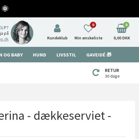
 🌞
0
0
ÆLP?
nja på
Kundeklub
Min ønskeliste
0,00 DKK
ng.dk
N OG BABY
HUND
LIVSSTIL
GAVEIDÉ 🎁
RETUR
30 dage
erina - dækkeserviet -