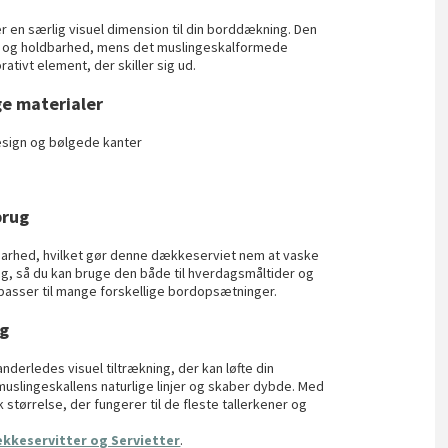
 en særlig visuel dimension til din borddækning. Den
itet og holdbarhed, mens det muslingeskalformede
ativt element, der skiller sig ud.
ge materialer
esign og bølgede kanter
brug
barhed, hvilket gør denne dækkeserviet nem at vaske
rug, så du kan bruge den både til hverdagsmåltider og
 passer til mange forskellige bordopsætninger.
ng
derledes visuel tiltrækning, der kan løfte din
uslingeskallens naturlige linjer og skaber dybde. Med
 størrelse, der fungerer til de fleste tallerkener og
kkeservitter og Servietter
.