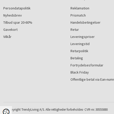
Persondatapolitik
Reklamation
Nyhedsbrev
Prismatch
Tilbud spar 20-60%
Handelsbetingelser
Gavekort
Retur
Vilkår
Leveringspriser
Leveringstid
Returpolitik
Betaling
Fortrydelsesformular
Black Friday
Offentlige betal via Ean-nu
© Copyright TrendyLiving A/S. Alle rettigheder forbeholdes· CVR-nr.:30555880