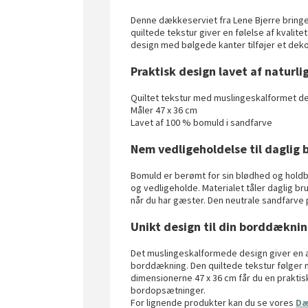
Denne dækkeserviet fra Lene Bjerre bringer
quiltede tekstur giver en følelse af kval
design med bølgede kanter tilføjer et dekor
Praktisk design lavet af naturli
Quiltet tekstur med muslingeskalformet d
Måler 47 x 36 cm
Lavet af 100 % bomuld i sandfarve
Nem vedligeholdelse til daglig 
Bomuld er berømt for sin blødhed og hold
og vedligeholde. Materialet tåler daglig b
når du har gæster. Den neutrale sandfarve
Unikt design til din borddækni
Det muslingeskalformede design giver en an
borddækning. Den quiltede tekstur følger m
dimensionerne 47 x 36 cm får du en praktisk
bordopsætninger.
For lignende produkter kan du se vores
Dæ