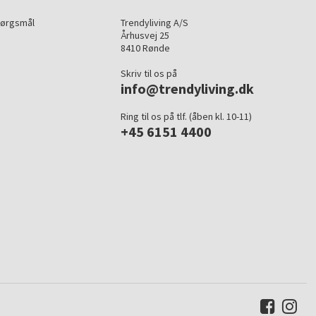
pørgsmål
Trendyliving A/S
Århusvej 25
8410 Rønde
Skriv til os på
info@trendyliving.dk
Ring til os på tlf. (åben kl. 10-11)
+45 6151 4400