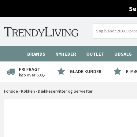
Se
BRANDS
NYHEDER
OUTLET
UDSALG
FRI FRAGT
GLADE KUNDER
E-M
køb over 699,-
Forside
›
Køkken
›
Dækkeservitter og Servietter