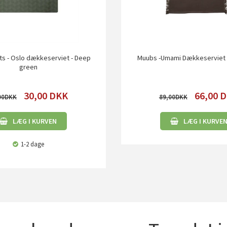
s - Oslo dækkeserviet - Deep
Muubs -Umami Dækkeserviet -
green
30,00
DKK
66,00
D
00
89,00
LÆG I KURVEN
LÆG I KURVE
1-2 dage