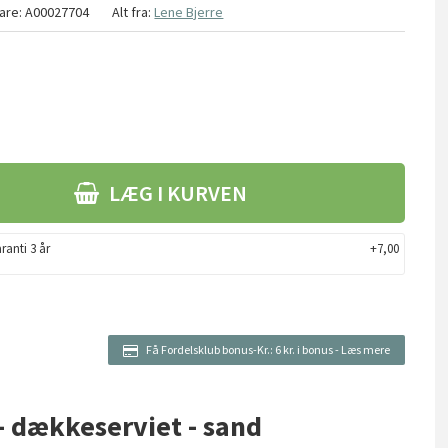
are:
A00027704
Alt fra:
Lene Bjerre
LÆG I KURVEN
ranti 3 år
+7,00
Få Fordelsklub bonus-Kr.:
6 kr. i bonus
-
Læs mere
 - dækkeserviet - sand