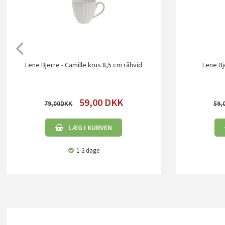
Lene Bjerre - Camille krus 8,5 cm råhvid
Lene Bj
59,00
DKK
79,00
59,
LÆG I KURVEN
1-2 dage