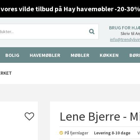
 vores vilde tilbud på Hay havemøbler -20-30%
BRUG FOR HJ
Skriv til A
info@trendylivi
BOLIG
HAVEMØBLER
MØBLER
KØKKEN
BØR
ÆRKET
Lene Bjerre - Mi
På fjernlager
Levering
8-10 dage
V