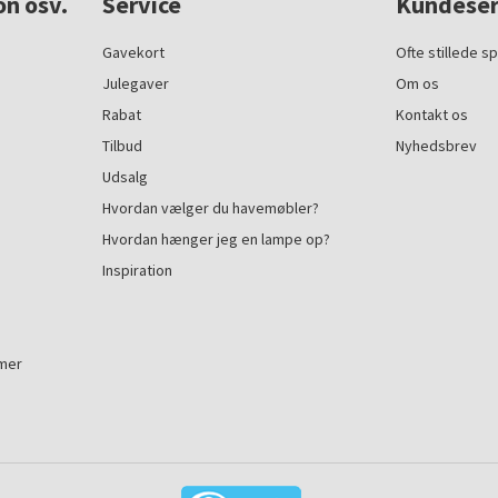
on osv.
Service
Kundeser
Gavekort
Ofte stillede s
Julegaver
Om os
Rabat
Kontakt os
Tilbud
Nyhedsbrev
Udsalg
Hvordan vælger du havemøbler?
Hvordan hænger jeg en lampe op?
Inspiration
mmer