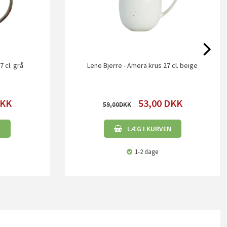
 cl. grå
Lene Bjerre - Amera krus 27 cl. beige
KK
53,00
DKK
59,00
N
LÆG I KURVEN
1-2 dage