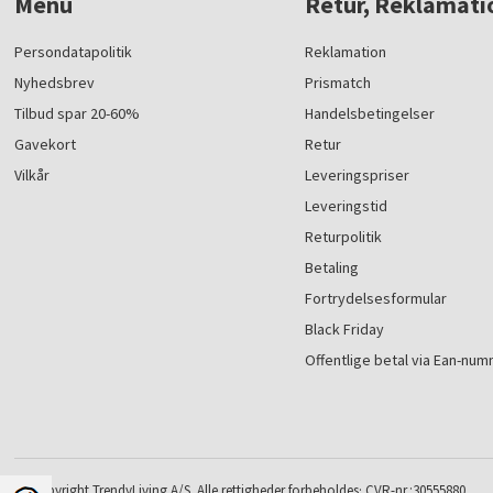
Menu
Retur, Reklamati
Persondatapolitik
Reklamation
Nyhedsbrev
Prismatch
Tilbud spar 20-60%
Handelsbetingelser
Gavekort
Retur
Vilkår
Leveringspriser
Leveringstid
Returpolitik
Betaling
Fortrydelsesformular
Black Friday
Offentlige betal via Ean-nu
© Copyright TrendyLiving A/S. Alle rettigheder forbeholdes· CVR-nr.:30555880