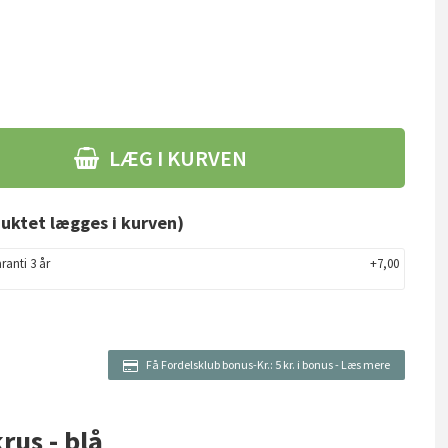
LÆG I KURVEN
uktet lægges i kurven)
ranti 3 år
+7,00
Få Fordelsklub bonus-Kr.:
5 kr. i bonus
-
Læs mere
krus - blå