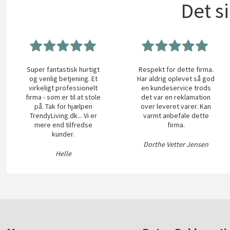
Det s
Super fantastisk hurtigt
Respekt for dette firma.
og venlig betjening. Et
Har aldrig oplevet så god
virkeligt professionelt
en kundeservice trods
firma - som er til at stole
det var en reklamation
på. Tak for hjælpen
over leveret varer. Kan
TrendyLiving.dk... Vi er
varmt anbefale dette
mere end tilfredse
firma.
kunder.
Dorthe Vetter Jensen
Helle