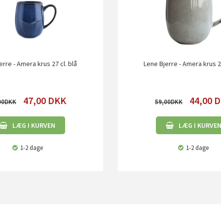
erre - Amera krus 27 cl. blå
Lene Bjerre - Amera krus 27
47,00
DKK
44,00
D
00
59,00
LÆG I KURVEN
LÆG I KURVE
1-2 dage
1-2 dage