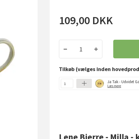
109,00
DKK
Tilkøb
(vælges inden hovedprod
Ja Tak - Udvidet Ga
Læs mere
Lene Bjerre - Milla - 