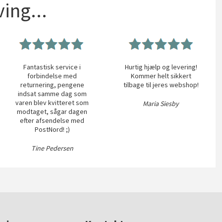
ing...
Fantastisk service i
Hurtig hjælp og levering!
forbindelse med
Kommer helt sikkert
returnering, pengene
tilbage til jeres webshop!
indsat samme dag som
varen blev kvitteret som
Maria Siesby
modtaget, sågar dagen
efter afsendelse med
PostNord! ;)
Tine Pedersen