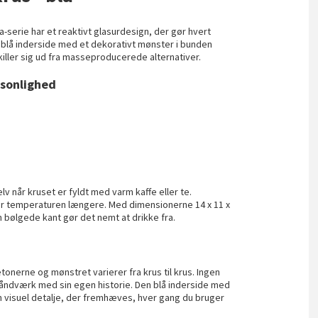
a-serie har et reaktivt glasurdesign, der gør hvert
 blå inderside med et dekorativt mønster i bunden
killer sig ud fra masseproducerede alternativer.
rsonlighed
lv når kruset er fyldt med varm kaffe eller te.
er temperaturen længere. Med dimensionerne 14 x 11 x
 bølgede kant gør det nemt at drikke fra.
tonerne og mønstret varierer fra krus til krus. Ingen
e håndværk med sin egen historie. Den blå inderside med
 visuel detalje, der fremhæves, hver gang du bruger