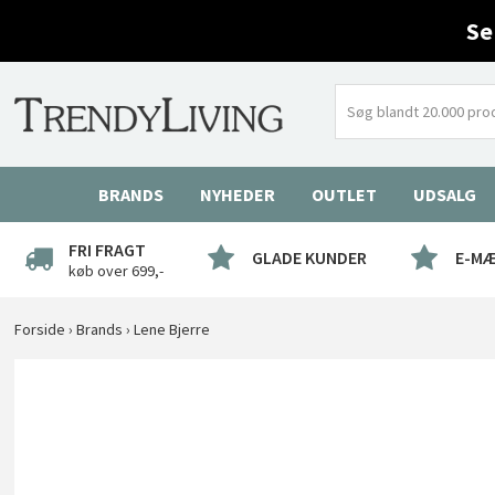
Se
BRANDS
NYHEDER
OUTLET
UDSALG
FRI FRAGT
GLADE KUNDER
E-M
køb over 699,-
Forside
›
Brands
›
Lene Bjerre