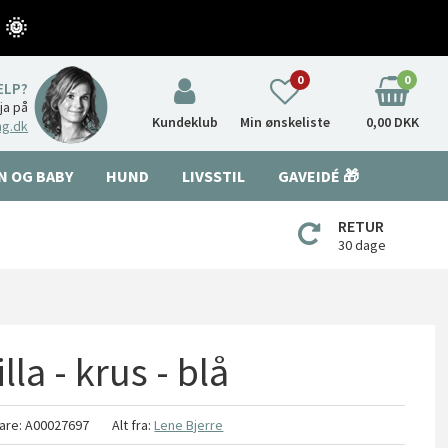
 🌞
0
0
ÆLP?
nja på
Kundeklub
Min ønskeliste
0,00 DKK
ng.dk
N OG BABY
HUND
LIVSSTIL
GAVEIDÉ 🎁
RETUR
30 dage
lla - krus - blå
are:
A00027697
Alt fra:
Lene Bjerre