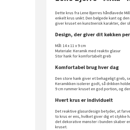
Dette krus fra Lene Bjerres håndlavede Mill
enkelt krus unikt. Den bølgede kant og den
giver kruset en kunstnerisk karakter, der s
Design, der giver dit køkken pe
Mål: 14 x 11 x 9 cm
Materiale: Keramik med reaktiv glasur
Stor hank for komfortabelt greb
Komfortabel brug hver dag
Den store hank giver et behageligt greb, se
Keramikken isolerer godt, så drikken hold
9 cm rummer kruset en god portion, og den
Hvert krus er individuelt
Det reaktive glasurdesign betyder, at farve
to krus er ens, hvilket giver dig et stykk
det dekorative mønster i bunden skaber en
kruset.