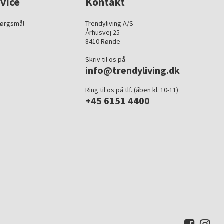
vice
Kontakt
pørgsmål
Trendyliving A/S
Århusvej 25
8410 Rønde
Skriv til os på
info@trendyliving.dk
Ring til os på tlf. (åben kl. 10-11)
+45 6151 4400