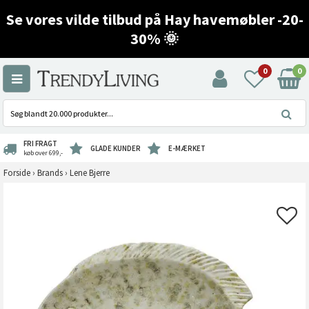
Se vores vilde tilbud på Hay havemøbler -20-
30% 🌞
0
0
FRI FRAGT
GLADE KUNDER
E-MÆRKET
køb over 699,-
Forside
›
Brands
›
Lene Bjerre