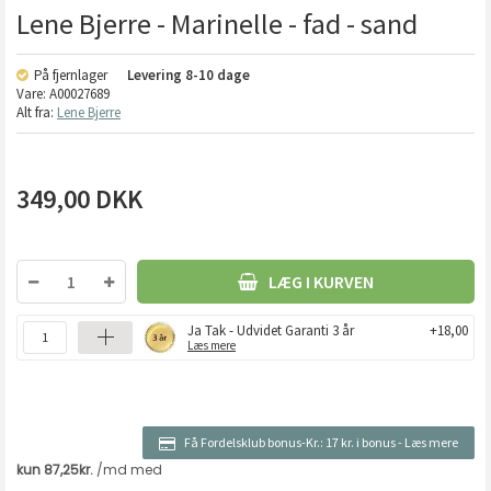
Lene Bjerre - Marinelle - fad - sand
På fjernlager
Levering
8-10 dage
Vare:
A00027689
Alt fra:
Lene Bjerre
349,00
DKK
LÆG I KURVEN
Ja Tak - Udvidet Garanti 3 år
+18,00
Læs mere
Få Fordelsklub bonus-Kr.:
17 kr. i bonus
-
Læs mere