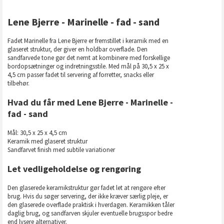
Lene Bjerre - Marinelle - fad - sand
Fadet Marinelle fra Lene Bjerre er fremstillet i keramik med en
glaseret struktur, der giver en holdbar overflade. Den
sandfarvede tone gør det nemt at kombinere med forskellige
bordopsætninger og indretningsstile. Med mål på 30,5 x 25 x
4,5 cm passer fadet til servering af forretter, snacks eller
tilbehør.
Hvad du får med Lene Bjerre - Marinelle -
fad - sand
Mål: 30,5 x 25 x 4,5 cm
Keramik med glaseret struktur
Sandfarvet finish med subtile variationer
Let vedligeholdelse og rengøring
Den glaserede keramikstruktur gør fadet let at rengøre efter
brug. Hvis du søger servering, der ikke kræver særlig pleje, er
den glaserede overflade praktisk i hverdagen. Keramikken tåler
daglig brug, og sandfarven skjuler eventuelle brugsspor bedre
end lysere alternativer.