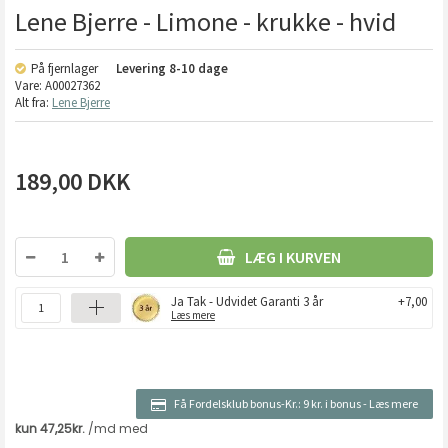
Lene Bjerre - Limone - krukke - hvid
På fjernlager
Levering
8-10 dage
Vare:
A00027362
Alt fra:
Lene Bjerre
189,00
DKK
LÆG I KURVEN
Ja Tak - Udvidet Garanti 3 år
+7,00
Læs mere
Få Fordelsklub bonus-Kr.:
9 kr. i bonus
-
Læs mere