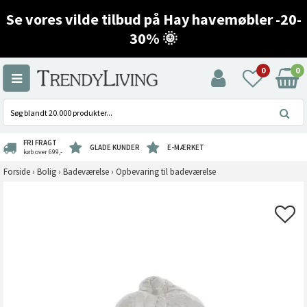
Se vores vilde tilbud på Hay havemøbler -20-
30% 🌞
0
0
FRI FRAGT
GLADE KUNDER
E-MÆRKET
køb over 699,-
Forside
›
Bolig
›
Badeværelse
›
Opbevaring til badeværelse