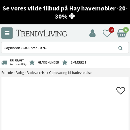
Se vores vilde tilbud på Hay havemøbler -20-
30% 🌞
0
0
FRI FRAGT
GLADE KUNDER
E-MÆRKET
køb over 699,-
Forside
›
Bolig
›
Badeværelse
›
Opbevaring til badeværelse