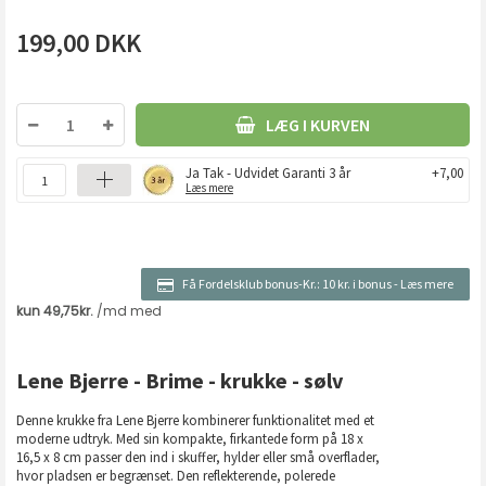
199,00
DKK
LÆG I KURVEN
Ja Tak - Udvidet Garanti 3 år
+7,00
Læs mere
Få Fordelsklub bonus-Kr.:
10 kr. i bonus
-
Læs mere
Lene Bjerre - Brime - krukke - sølv
Denne krukke fra Lene Bjerre kombinerer funktionalitet med et
moderne udtryk. Med sin kompakte, firkantede form på 18 x
16,5 x 8 cm passer den ind i skuffer, hylder eller små overflader,
hvor pladsen er begrænset. Den reflekterende, polerede