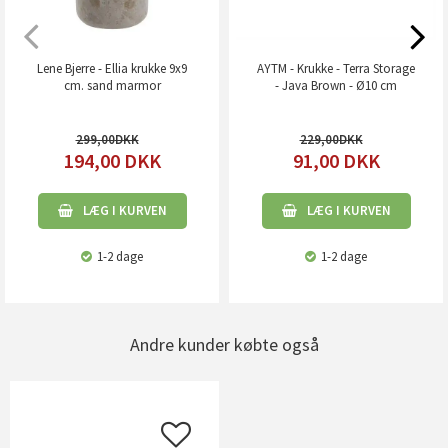
Lene Bjerre - Ellia krukke 9x9
AYTM - Krukke - Terra Storage
cm. sand marmor
- Java Brown - Ø10 cm
299,00
229,00
194,00
DKK
91,00
DKK
LÆG I KURVEN
LÆG I KURVEN
1-2 dage
1-2 dage
Andre kunder købte også