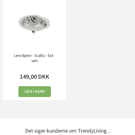
Lene Bjerre - Scallia - fad -
sølv
149,00
DKK
LÆG I KURV
Det siger kunderne om TrendyLiving...