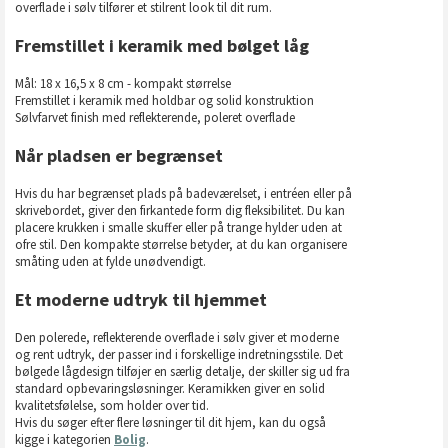
overflade i sølv tilfører et stilrent look til dit rum.
Fremstillet i keramik med bølget låg
Mål: 18 x 16,5 x 8 cm - kompakt størrelse
Fremstillet i keramik med holdbar og solid konstruktion
Sølvfarvet finish med reflekterende, poleret overflade
Når pladsen er begrænset
Hvis du har begrænset plads på badeværelset, i entréen eller på
skrivebordet, giver den firkantede form dig fleksibilitet. Du kan
placere krukken i smalle skuffer eller på trange hylder uden at
ofre stil. Den kompakte størrelse betyder, at du kan organisere
småting uden at fylde unødvendigt.
Et moderne udtryk til hjemmet
Den polerede, reflekterende overflade i sølv giver et moderne
og rent udtryk, der passer ind i forskellige indretningsstile. Det
bølgede lågdesign tilføjer en særlig detalje, der skiller sig ud fra
standard opbevaringsløsninger. Keramikken giver en solid
kvalitetsfølelse, som holder over tid.
Hvis du søger efter flere løsninger til dit hjem, kan du også
kigge i kategorien
Bolig
.