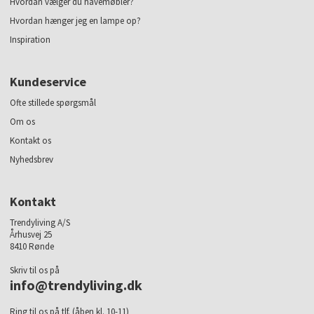
Hvordan vælger du havemøbler?
Hvordan hænger jeg en lampe op?
Inspiration
Kundeservice
Ofte stillede spørgsmål
Om os
Kontakt os
Nyhedsbrev
Kontakt
Trendyliving A/S
Århusvej 25
8410 Rønde
Skriv til os på
info@trendyliving.dk
Ring til os på tlf. (åben kl. 10-11)