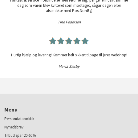
Fantastisk service i forbindelse med returnering, pengene indsat samme
dag som varen blev kvitteret som modtaget, sågar dagen efter
afsendelse med PostNord! ;)
Tine Pedersen
Hurtig hjælp og levering! Kommer helt sikkert tilbage til jeres webshop!
Maria Siesby
Menu
Persondatapolitik
Nyhedsbrev
Tilbud spar 20-60%