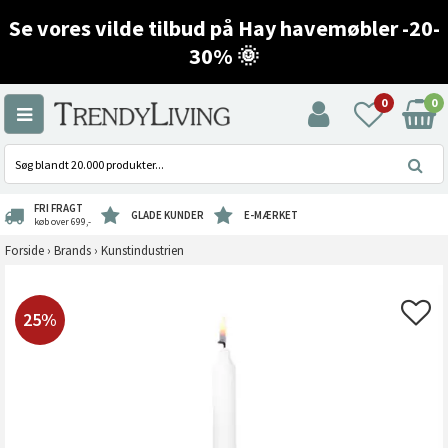
Se vores vilde tilbud på Hay havemøbler -20-
30% 🌞
0
0
FRI FRAGT
GLADE KUNDER
E-MÆRKET
køb over 699,-
Forside
›
Brands
›
Kunstindustrien
25%