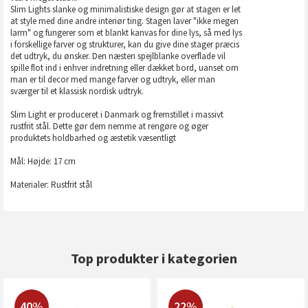
Slim Lights slanke og minimalistiske design gør at stagen er let
at style med dine andre interiør ting. Stagen laver "ikke megen
larm" og fungerer som et blankt kanvas for dine lys, så med lys
i forskellige farver og strukturer, kan du give dine stager præcis
det udtryk, du ønsker. Den næsten spejlblanke overflade vil
spille flot ind i enhver indretning eller dækket bord, uanset om
man er til decor med mange farver og udtryk, eller man
sværger til et klassisk nordisk udtryk.
Slim Light er produceret i Danmark og fremstillet i massivt
rustfrit stål. Dette gør dem nemme at rengøre og øger
produktets holdbarhed og æstetik væsentligt
Mål: Højde: 17 cm
Materialer: Rustfrit
stål
Top produkter i kategorien
40%
22%