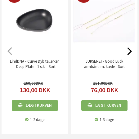
LindDNA - Curve Dyb tallerken
JUKSEREI - Good Luck
- Deep Plate - 1 stk. - Sort
armbånd m. kæde - Sort
260,00
151,00
130,00
DKK
76,00
DKK
LÆG I KURVEN
LÆG I KURVEN
1-2 dage
1-3 dage