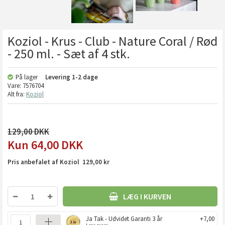
Koziol - Krus - Club - Nature Coral / Rød
- 250 ml. - Sæt af 4 stk.
På lager
Levering
1-2 dage
Vare:
7576704
Alt fra:
Koziol
129,00
64,00
DKK
Pris anbefalet af Koziol 129,00 kr
LÆG I KURVEN
Ja Tak - Udvidet Garanti 3 år
+7,00