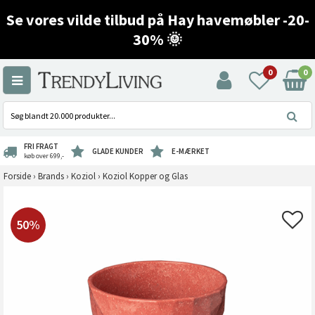
Se vores vilde tilbud på Hay havemøbler -20-
30% 🌞
0
0
FRI FRAGT
GLADE KUNDER
E-MÆRKET
køb over 699,-
Forside
›
Brands
›
Koziol
›
Koziol Kopper og Glas
50%