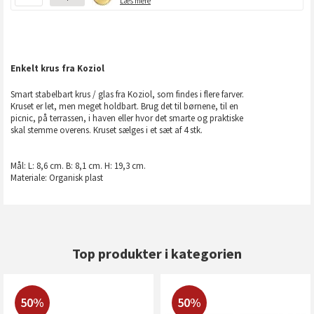
Læs mere
Enkelt krus fra Koziol
Smart stabelbart krus / glas fra Koziol, som findes i flere farver.
Kruset er let, men meget holdbart. Brug det til børnene, til en
picnic, på terrassen, i haven eller hvor det smarte og praktiske
skal stemme overens. Kruset sælges i et sæt af 4 stk.
Mål: L: 8,6 cm. B: 8,1 cm. H: 19,3 cm.
Materiale: Organisk plast
Top produkter i kategorien
50%
50%