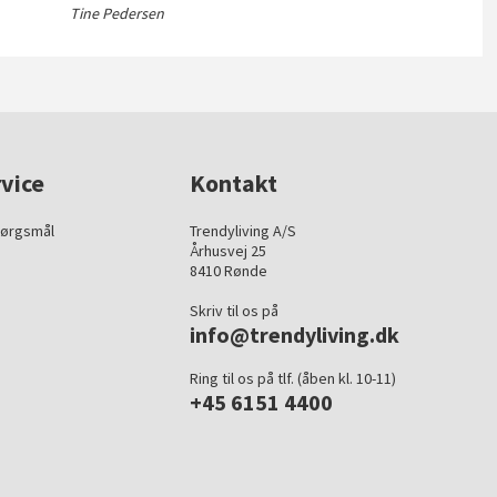
Tine Pedersen
vice
Kontakt
pørgsmål
Trendyliving A/S
Århusvej 25
8410 Rønde
Skriv til os på
info@trendyliving.dk
Ring til os på tlf. (åben kl. 10-11)
+45 6151 4400