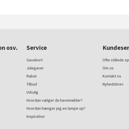
on osv.
Service
Kundeser
Gavekort
Ofte stillede s
Julegaver
Om os
Rabat
Kontakt os
Tilbud
Nyhedsbrev
Udsalg
Hvordan vælger du havemøbler?
Hvordan hænger jeg en lampe op?
Inspiration