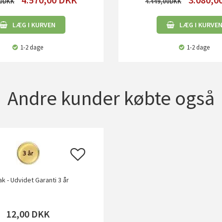
0
4.449,00
LÆG I KURVEN
LÆG I KURVE
1-2 dage
1-2 dage
Andre kunder købte også
ak - Udvidet Garanti 3 år
12,00
DKK