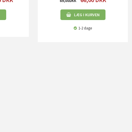
69,00
N
LÆG I KURVEN
1-2 dage