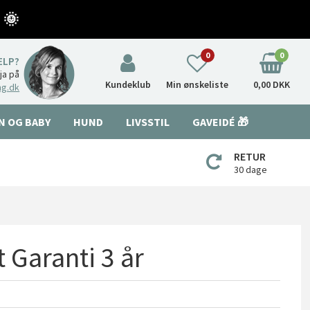
 🌞
0
0
ÆLP?
nja på
Kundeklub
Min ønskeliste
0,00 DKK
ng.dk
N OG BABY
HUND
LIVSSTIL
GAVEIDÉ 🎁
RETUR
30 dage
 Garanti 3 år