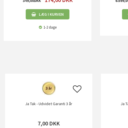
349,00
6.599,0
LÆG I KURVEN
1-2 dage
Ja Tak - Udvidet Garanti 3 år
Ja T
7,00
DKK