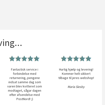
ing...
Fantastisk service i
Hurtig hjælp og levering!
forbindelse med
Kommer helt sikkert
returnering, pengene
tilbage til jeres webshop!
indsat samme dag som
varen blev kvitteret som
Maria Siesby
modtaget, sågar dagen
efter afsendelse med
PostNord! ;)