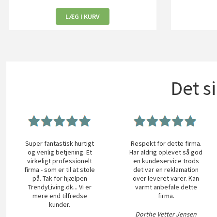
LÆG I KURV
Det s
Super fantastisk hurtigt
Respekt for dette firma.
og venlig betjening. Et
Har aldrig oplevet så god
virkeligt professionelt
en kundeservice trods
firma - som er til at stole
det var en reklamation
på. Tak for hjælpen
over leveret varer. Kan
TrendyLiving.dk... Vi er
varmt anbefale dette
mere end tilfredse
firma.
kunder.
Dorthe Vetter Jensen