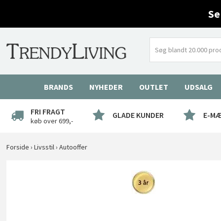
Se
BRANDS
NYHEDER
OUTLET
UDSALG
FRI FRAGT
GLADE KUNDER
E-M
køb over 699,-
Forside
›
Livsstil
›
Autooffer