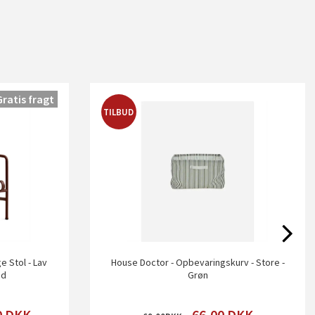
Gratis fragt
TILBUD
e Stol - Lav
House Doctor - Opbevaringskurv - Store -
ed
Grøn
0
DKK
66,00
DKK