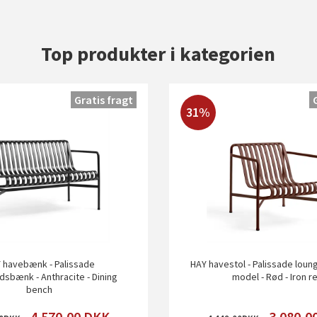
Top produkter i kategorien
Gratis fragt
31%
 havebænk - Palissade
HAY havestol - Palissade loung
dsbænk - Anthracite - Dining
model - Rød - Iron r
bench
4.570,00
DKK
3.080,0