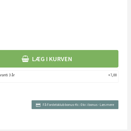
LÆG I KURVEN
ranti 3 år
+7,00
Få Fordelsklub bonus-Kr.:
0 kr. i bonus
-
Læs mere