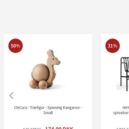
50%
31%
ChiCura - Træfigur - Spinning Kangaroo -
HAY
Small
spisebor
174,00
DKK