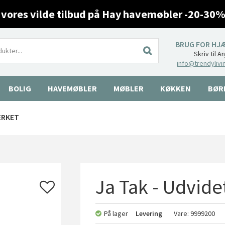
 vores vilde tilbud på Hay havemøbler -20-30%
BRUG FOR HJ
Skriv til A
info@trendylivi
BOLIG
HAVEMØBLER
MØBLER
KØKKEN
BØR
ÆRKET
Ja Tak - Udvidet
På lager
Levering
Vare:
9999200