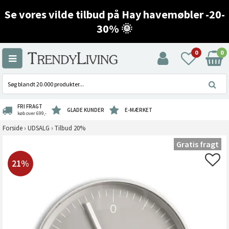
Se vores vilde tilbud på Hay havemøbler -20-
30% 🌞
0
0
FRI FRAGT
GLADE KUNDER
E-MÆRKET
køb over 699,-
Forside
›
UDSALG
›
Tilbud 20%
Gratis fragt
21%