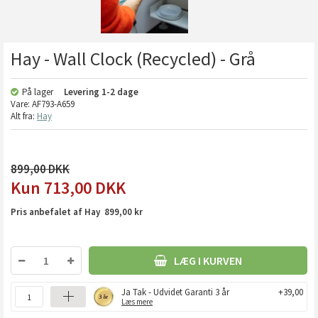
Hay - Wall Clock (Recycled) - Grå
På lager
Levering
1-2 dage
Vare:
AF793-A659
Alt fra:
Hay
899,00
713,00
DKK
Pris anbefalet af Hay 899,00 kr
LÆG I KURVEN
Ja Tak - Udvidet Garanti 3 år
+39,00
Læs mere