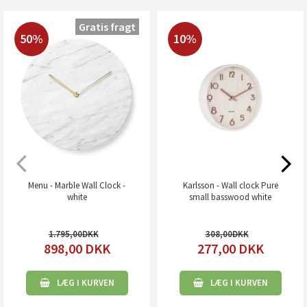
Gratis fragt
50%
10%
Menu - Marble Wall Clock -
Karlsson - Wall clock Pure
white
small basswood white
1.795,00
308,00
898,00
DKK
277,00
DKK
LÆG I KURVEN
LÆG I KURVEN